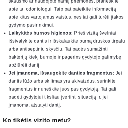
skausmo ar naudojote namų priemones, praneškite
apie tai odontologui. Taip pat pateikite informaciją
apie kitus vartojamus vaistus, nes tai gali turėti įtakos
gydymo pasirinkimui.
Laikykitės burnos higienos:
Prieš vizitą švelniai
išsivalykite dantis ir išskalaukite burną druskos tirpalu
arba antiseptiniu skysčiu. Tai padės sumažinti
bakterijų kiekį burnoje ir pagerins gydytojo galimybę
apžiūrėti dantį.
Jei įmanoma, išsaugokite danties fragmentus:
Jei
dantis lūžo arba skilimas yra akivaizdus, surinkite
fragmentus ir nuneškite juos pas gydytoją. Tai gali
padėti gydytojui tiksliau įvertinti situaciją ir, jei
įmanoma, atstatyti dantį.
Ko tikėtis vizito metu?