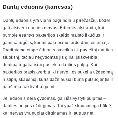
Dantų ėduonis (kariesas)
Dantų ėduonis yra viena pagrindinių priežasčių, kodėl
gali atsiverti danties nervas. Ėduonis atsiranda, kai
burnoje esantys bakterijos skaido maisto likučius ir
gamina rūgštis, kurios palaipsniui ardo danties emalį.
Pradiniame etape ėduonis paveikia tik paviršinį danties
sluoksnį, tačiau negydomas jis giliai įsiskverbia į
dentiną ir galiausiai pasiekia danties pulpą. Kai
bakterijos prasiskverbia iki nervo, jos sukelia uždegimą
ir stiprų skausmą, kuris dažniausiai būna pulsuojantis ir
paaštrėja naktį arba gulint.
Jei ėduonis nėra gydomas, gali išsivystyti pulpitas –
danties pulpos uždegimas. Tai ypač skausminga būklė,
kai nervas yra nuolat dirginamas ir jautrus net