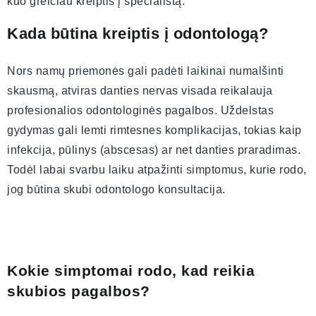
kuo greičiau kreiptis į specialistą.
Kada būtina kreiptis į odontologą?
Nors namų priemonės gali padėti laikinai numalšinti
skausmą, atviras danties nervas visada reikalauja
profesionalios odontologinės pagalbos. Uždelstas
gydymas gali lemti rimtesnes komplikacijas, tokias kaip
infekcija, pūlinys (abscesas) ar net danties praradimas.
Todėl labai svarbu laiku atpažinti simptomus, kurie rodo,
jog būtina skubi odontologo konsultacija.
Kokie simptomai rodo, kad reikia
skubios pagalbos?