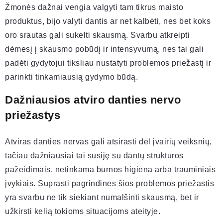
Žmonės dažnai vengia valgyti tam tikrus maisto
produktus, bijo valyti dantis ar net kalbėti, nes bet koks
oro srautas gali sukelti skausmą. Svarbu atkreipti
dėmesį į skausmo pobūdį ir intensyvumą, nes tai gali
padėti gydytojui tiksliau nustatyti problemos priežastį ir
parinkti tinkamiausią gydymo būdą.
Dažniausios atviro danties nervo
priežastys
Atviras danties nervas gali atsirasti dėl įvairių veiksnių,
tačiau dažniausiai tai susiję su dantų struktūros
pažeidimais, netinkama burnos higiena arba trauminiais
įvykiais. Suprasti pagrindines šios problemos priežastis
yra svarbu ne tik siekiant numalšinti skausmą, bet ir
užkirsti kelią tokioms situacijoms ateityje.