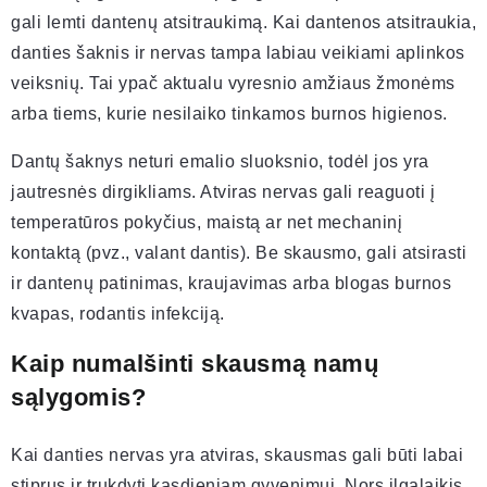
gali lemti dantenų atsitraukimą. Kai dantenos atsitraukia,
danties šaknis ir nervas tampa labiau veikiami aplinkos
veiksnių. Tai ypač aktualu vyresnio amžiaus žmonėms
arba tiems, kurie nesilaiko tinkamos burnos higienos.
Dantų šaknys neturi emalio sluoksnio, todėl jos yra
jautresnės dirgikliams. Atviras nervas gali reaguoti į
temperatūros pokyčius, maistą ar net mechaninį
kontaktą (pvz., valant dantis). Be skausmo, gali atsirasti
ir dantenų patinimas, kraujavimas arba blogas burnos
kvapas, rodantis infekciją.
Kaip numalšinti skausmą namų
sąlygomis?
Kai danties nervas yra atviras, skausmas gali būti labai
stiprus ir trukdyti kasdieniam gyvenimui. Nors ilgalaikis