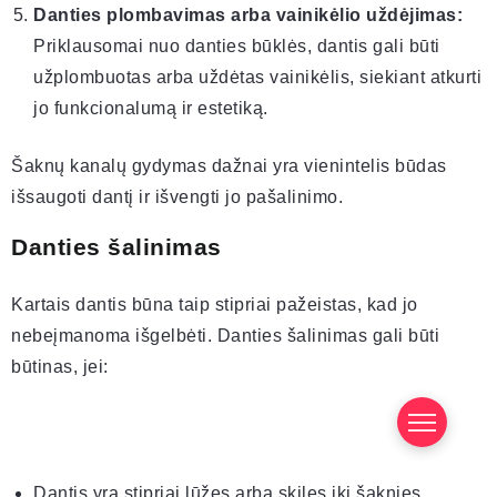
Danties plombavimas arba vainikėlio uždėjimas:
Priklausomai nuo danties būklės, dantis gali būti
užplombuotas arba uždėtas vainikėlis, siekiant atkurti
jo funkcionalumą ir estetiką.
Šaknų kanalų gydymas dažnai yra vienintelis būdas
išsaugoti dantį ir išvengti jo pašalinimo.
Danties šalinimas
Kartais dantis būna taip stipriai pažeistas, kad jo
nebeįmanoma išgelbėti. Danties šalinimas gali būti
būtinas, jei:
Dantis yra stipriai lūžęs arba skilęs iki šaknies.