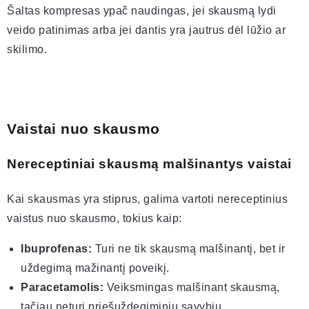
Šaltas kompresas ypač naudingas, jei skausmą lydi
veido patinimas arba jei dantis yra jautrus dėl lūžio ar
skilimo.
Vaistai nuo skausmo
Nereceptiniai skausmą malšinantys vaistai
Kai skausmas yra stiprus, galima vartoti nereceptinius
vaistus nuo skausmo, tokius kaip:
Ibuprofenas:
Turi ne tik skausmą malšinantį, bet ir
uždegimą mažinantį poveikį.
Paracetamolis:
Veiksmingas malšinant skausmą,
tačiau neturi priešuždegiminių savybių.