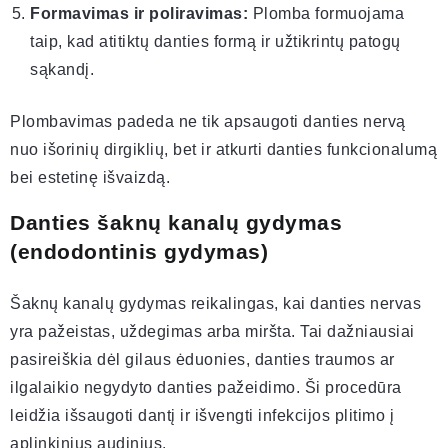
Formavimas ir poliravimas:
Plomba formuojama
taip, kad atitiktų danties formą ir užtikrintų patogų
sąkandį.
Plombavimas padeda ne tik apsaugoti danties nervą
nuo išorinių dirgiklių, bet ir atkurti danties funkcionalumą
bei estetinę išvaizdą.
Danties šaknų kanalų gydymas
(endodontinis gydymas)
Šaknų kanalų gydymas reikalingas, kai danties nervas
yra pažeistas, uždegimas arba miršta. Tai dažniausiai
pasireiškia dėl gilaus ėduonies, danties traumos ar
ilgalaikio negydyto danties pažeidimo. Ši procedūra
leidžia išsaugoti dantį ir išvengti infekcijos plitimo į
aplinkinius audinius.