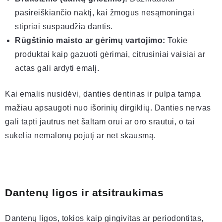
pasireiškiančio naktį, kai žmogus nesąmoningai
stipriai suspaudžia dantis.
Rūgštinio maisto ar gėrimų vartojimo:
Tokie
produktai kaip gazuoti gėrimai, citrusiniai vaisiai ar
actas gali ardyti emalį.
Kai emalis nusidėvi, danties dentinas ir pulpa tampa
mažiau apsaugoti nuo išorinių dirgiklių. Danties nervas
gali tapti jautrus net šaltam orui ar oro srautui, o tai
sukelia nemalonų pojūtį ar net skausmą.
Dantenų ligos ir atsitraukimas
Dantenų ligos, tokios kaip gingivitas ar periodontitas,