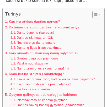
ir kodėl ši būklė sukelia tokį stiprų diskomfortą.
Turinys
Kas yra atviras danties nervas?
Dažniausios atviro danties nervo priežastys
Dantų ėduonis (kariesas)
Danties skilimas ar lūžis
Nusidėvėjęs dantų emalis
Dantenų ligos ir atsitraukimas
Kaip numalšinti skausmą namų sąlygomis?
Greitos pagalbos priemonės
Vaistai nuo skausmo
Namų priemonės skausmui mažinti
Kada būtina kreiptis į odontologą?
Kokie simptomai rodo, kad reikia skubios pagalbos?
Kaip pasiruošti vizitui pas gydytoją?
Ko tikėtis vizito metu?
Gydymo galimybės odontologijos kabinete
Plombavimas ar karieso gydymas
Danties šaknų kanalų gydymas (endodontinis