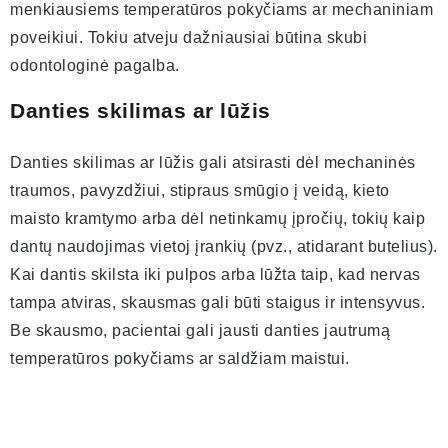
menkiausiems temperatūros pokyčiams ar mechaniniam
poveikiui. Tokiu atveju dažniausiai būtina skubi
odontologinė pagalba.
Danties skilimas ar lūžis
Danties skilimas ar lūžis gali atsirasti dėl mechaninės
traumos, pavyzdžiui, stipraus smūgio į veidą, kieto
maisto kramtymo arba dėl netinkamų įpročių, tokių kaip
dantų naudojimas vietoj įrankių (pvz., atidarant butelius).
Kai dantis skilsta iki pulpos arba lūžta taip, kad nervas
tampa atviras, skausmas gali būti staigus ir intensyvus.
Be skausmo, pacientai gali jausti danties jautrumą
temperatūros pokyčiams ar saldžiam maistui.