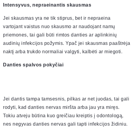
Intensyvus, nepraeinantis skausmas
Jei skausmas yra ne tik stiprus, bet ir nepraeina
vartojant vaistus nuo skausmo ar naudojant namų
priemones, tai gali būti rimtos danties ar aplinkinių
audinių infekcijos požymis. Ypač jei skausmas paaštrėja
naktį arba trukdo normaliai valgyti, kalbėti ar miegoti.
Danties spalvos pokyčiai
Jei dantis tampa tamsesnis, pilkas ar net juodas, tai gali
rodyti, kad danties nervas miršta arba jau yra miręs.
Tokiu atveju būtina kuo greičiau kreiptis į odontologą,
nes negyvas danties nervas gali tapti infekcijos židiniu.