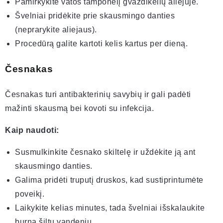
Pamirkykite vatos tamponėlį gvazdikėlių aliejuje.
Švelniai pridėkite prie skausmingo danties
(neprarykite aliejaus).
Procedūrą galite kartoti kelis kartus per dieną.
Česnakas
Česnakas turi antibakterinių savybių ir gali padėti
mažinti skausmą bei kovoti su infekcija.
Kaip naudoti:
Susmulkinkite česnako skiltelę ir uždėkite ją ant
skausmingo danties.
Galima pridėti truputį druskos, kad sustiprintumėte
poveikį.
Laikykite kelias minutes, tada švelniai išskalaukite
burną šiltu vandeniu.