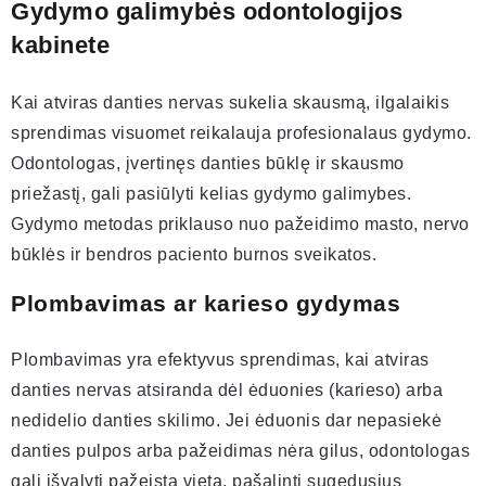
Gydymo galimybės odontologijos
kabinete
Kai atviras danties nervas sukelia skausmą, ilgalaikis
sprendimas visuomet reikalauja profesionalaus gydymo.
Odontologas, įvertinęs danties būklę ir skausmo
priežastį, gali pasiūlyti kelias gydymo galimybes.
Gydymo metodas priklauso nuo pažeidimo masto, nervo
būklės ir bendros paciento burnos sveikatos.
Plombavimas ar karieso gydymas
Plombavimas yra efektyvus sprendimas, kai atviras
danties nervas atsiranda dėl ėduonies (karieso) arba
nedidelio danties skilimo. Jei ėduonis dar nepasiekė
danties pulpos arba pažeidimas nėra gilus, odontologas
gali išvalyti pažeistą vietą, pašalinti sugedusius