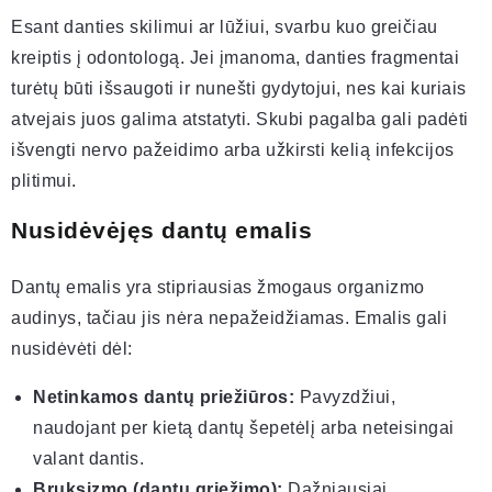
Esant danties skilimui ar lūžiui, svarbu kuo greičiau
kreiptis į odontologą. Jei įmanoma, danties fragmentai
turėtų būti išsaugoti ir nunešti gydytojui, nes kai kuriais
atvejais juos galima atstatyti. Skubi pagalba gali padėti
išvengti nervo pažeidimo arba užkirsti kelią infekcijos
plitimui.
Nusidėvėjęs dantų emalis
Dantų emalis yra stipriausias žmogaus organizmo
audinys, tačiau jis nėra nepažeidžiamas. Emalis gali
nusidėvėti dėl:
Netinkamos dantų priežiūros:
Pavyzdžiui,
naudojant per kietą dantų šepetėlį arba neteisingai
valant dantis.
Bruksizmo (dantų griežimo):
Dažniausiai