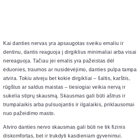
Kai danties nervas yra apsaugotas sveiku emaliu ir
dentinu, dantis reaguoja į dirgiklius minimaliai arba visai
nereaguoja. Tačiau jei emalis yra pažeistas dėl
ėduonies, traumos ar nusidėvėjimo, danties pulpa tampa
atvira. Tokiu atveju bet kokie dirgikliai – šaltis, karštis,
rūgštus ar saldus maistas – tiesiogiai veikia nervą ir
sukelia stiprų skausmą. Skausmas gali būti aštrus ir
trumpalaikis arba pulsuojantis ir ilgalaikis, priklausomai
nuo pažeidimo masto.
Atviro danties nervo skausmas gali būti ne tik fizinis
diskomfortas, bet ir trukdyti kasdieniam gyvenimui.