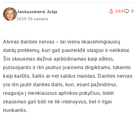
664
0
Jankauskienė Julija
2025 20 vasario
Atviras danties nervas – tai viena skausmingiausių
dantų problemų, kuri gali pasireikšti staigiai ir netikėtai.
Šis skausmas dažnai apibūdinamas kaip aštrus,
pulsuojantis ir itin jautrus įvairiems dirgikliams, tokiems
kaip karštis, šaltis ar net saldus maistas. Danties nervas
yra itin jautri danties dalis, kuri, esant pažeidimui,
reaguoja į menkiausius aplinkos pokyčius, todėl
skausmas gali būti ne tik intensyvus, bet ir ilgai
trunkantis.