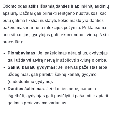
Odontologas atliks išsamią danties ir aplinkinių audinių
apžiūrą. Dažnai gali prireikti rentgeno nuotraukos, kad
būtų galima tiksliai nustatyti, kokio masto yra danties
pažeidimas ir ar nėra infekcijos požymių. Priklausomai
nuo situacijos, gydytojas gali rekomenduoti vieną iš šių
procedūrų:
Plombavimas:
Jei pažeidimas nėra gilus, gydytojas
gali uždaryti atvirą nervą ir užpildyti skylutę plomba.
Šaknų kanalų gydymas:
Jei nervas pažeistas arba
uždegimas, gali prireikti šaknų kanalų gydymo
(endodontinio gydymo).
Danties šalinimas:
Jei danties nebeįmanoma
išgelbėti, gydytojas gali pasiūlyti jį pašalinti ir aptarti
galimus protezavimo variantus.