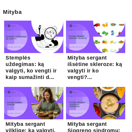
Mityba
Stemplės
Mityba sergant
uždegimas: ką
išsėtine skleroze: ką
valgyti, ko vengti ir
valgyti ir ko
kaip sumažinti d...
vengti?...
Mityba sergant
Mityba sergant
vilklige: ką valgyti,
Sjogreno sindromu: