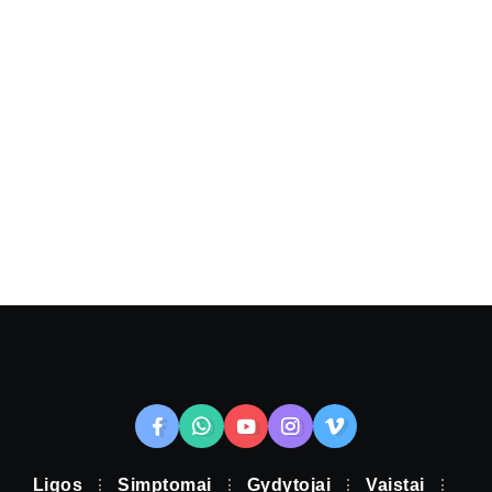
Ligos
Simptomai
Gydytojai
Vaistai