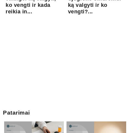
ko vengti ir kada
ką valgyti ir ko
reikia in...
vengti?...
Patarimai