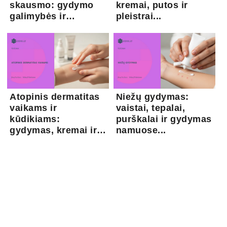
skausmo: gydymo
kremai, putos ir
galimybės ir
pleistrai...
kapsaicina...
Atopinis dermatitas
Niežų gydymas:
vaikams ir
vaistai, tepalai,
kūdikiams:
purškalai ir gydymas
gydymas, kremai ir
namuose...
pri...