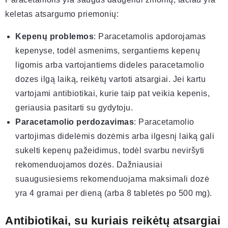
keletas atsargumo priemonių:
Kepenų problemos
: Paracetamolis apdorojamas
kepenyse, todėl asmenims, sergantiems kepenų
ligomis arba vartojantiems dideles paracetamolio
dozes ilgą laiką, reikėtų vartoti atsargiai. Jei kartu
vartojami antibiotikai, kurie taip pat veikia kepenis,
geriausia pasitarti su gydytoju.
Paracetamolio perdozavimas
: Paracetamolio
vartojimas didelėmis dozėmis arba ilgesnį laiką gali
sukelti kepenų pažeidimus, todėl svarbu neviršyti
rekomenduojamos dozės. Dažniausiai
suaugusiesiems rekomenduojama maksimali dozė
yra 4 gramai per dieną (arba 8 tabletės po 500 mg).
Antibiotikai, su kuriais reikėtų atsargiai