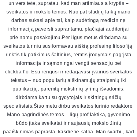
universitete, supratau, kad man artimiausia kryptis –
sveikatos ir mokslo temos. Nuo pat studijų laikų mano
darbas sukasi apie tai, kaip sudėtingą medicininę
informaciją paversti suprantamu, plačiajai auditorijai
prieinamu pasakojimu.Per ilgus metus dirbdama su
sveikatos turiniu susiformavau aiškią profesinę filosofiją:
rinktis tik patikimus šaltinius, remtis įrodymais pagrįsta
informacija ir sąmoningai vengti sensacijų bei
clickbait’o. Esu rengusi ir redagavusi įvairius sveikatos
tekstus – nuo populiarių aiškinamųjų straipsnių iki
publikacijų, paremtų mokslinių tyrimų išvadomis,
dirbdama kartu su gydytojais ir skirtingų sričių
specialistais.Šiuo metu dirbu sveikatos turinio redaktore.
Mano pagrindinės temos – ligų profilaktika, gyvenimo
būdo įtaka sveikatai ir naujausių mokslo žinių
paaiškinimas paprasta, kasdiene kalba. Man svarbu, kad