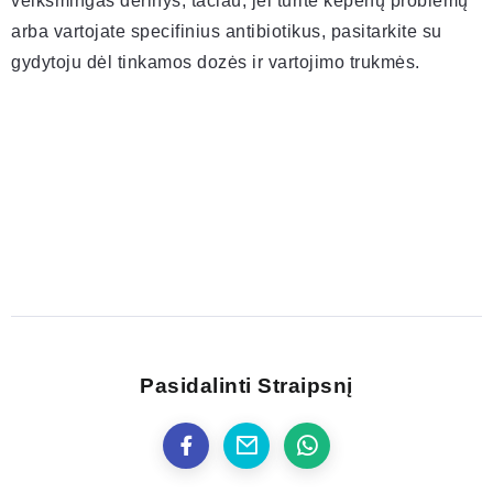
veiksmingas derinys, tačiau, jei turite kepenų problemų
arba vartojate specifinius antibiotikus, pasitarkite su
gydytoju dėl tinkamos dozės ir vartojimo trukmės.
Pasidalinti Straipsnį