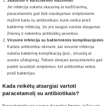
Skausmo ir karščiavimo mažinimui
Jei infekcija sukelia skausmą ar karščiavimą,
paracetamolis gali būti naudojamas simptomams
mažinti kartu su antibiotikais, kurie veikia prieš
bakterinę infekciją. Jis yra saugus vaistas daugumai
žmonių ir nekenkia antibiotikų poveikiui.
Virusinė infekcija su bakterinėmis komplikacijomis
Kartais antibiotikai skiriami, kai virusinė infekcija
sukelia bakterinę komplikaciją (pvz., sinusitą ar
ausies uždegimą). Tokiais atvejais paracetamolis gali
padėti suvaldyti simptomus, kol antibiotikai veikia
prieš bakterijas.
Kada reikėtų atsargiai vartoti
paracetamolį su antibiotikais?
Paracetamolis yra saugus daugeliui žmonių, tačiau yra