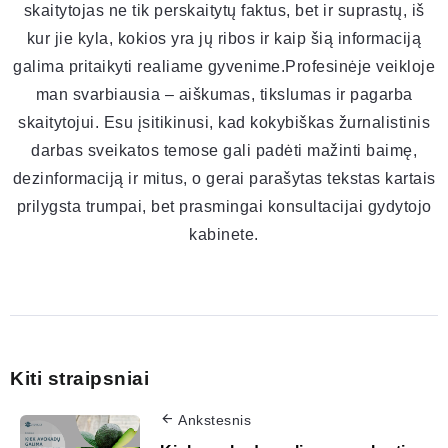
skaitytojas ne tik perskaitytų faktus, bet ir suprastų, iš
kur jie kyla, kokios yra jų ribos ir kaip šią informaciją
galima pritaikyti realiame gyvenime.Profesinėje veikloje
man svarbiausia – aiškumas, tikslumas ir pagarba
skaitytojui. Esu įsitikinusi, kad kokybiškas žurnalistinis
darbas sveikatos temose gali padėti mažinti baimę,
dezinformaciją ir mitus, o gerai parašytas tekstas kartais
prilygsta trumpai, bet prasmingai konsultacijai gydytojo
kabinete.
Kiti straipsniai
Ankstesnis