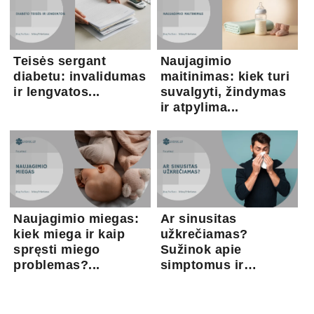
Teisės sergant
Naujagimio
diabetu: invalidumas
maitinimas: kiek turi
ir lengvatos...
suvalgyti, žindymas
ir atpylima...
Naujagimio miegas:
Ar sinusitas
kiek miega ir kaip
užkrečiamas?
spręsti miego
Sužinok apie
problemas?...
simptomus ir
gydymo gal...