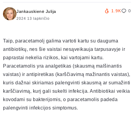
1.9K
0
Jankauskienė Julija
2024 13 lapkričio
Taip, paracetamolį galima vartoti kartu su dauguma
antibiotikų, nes šie vaistai nesąveikauja tarpusavyje ir
paprastai nekelia rizikos, kai vartojami kartu.
Paracetamolis yra analgetikas (skausmą malšinantis
vaistas) ir antipiretikas (karščiavimą mažinantis vaistas),
kuris dažnai skiriamas palengvinti skausmą ar sumažinti
karščiavimą, kurį gali sukelti infekcija. Antibiotikai veikia
kovodami su bakterijomis, o paracetamolis padeda
palengvinti infekcijos simptomus.