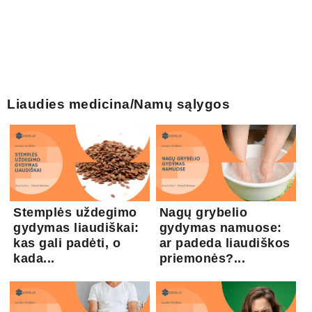
Liaudies medicina/Namų sąlygos
Stemplės uždegimo
Nagų grybelio
gydymas liaudiškai:
gydymas namuose:
kas gali padėti, o
ar padeda liaudiškos
kada...
priemonės?...