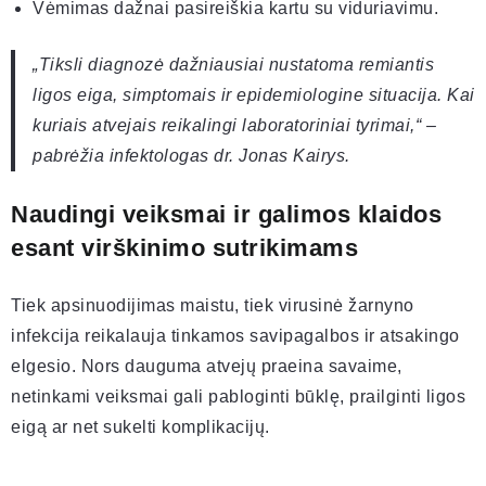
Vėmimas dažnai pasireiškia kartu su viduriavimu.
„Tiksli diagnozė dažniausiai nustatoma remiantis
ligos eiga, simptomais ir epidemiologine situacija. Kai
kuriais atvejais reikalingi laboratoriniai tyrimai,“ –
pabrėžia infektologas dr. Jonas Kairys.
Naudingi veiksmai ir galimos klaidos
esant virškinimo sutrikimams
Tiek apsinuodijimas maistu, tiek virusinė žarnyno
infekcija reikalauja tinkamos savipagalbos ir atsakingo
elgesio. Nors dauguma atvejų praeina savaime,
netinkami veiksmai gali pabloginti būklę, prailginti ligos
eigą ar net sukelti komplikacijų.