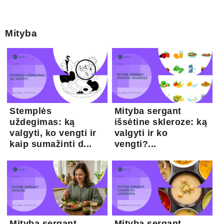
Mityba
Stemplės
Mityba sergant
uždegimas: ką
išsėtine skleroze: ką
valgyti, ko vengti ir
valgyti ir ko
kaip sumažinti d...
vengti?...
Mityba sergant
Mityba sergant