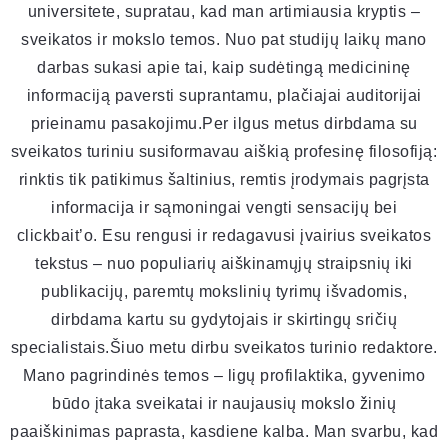
universitete, supratau, kad man artimiausia kryptis –
sveikatos ir mokslo temos. Nuo pat studijų laikų mano
darbas sukasi apie tai, kaip sudėtingą medicininę
informaciją paversti suprantamu, plačiajai auditorijai
prieinamu pasakojimu.Per ilgus metus dirbdama su
sveikatos turiniu susiformavau aiškią profesinę filosofiją:
rinktis tik patikimus šaltinius, remtis įrodymais pagrįsta
informacija ir sąmoningai vengti sensacijų bei
clickbait’o. Esu rengusi ir redagavusi įvairius sveikatos
tekstus – nuo populiarių aiškinamųjų straipsnių iki
publikacijų, paremtų mokslinių tyrimų išvadomis,
dirbdama kartu su gydytojais ir skirtingų sričių
specialistais.Šiuo metu dirbu sveikatos turinio redaktore.
Mano pagrindinės temos – ligų profilaktika, gyvenimo
būdo įtaka sveikatai ir naujausių mokslo žinių
paaiškinimas paprasta, kasdiene kalba. Man svarbu, kad