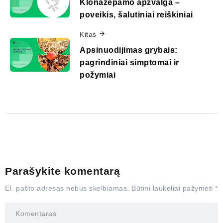
Klonazepamo apžvalga –
poveikis, šalutiniai reiškiniai
Kitas
Apsinuodijimas grybais:
pagrindiniai simptomai ir
požymiai
Parašykite komentarą
El. pašto adresas nebus skelbiamas.
Būtini laukeliai pažymėti
*