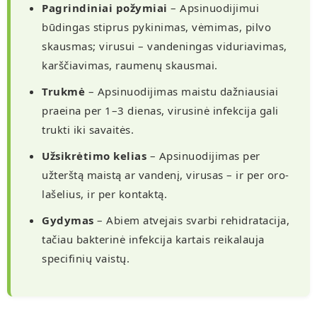
Pagrindiniai požymiai
– Apsinuodijimui
būdingas stiprus pykinimas, vėmimas, pilvo
skausmas; virusui – vandeningas viduriavimas,
karščiavimas, raumenų skausmai.
Trukmė
– Apsinuodijimas maistu dažniausiai
praeina per 1–3 dienas, virusinė infekcija gali
trukti iki savaitės.
Užsikrėtimo kelias
– Apsinuodijimas per
užterštą maistą ar vandenį, virusas – ir per oro-
lašelius, ir per kontaktą.
Gydymas
– Abiem atvejais svarbi rehidratacija,
tačiau bakterinė infekcija kartais reikalauja
specifinių vaistų.