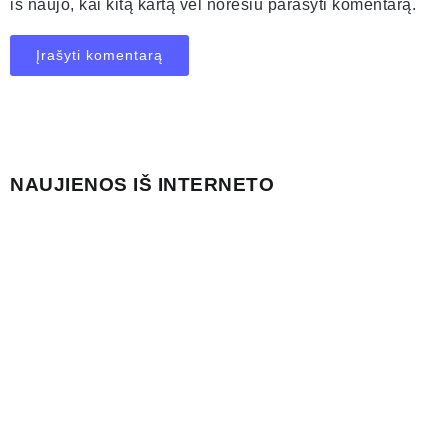
iš naujo, kai kitą kartą vėl norėsiu parašyti komentarą.
NAUJIENOS IŠ INTERNETO