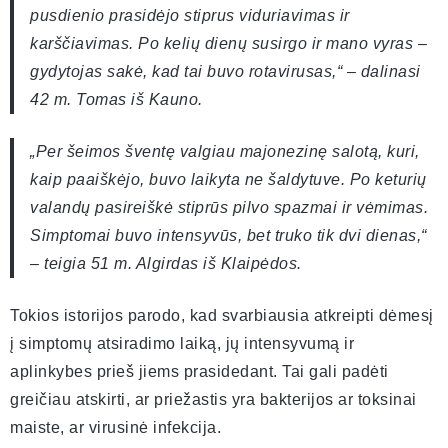
pusdienio prasidėjo stiprus viduriavimas ir
karščiavimas. Po kelių dienų susirgo ir mano vyras –
gydytojas sakė, kad tai buvo rotavirusas,“ – dalinasi
42 m. Tomas iš Kauno.
„Per šeimos šventę valgiau majonezinę salotą, kuri,
kaip paaiškėjo, buvo laikyta ne šaldytuve. Po keturių
valandų pasireiškė stiprūs pilvo spazmai ir vėmimas.
Simptomai buvo intensyvūs, bet truko tik dvi dienas,“
– teigia 51 m. Algirdas iš Klaipėdos.
Tokios istorijos parodo, kad svarbiausia atkreipti dėmesį
į simptomų atsiradimo laiką, jų intensyvumą ir
aplinkybes prieš jiems prasidedant. Tai gali padėti
greičiau atskirti, ar priežastis yra bakterijos ar toksinai
maiste, ar virusinė infekcija.