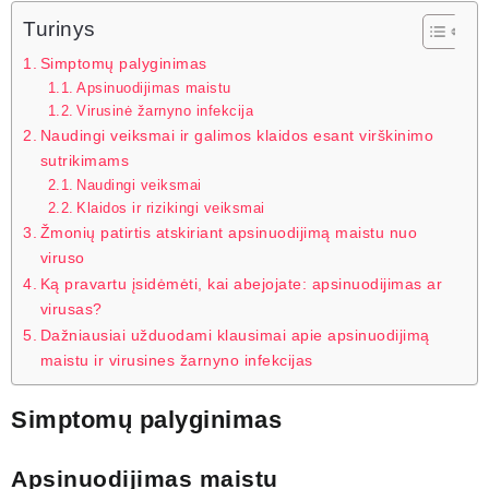
Turinys
Simptomų palyginimas
Apsinuodijimas maistu
Virusinė žarnyno infekcija
Naudingi veiksmai ir galimos klaidos esant virškinimo
sutrikimams
Naudingi veiksmai
Klaidos ir rizikingi veiksmai
Žmonių patirtis atskiriant apsinuodijimą maistu nuo
viruso
Ką pravartu įsidėmėti, kai abejojate: apsinuodijimas ar
virusas?
Dažniausiai užduodami klausimai apie apsinuodijimą
maistu ir virusines žarnyno infekcijas
Simptomų palyginimas
Apsinuodijimas maistu