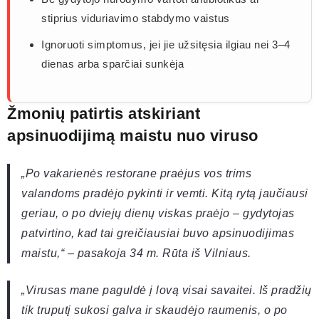
stiprius viduriavimo stabdymo vaistus
Ignoruoti simptomus, jei jie užsitęsia ilgiau nei 3–4
dienas arba sparčiai sunkėja
Žmonių patirtis atskiriant
apsinuodijimą maistu nuo viruso
„Po vakarienės restorane praėjus vos trims
valandoms pradėjo pykinti ir vemti. Kitą rytą jaučiausi
geriau, o po dviejų dienų viskas praėjo – gydytojas
patvirtino, kad tai greičiausiai buvo apsinuodijimas
maistu,“ – pasakoja 34 m. Rūta iš Vilniaus.
„Virusas mane paguldė į lovą visai savaitei. Iš pradžių
tik truputį sukosi galva ir skaudėjo raumenis, o po