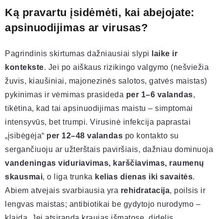
Ką pravartu įsidėmėti, kai abejojate:
apsinuodijimas ar virusas?
Pagrindinis skirtumas dažniausiai slypi
laike ir
kontekste
. Jei po aiškaus rizikingo valgymo (nešviežia
žuvis, kiaušiniai, majonezinės salotos, gatvės maistas)
pykinimas ir vėmimas prasideda
per 1–6 valandas
,
tikėtina, kad tai apsinuodijimas maistu – simptomai
intensyvūs, bet trumpi. Virusinė infekcija paprastai
„įsibėgėja“
per 12–48 valandas
po kontakto su
sergančiuoju ar užterštais paviršiais, dažniau dominuoja
vandeningas viduriavimas, karščiavimas, raumenų
skausmai
, o liga trunka
kelias dienas iki savaitės
.
Abiem atvejais svarbiausia yra
rehidratacija
, poilsis ir
lengvas maistas; antibiotikai be gydytojo nurodymo –
klaida. Jei atsiranda kraujas išmatose, didelis