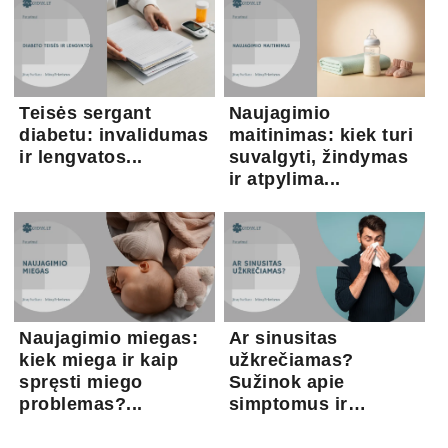
Teisės sergant
Naujagimio
diabetu: invalidumas
maitinimas: kiek turi
ir lengvatos...
suvalgyti, žindymas
ir atpylima...
Naujagimio miegas:
Ar sinusitas
kiek miega ir kaip
užkrečiamas?
spręsti miego
Sužinok apie
problemas?...
simptomus ir
gydymo gal...