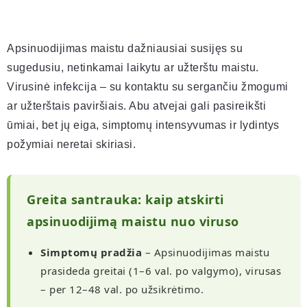
Apsinuodijimas maistu dažniausiai susijęs su
sugedusiu, netinkamai laikytu ar užterštu maistu.
Virusinė infekcija – su kontaktu su sergančiu žmogumi
ar užterštais paviršiais. Abu atvejai gali pasireikšti
ūmiai, bet jų eiga, simptomų intensyvumas ir lydintys
požymiai neretai skiriasi.
Greita santrauka: kaip atskirti
apsinuodijimą maistu nuo viruso
Simptomų pradžia
– Apsinuodijimas maistu
prasideda greitai (1–6 val. po valgymo), virusas
– per 12–48 val. po užsikrėtimo.