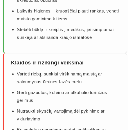
skrebučiai, obuoliai)
Laikytis higienos – kruopščiai plauti rankas, vengti
maisto gaminimo kitiems
Stebėti būklę ir kreiptis į medikus, jei simptomai
sunkėja ar atsiranda kraujo išmatose
Klaidos ir rizikingi veiksmai
Vartoti riebų, sunkiai virškinamą maistą ar
saldumynus ūminės fazės metu
Gerti gazuotus, kofeino ar alkoholio turinčius
gėrimus
Nutraukti skysčių vartojimą dėl pykinimo ar
viduriavimo
Be gydytojo nurodymo vartoti antibiotikus ar