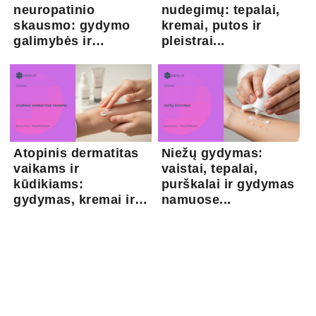
neuropatinio
nudegimų: tepalai,
skausmo: gydymo
kremai, putos ir
galimybės ir
pleistrai...
kapsaicina...
Atopinis dermatitas
Niežų gydymas:
vaikams ir
vaistai, tepalai,
kūdikiams:
purškalai ir gydymas
gydymas, kremai ir
namuose...
pri...