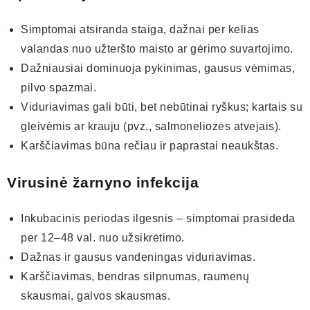
Simptomai atsiranda staiga, dažnai per kelias
valandas nuo užteršto maisto ar gėrimo suvartojimo.
Dažniausiai dominuoja pykinimas, gausus vėmimas,
pilvo spazmai.
Viduriavimas gali būti, bet nebūtinai ryškus; kartais su
gleivėmis ar krauju (pvz., salmoneliozės atvejais).
Karščiavimas būna rečiau ir paprastai neaukštas.
Virusinė žarnyno infekcija
Inkubacinis periodas ilgesnis – simptomai prasideda
per 12–48 val. nuo užsikrėtimo.
Dažnas ir gausus vandeningas viduriavimas.
Karščiavimas, bendras silpnumas, raumenų
skausmai, galvos skausmas.