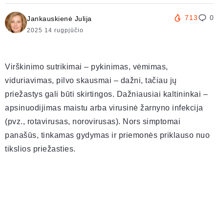
713
0
Jankauskienė Julija
2025 14 rugpjūčio
Virškinimo sutrikimai – pykinimas, vėmimas,
viduriavimas, pilvo skausmai – dažni, tačiau jų
priežastys gali būti skirtingos. Dažniausiai kaltininkai –
apsinuodijimas maistu arba virusinė žarnyno infekcija
(pvz., rotavirusas, norovirusas). Nors simptomai
panašūs, tinkamas gydymas ir priemonės priklauso nuo
tikslios priežasties.