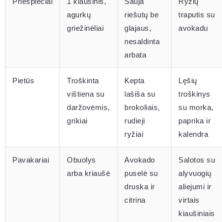
Priešpiečiai
1 kiaušinis,
Sauja
Ryžių
agurkų
riešutų be
traputis su
griežinėliai
glajaus,
avokadu
nesaldinta
arbata
Pietūs
Troškinta
Kepta
Lęšių
vištiena su
lašiša su
troškinys
daržovėmis,
brokoliais,
su morka,
grikiai
rudieji
paprika ir
ryžiai
kalendra
Pavakariai
Obuolys
Avokado
Salotos su
arba kriaušė
puselė su
alyvuogių
druska ir
aliejumi ir
citrina
virtais
kiaušiniais