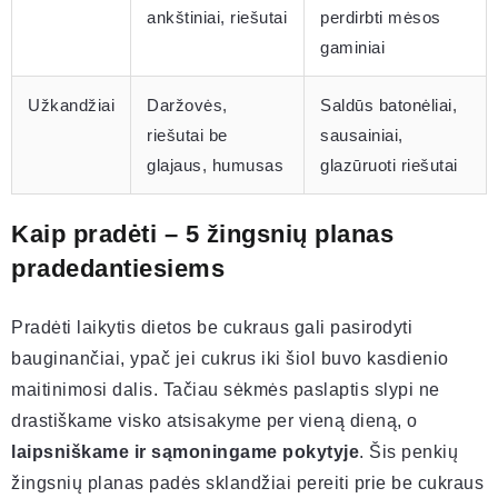
ankštiniai, riešutai
perdirbti mėsos
gaminiai
Užkandžiai
Daržovės,
Saldūs batonėliai,
riešutai be
sausainiai,
glajaus, humusas
glazūruoti riešutai
Kaip pradėti – 5 žingsnių planas
pradedantiesiems
Pradėti laikytis dietos be cukraus gali pasirodyti
bauginančiai, ypač jei cukrus iki šiol buvo kasdienio
maitinimosi dalis. Tačiau sėkmės paslaptis slypi ne
drastiškame visko atsisakyme per vieną dieną, o
laipsniškame ir sąmoningame pokytyje
. Šis penkių
žingsnių planas padės sklandžiai pereiti prie be cukraus