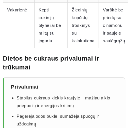
Vakarienė
Kepti
Žiedinių
Varškė be
cukinijų
kopūstų
priedų su
blyneliai be
troškinys
cinamonu
miltų su
su
ir saujele
jogurtu
kalakutiena
saulėgrąžų
Dietos be cukraus privalumai ir
trūkumai
Privalumai
Stabilus cukraus kiekis kraujyje – mažiau alkio
priepuolių ir energijos kritimų
Pagerėja odos būklė, sumažėja spuogų ir
uždegimų