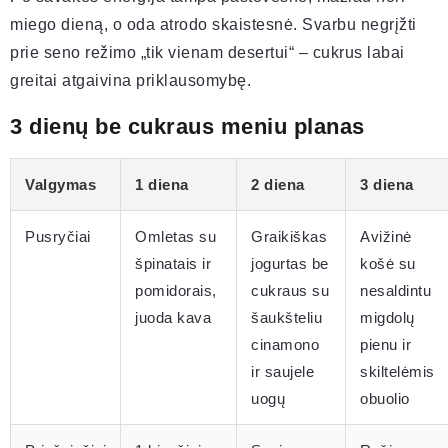
miego dieną, o oda atrodo skaistesnė. Svarbu negrįžti
prie seno režimo „tik vienam desertui“ – cukrus labai
greitai atgaivina priklausomybę.
3 dienų be cukraus meniu planas
Valgymas
1 diena
2 diena
3 diena
Pusryčiai
Omletas su
Graikiškas
Avižinė
špinatais ir
jogurtas be
košė su
pomidorais,
cukraus su
nesaldintu
juoda kava
šaukšteliu
migdolų
cinamono
pienu ir
ir saujele
skiltelėmis
uogų
obuolio