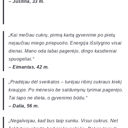
– Justina, 33 m.
„Kai mečiau cukrų, pirmą kartą gyvenime po pietų
nejaučiau miego priepuolio. Energija išsilygino visai
dienai. Mano oda labai pagerėjo, dingo kasdieniai
spuogeliai.“
– Eimantas, 42 m.
„Pradėjau dėl sveikatos – turėjau ribinį cukraus kiekį
kraujyje. Po mėnesio be saldumynų tyrimai pagerėjo.
Tai tapo ne dieta, o gyvenimo būdu.“
– Dalia, 56 m.
„Negalvojau, kad bus taip sunku. Visur cukrus. Net