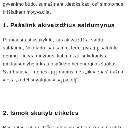
gyvenimo būdo, sumažinant „detoksikacijos“ simptomus
ir išlaikant motyvaciją.
1. Pašalink akivaizdžius saldumynus
Pirmiausia atsisakyk to, kas akivaizdžiai saldu:
saldainių, šokolado, sausainių, ledų, pyragų, saldintų
gėrimų. Jie yra didžiausi kaltininkai, sukeliantys
priklausomybę ir kraujospūdžio bei energijos šuolius.
Svarbiausia – nenešk jų į namus, nes „tik vienas“ dažnai
virsta „kodėl suvalgiau visą pakelį“.
2. Išmok skaityti etiketes
Paslėptas cukrus dažnai slepiasi net ten, kur jo nesitiki