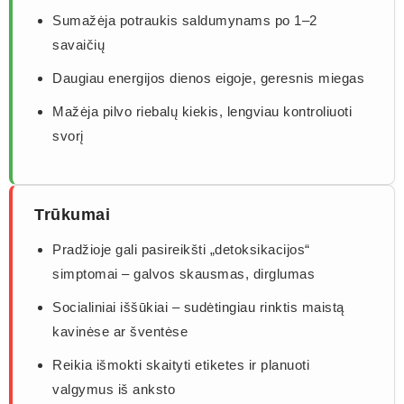
Sumažėja potraukis saldumynams po 1–2
savaičių
Daugiau energijos dienos eigoje, geresnis miegas
Mažėja pilvo riebalų kiekis, lengviau kontroliuoti
svorį
Trūkumai
Pradžioje gali pasireikšti „detoksikacijos“
simptomai – galvos skausmas, dirglumas
Socialiniai iššūkiai – sudėtingiau rinktis maistą
kavinėse ar šventėse
Reikia išmokti skaityti etiketes ir planuoti
valgymus iš anksto