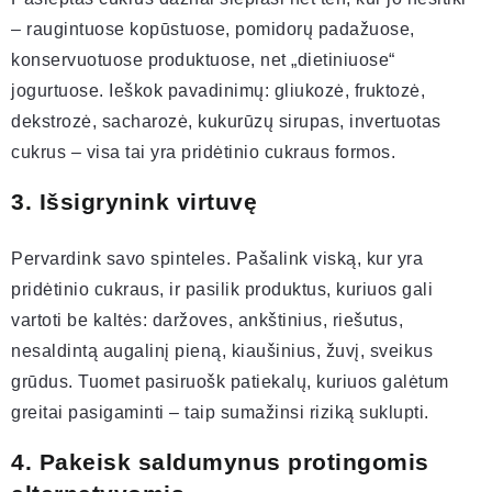
– raugintuose kopūstuose, pomidorų padažuose,
konservuotuose produktuose, net „dietiniuose“
jogurtuose. Ieškok pavadinimų: gliukozė, fruktozė,
dekstrozė, sacharozė, kukurūzų sirupas, invertuotas
cukrus – visa tai yra pridėtinio cukraus formos.
3. Išsigrynink virtuvę
Pervardink savo spinteles. Pašalink viską, kur yra
pridėtinio cukraus, ir pasilik produktus, kuriuos gali
vartoti be kaltės: daržoves, ankštinius, riešutus,
nesaldintą augalinį pieną, kiaušinius, žuvį, sveikus
grūdus. Tuomet pasiruošk patiekalų, kuriuos galėtum
greitai pasigaminti – taip sumažinsi riziką suklupti.
4. Pakeisk saldumynus protingomis