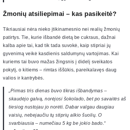
Žmonių atsiliepimai – kas pasikeitė?
Tikriausiai nėra nieko įtikinamesnio nei realių žmonių
patirtys. Tie, kurie išbandė dietą be cukraus, dažnai
kalba apie tai, kad tik tada suvokė, kaip stipriai jų
gyvenimą veikė kasdienis saldumynų vartojimas. Kai
kuriems tai buvo mažas žingsnis į didelį sveikatos
pokytį, o kitiems – rimtas iššūkis, pareikalavęs daug
valios ir kantrybės.
„Pirmas tris dienas buvo tikras išbandymas –
skaudėjo galvą, norėjosi šokolado, bet po savaitės aš
tiesiog nustojau jo norėti. Dabar valgau daugiau
vaisių, nebejaučiu tų stiprių alkio šuolių. O
svarbiausia – numečiau 5 kg be jokio bado.“