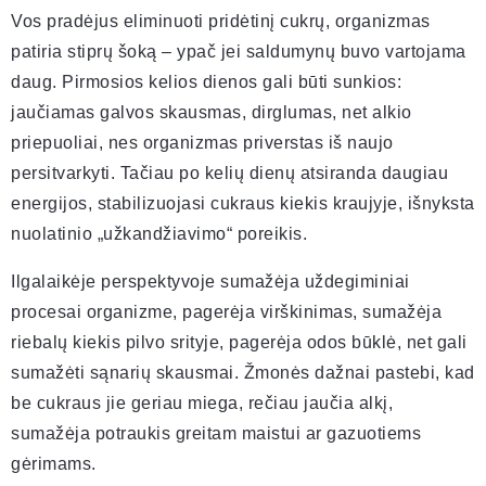
Vos pradėjus eliminuoti pridėtinį cukrų, organizmas
patiria stiprų šoką – ypač jei saldumynų buvo vartojama
daug. Pirmosios kelios dienos gali būti sunkios:
jaučiamas galvos skausmas, dirglumas, net alkio
priepuoliai, nes organizmas priverstas iš naujo
persitvarkyti. Tačiau po kelių dienų atsiranda daugiau
energijos, stabilizuojasi cukraus kiekis kraujyje, išnyksta
nuolatinio „užkandžiavimo“ poreikis.
Ilgalaikėje perspektyvoje sumažėja uždegiminiai
procesai organizme, pagerėja virškinimas, sumažėja
riebalų kiekis pilvo srityje, pagerėja odos būklė, net gali
sumažėti sąnarių skausmai. Žmonės dažnai pastebi, kad
be cukraus jie geriau miega, rečiau jaučia alkį,
sumažėja potraukis greitam maistui ar gazuotiems
gėrimams.