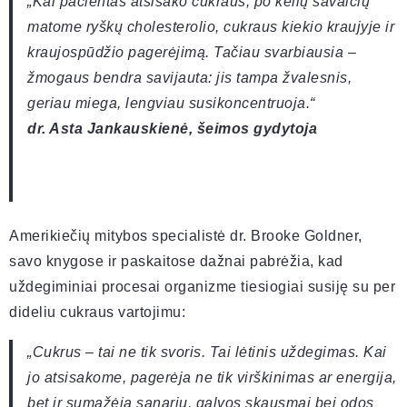
„Kai pacientas atsisako cukraus, po kelių savaičių
matome ryškų cholesterolio, cukraus kiekio kraujyje ir
kraujospūdžio pagerėjimą. Tačiau svarbiausia –
žmogaus bendra savijauta: jis tampa žvalesnis,
geriau miega, lengviau susikoncentruoja.“
dr. Asta Jankauskienė, šeimos gydytoja
Amerikiečių mitybos specialistė dr. Brooke Goldner,
savo knygose ir paskaitose dažnai pabrėžia, kad
uždegiminiai procesai organizme tiesiogiai susiję su per
dideliu cukraus vartojimu:
„Cukrus – tai ne tik svoris. Tai lėtinis uždegimas. Kai
jo atsisakome, pagerėja ne tik virškinimas ar energija,
bet ir sumažėja sąnarių, galvos skausmai bei odos