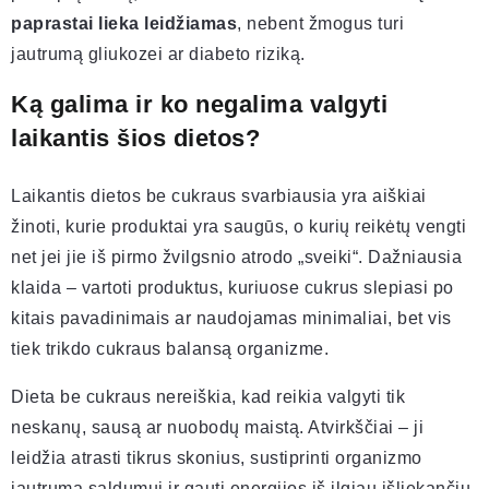
paprastai lieka leidžiamas
, nebent žmogus turi
jautrumą gliukozei ar diabeto riziką.
Ką galima ir ko negalima valgyti
laikantis šios dietos?
Laikantis dietos be cukraus svarbiausia yra aiškiai
žinoti, kurie produktai yra saugūs, o kurių reikėtų vengti
net jei jie iš pirmo žvilgsnio atrodo „sveiki“. Dažniausia
klaida – vartoti produktus, kuriuose cukrus slepiasi po
kitais pavadinimais ar naudojamas minimaliai, bet vis
tiek trikdo cukraus balansą organizme.
Dieta be cukraus nereiškia, kad reikia valgyti tik
neskanų, sausą ar nuobodų maistą. Atvirkščiai – ji
leidžia atrasti tikrus skonius, sustiprinti organizmo
jautrumą saldumui ir gauti energijos iš ilgiau išliekančių