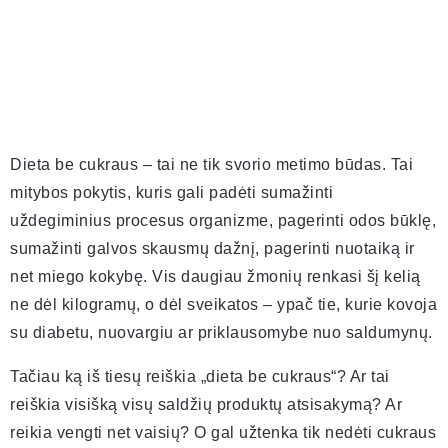
Dieta be cukraus – tai ne tik svorio metimo būdas. Tai
mitybos pokytis, kuris gali padėti sumažinti
uždegiminius procesus organizme, pagerinti odos būklę,
sumažinti galvos skausmų dažnį, pagerinti nuotaiką ir
net miego kokybę. Vis daugiau žmonių renkasi šį kelią
ne dėl kilogramų, o dėl sveikatos – ypač tie, kurie kovoja
su diabetu, nuovargiu ar priklausomybe nuo saldumynų.
Tačiau ką iš tiesų reiškia „dieta be cukraus“? Ar tai
reiškia visišką visų saldžių produktų atsisakymą? Ar
reikia vengti net vaisių? O gal užtenka tik nedėti cukraus