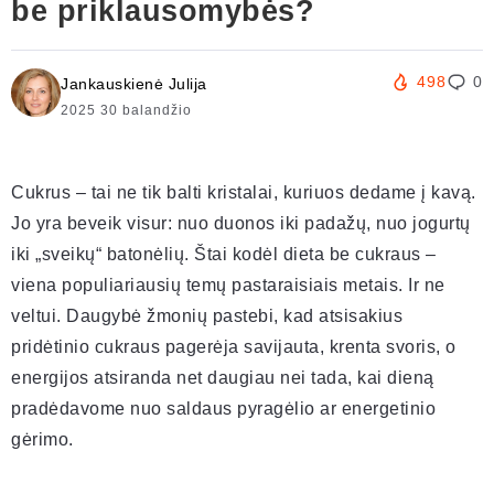
be priklausomybės?
498
0
Jankauskienė Julija
2025 30 balandžio
Cukrus – tai ne tik balti kristalai, kuriuos dedame į kavą.
Jo yra beveik visur: nuo duonos iki padažų, nuo jogurtų
iki „sveikų“ batonėlių. Štai kodėl dieta be cukraus –
viena populiariausių temų pastaraisiais metais. Ir ne
veltui. Daugybė žmonių pastebi, kad atsisakius
pridėtinio cukraus pagerėja savijauta, krenta svoris, o
energijos atsiranda net daugiau nei tada, kai dieną
pradėdavome nuo saldaus pyragėlio ar energetinio
gėrimo.