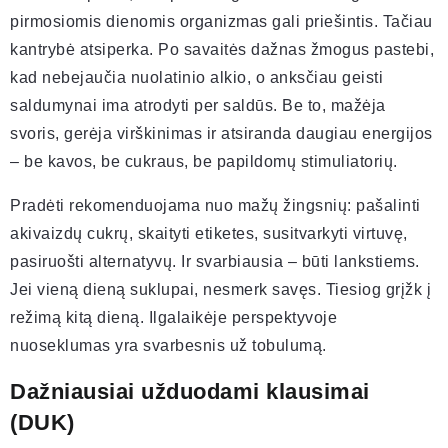
pirmosiomis dienomis organizmas gali priešintis. Tačiau
kantrybė atsiperka. Po savaitės dažnas žmogus pastebi,
kad nebejaučia nuolatinio alkio, o anksčiau geisti
saldumynai ima atrodyti per saldūs. Be to, mažėja
svoris, gerėja virškinimas ir atsiranda daugiau energijos
– be kavos, be cukraus, be papildomų stimuliatorių.
Pradėti rekomenduojama nuo mažų žingsnių: pašalinti
akivaizdų cukrų, skaityti etiketes, susitvarkyti virtuvę,
pasiruošti alternatyvų. Ir svarbiausia – būti lankstiems.
Jei vieną dieną suklupai, nesmerk savęs. Tiesiog grįžk į
režimą kitą dieną. Ilgalaikėje perspektyvoje
nuoseklumas yra svarbesnis už tobulumą.
Dažniausiai užduodami klausimai
(DUK)