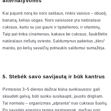
alternatyvomis
Kai pajunti norą ko nors saldaus, rinkis vaisius – obuolį,
bananą, kelias uogas. Nors vaisiuose yra natūralaus
cukraus, kartu su juo gauni ir ląstelienos, ir vitaminų.
Taip pat tinka cinamonas, kakava be cukraus, šaukštelis
natūralaus riešutų sviesto. Saldumynus pakeitus „tikru“
maistu, po kelių savaičių potraukis saldumui sumažėja.
5. Stebėk savo savijautą ir būk kantrus
Pirmosios 3–5 dienos dažnai būna sunkiausios: gali
skaudėti galvą, būti sunku susikaupti, jaustis dirgliam.
Tai normalu – organizmas „atpranta“ nuo cukraus šuolių.
Po savaitės energija tampa pastovesnė, mažiau nori