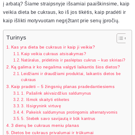
į arbatą? Šiame straipsnyje išsamiai paaiškinsime, kaip
veikia dieta be cukraus, ko iš jos tikėtis, kaip pradėti ir
kaip išlikti motyvuotam negrįžtant prie senų įpročių.
Turinys
Kas yra dieta be cukraus ir kaip ji veikia?
Kaip veikia cukraus atsisakymas?
Natūralus, pridėtinis ir paslėptas cukrus – kuo skiriasi?
Ką galima ir ko negalima valgyti laikantis šios dietos?
Leidžiami ir draudžiami produktai, laikantis dietos be
cukraus
Kaip pradėti – 5 žingsnių planas pradedantiesiems
1. Pašalink akivaizdžius saldumynus
2. Išmok skaityti etiketes
3. Išsigrynink virtuvę
4. Pakeisk saldumynus protingomis alternatyvomis
5. Stebėk savo savijautą ir būk kantrus
3 dienų be cukraus meniu planas
Dietos be cukraus privalumai ir trūkumai