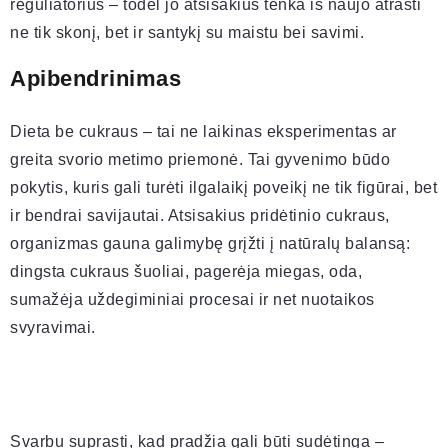
reguliatorius – todėl jo atsisakius tenka iš naujo atrasti
ne tik skonį, bet ir santykį su maistu bei savimi.
Apibendrinimas
Dieta be cukraus – tai ne laikinas eksperimentas ar
greita svorio metimo priemonė. Tai gyvenimo būdo
pokytis, kuris gali turėti ilgalaikį poveikį ne tik figūrai, bet
ir bendrai savijautai. Atsisakius pridėtinio cukraus,
organizmas gauna galimybę grįžti į natūralų balansą:
dingsta cukraus šuoliai, pagerėja miegas, oda,
sumažėja uždegiminiai procesai ir net nuotaikos
svyravimai.
Svarbu suprasti, kad pradžia gali būti sudėtinga –