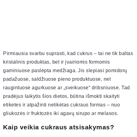
Pirmiausia svarbu suprasti, kad cukrus – tai ne tik baltas
kristalinis produktas, bet ir įvairiomis formomis
gaminiuose paslėpta medžiaga. Jis slepiasi pomidorų
padažuose, saldžiuose pieno produktuose, net
raugintuose agurkuose ar „sveikuose“ dribsniuose. Tad
pradėjus laikytis šios dietos, būtina išmokti skaityti
etiketes ir atpažinti netikėtas cukraus formas – nuo
gliukozės ir fruktozės iki agavų sirupo ar melasos.
Kaip veikia cukraus atsisakymas?