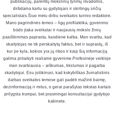
publikacijų, paremtų mokslinių tyrimų išvadomis,
dirbdama kartu su gydytojais ir skirtingų sričių
specialistais.Šiuo metu dirbu sveikatos turinio redaktore.
Mano pagrindinės temos – ligų profilaktika, gyvenimo
būdo įtaka sveikatai ir naujausių mokslo žinių
paaiškinimas paprasta, kasdiene kalba. Man svarbu, kad
skaitytojas ne tik perskaitytų faktus, bet ir suprastų, iš
kur jie kyla, kokios yra jų ribos ir kaip šią informaciją
galima pritaikyti realiame gyvenime.Profesinėje veikloje
man svarbiausia – aiškumas, tikslumas ir pagarba
skaitytojui. Esu įsitikinusi, kad kokybiškas žurnalistinis
darbas sveikatos temose gali padėti mažinti baimę,
dezinformaciją ir mitus, o gerai parašytas tekstas kartais
prilygsta trumpai, bet prasmingai konsultacijai gydytojo
kabinete.