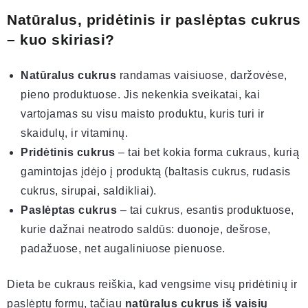
Natūralus, pridėtinis ir paslėptas cukrus
– kuo skiriasi?
Natūralus cukrus
randamas vaisiuose, daržovėse,
pieno produktuose. Jis nekenkia sveikatai, kai
vartojamas su visu maisto produktu, kuris turi ir
skaidulų, ir vitaminų.
Pridėtinis cukrus
– tai bet kokia forma cukraus, kurią
gamintojas įdėjo į produktą (baltasis cukrus, rudasis
cukrus, sirupai, saldikliai).
Paslėptas cukrus
– tai cukrus, esantis produktuose,
kurie dažnai neatrodo saldūs: duonoje, dešrose,
padažuose, net augaliniuose pienuose.
Dieta be cukraus reiškia, kad vengsime visų pridėtinių ir
paslėptų formų, tačiau
natūralus cukrus iš vaisių