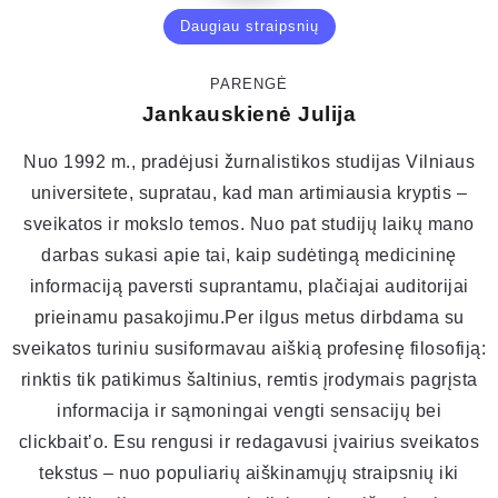
Daugiau straipsnių
PARENGĖ
Jankauskienė Julija
Nuo 1992 m., pradėjusi žurnalistikos studijas Vilniaus
universitete, supratau, kad man artimiausia kryptis –
sveikatos ir mokslo temos. Nuo pat studijų laikų mano
darbas sukasi apie tai, kaip sudėtingą medicininę
informaciją paversti suprantamu, plačiajai auditorijai
prieinamu pasakojimu.Per ilgus metus dirbdama su
sveikatos turiniu susiformavau aiškią profesinę filosofiją:
rinktis tik patikimus šaltinius, remtis įrodymais pagrįsta
informacija ir sąmoningai vengti sensacijų bei
clickbait’o. Esu rengusi ir redagavusi įvairius sveikatos
tekstus – nuo populiarių aiškinamųjų straipsnių iki