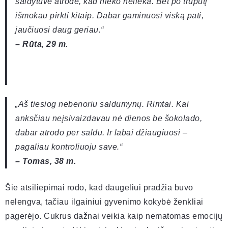
šaldytuve atrodė, kad nieko nelieka. Bet po truputį
išmokau pirkti kitaip. Dabar gaminuosi viską pati,
jaučiuosi daug geriau.“
– Rūta, 29 m.
„Aš tiesiog nebenoriu saldumynų. Rimtai. Kai
anksčiau neįsivaizdavau nė dienos be šokolado,
dabar atrodo per saldu. Ir labai džiaugiuosi –
pagaliau kontroliuoju save.“
– Tomas, 38 m.
Šie atsiliepimai rodo, kad daugeliui pradžia buvo
nelengva, tačiau ilgainiui gyvenimo kokybė ženkliai
pagerėjo. Cukrus dažnai veikia kaip nematomas emocijų