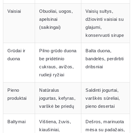
Vaisiai
Obuoliai, uogos,
Vaisių sultys,
apelsinai
džiovinti vaisiai su
(saikingai)
glajumi,
konservuoti sirupe
Grūdai ir
Pilno grūdo duona
Balta duona,
duona
be pridėtinio
bandelės, perdirbti
cukraus, avižos,
dribsniai
rudieji ryžiai
Pieno
Natūralus
Saldinti jogurtai,
produktai
jogurtas, kefyras,
varškės sūreliai,
varškė be priedų
pieno desertai
Baltymai
Vištiena, žuvis,
Dešros, marinuota
kiaušiniai,
mėsa su padažais,