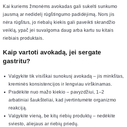
Kai kuriems žmonėms avokadas gali sukelti sunkumo
jausmą ar nedidelį rūgštingumo padidėjimą. Nors jis
nėra rūgštus, jo riebalų kiekis gali paveikti skrandžio
veiklą, ypač jei suvalgoma daug arba kartu su kitais
riebiais produktais.
Kaip vartoti avokadą, jei sergate
gastritu?
Valgykite tik visiškai sunokusį avokadą – jis minkštas,
kreminės konsistencijos ir lengviau virškinamas.
Pradėkite nuo mažo kiekio – pavyzdžiui, 1–2
arbatiniai šaukšteliai, kad įvertintumėte organizmo
reakciją.
Valgykite vieną, be kitų riebių produktų – nedėkite
sviesto, aliejaus ar riebių priedų.