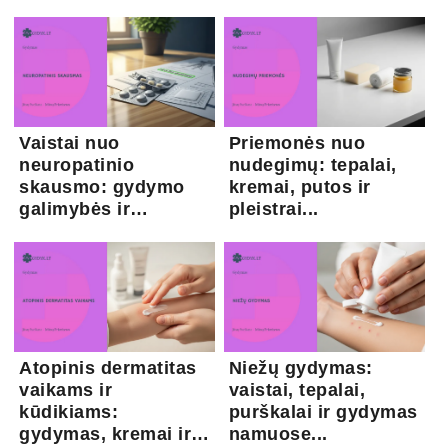
Vaistai nuo
Priemonės nuo
neuropatinio
nudegimų: tepalai,
skausmo: gydymo
kremai, putos ir
galimybės ir
pleistrai...
kapsaicina...
Atopinis dermatitas
Niežų gydymas:
vaikams ir
vaistai, tepalai,
kūdikiams:
purškalai ir gydymas
gydymas, kremai ir
namuose...