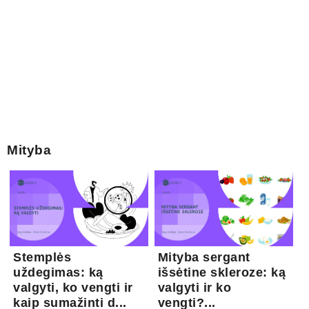
Mityba
Stemplės
Mityba sergant
uždegimas: ką
išsėtine skleroze: ką
valgyti, ko vengti ir
valgyti ir ko
kaip sumažinti d...
vengti?...