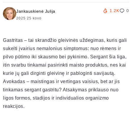
1.2K
0
Jankauskienė Julija
2025 25 kovo
Gastritas – tai skrandžio gleivinės uždegimas, kuris gali
sukelti įvairius nemalonius simptomus: nuo rėmens ir
pilvo pūtimo iki skausmo bei pykinimo. Sergant šia liga,
itin svarbu tinkamai pasirinkti maisto produktus, nes kai
kurie jų gali dirginti gleivinę ir pabloginti savijautą.
Avokadas – maistingas ir vertingas vaisius, bet ar jis
tinkamas sergant gastritu? Atsakymas priklauso nuo
ligos formos, stadijos ir individualios organizmo
reakcijos.