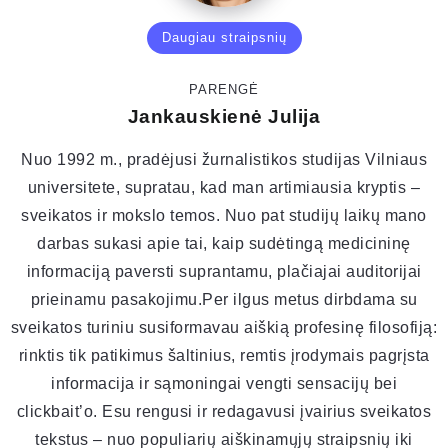
Daugiau straipsnių
PARENGĖ
Jankauskienė Julija
Nuo 1992 m., pradėjusi žurnalistikos studijas Vilniaus
universitete, supratau, kad man artimiausia kryptis –
sveikatos ir mokslo temos. Nuo pat studijų laikų mano
darbas sukasi apie tai, kaip sudėtingą medicininę
informaciją paversti suprantamu, plačiajai auditorijai
prieinamu pasakojimu.Per ilgus metus dirbdama su
sveikatos turiniu susiformavau aiškią profesinę filosofiją:
rinktis tik patikimus šaltinius, remtis įrodymais pagrįsta
informacija ir sąmoningai vengti sensacijų bei
clickbait’o. Esu rengusi ir redagavusi įvairius sveikatos
tekstus – nuo populiarių aiškinamųjų straipsnių iki