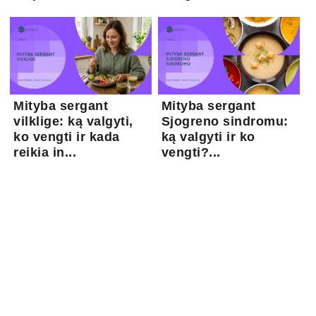
Mityba sergant
Mityba sergant
vilklige: ką valgyti,
Sjogreno sindromu:
ko vengti ir kada
ką valgyti ir ko
reikia in...
vengti?...