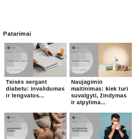
Patarimai
Teisės sergant
Naujagimio
diabetu: invalidumas
maitinimas: kiek turi
ir lengvatos...
suvalgyti, žindymas
ir atpylima...