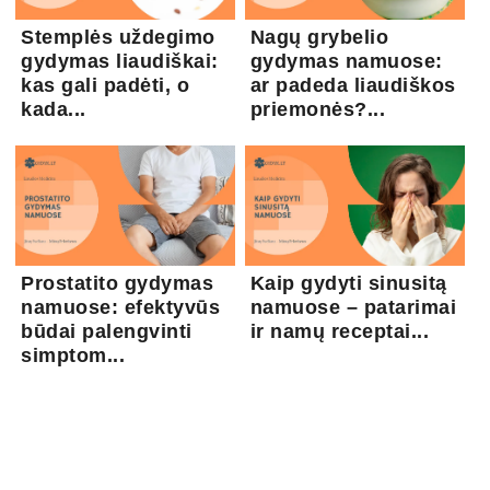
Stemplės uždegimo
Nagų grybelio
gydymas liaudiškai:
gydymas namuose:
kas gali padėti, o
ar padeda liaudiškos
kada...
priemonės?...
Prostatito gydymas
Kaip gydyti sinusitą
namuose: efektyvūs
namuose – patarimai
būdai palengvinti
ir namų receptai...
simptom...