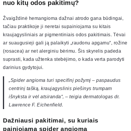
nuo kitų odos pakitimų?
Žvaigždinė hemangioma dažnai atrodo gana būdingai,
tačiau praktikoje ji neretai supainiojama su kitais
kraujagysliniais ar pigmentiniais odos pakitimais. Tėvai
ar suaugusieji gali ją palaikyti „raudonu apgamu“, rožine
(rosacea) ar net alerginiu bėrimu. Šis skyrelis padeda
suprasti, kada užtenka stebėjimo, o kada verta parodyti
darinius gydytojui.
„Spider angioma turi specifinį požymį – paspaudus
centrinį tašką, kraujagyslinis piešinys trumpam
išnyksta ir vėl atsiranda“, – teigia dermatologas dr.
Lawrence F. Eichenfield.
Dažniausi pakitimai, su kuriais
painiojama spider angioma