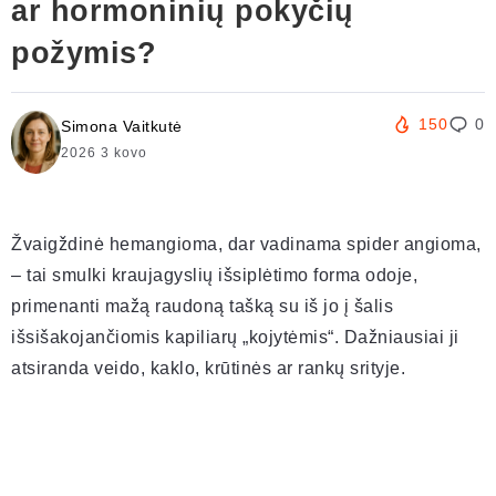
ar hormoninių pokyčių
požymis?
150
0
Simona Vaitkutė
2026 3 kovo
Žvaigždinė hemangioma, dar vadinama spider angioma,
– tai smulki kraujagyslių išsiplėtimo forma odoje,
primenanti mažą raudoną tašką su iš jo į šalis
išsišakojančiomis kapiliarų „kojytėmis“. Dažniausiai ji
atsiranda veido, kaklo, krūtinės ar rankų srityje.