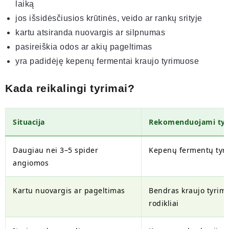
laiką
jos išsidėsčiusios krūtinės, veido ar rankų srityje
kartu atsiranda nuovargis ar silpnumas
pasireiškia odos ar akių pageltimas
yra padidėję kepenų fermentai kraujo tyrimuose
Kada reikalingi tyrimai?
Situacija
Rekomenduojami tyr
Daugiau nei 3–5 spider
Kepenų fermentų tyr
angiomos
Kartu nuovargis ar pageltimas
Bendras kraujo tyrima
rodikliai