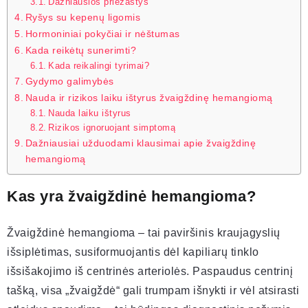
Dažniausios priežastys
Ryšys su kepenų ligomis
Hormoniniai pokyčiai ir nėštumas
Kada reikėtų sunerimti?
Kada reikalingi tyrimai?
Gydymo galimybės
Nauda ir rizikos laiku ištyrus žvaigždinę hemangiomą
Nauda laiku ištyrus
Rizikos ignoruojant simptomą
Dažniausiai užduodami klausimai apie žvaigždinę
hemangiomą
Kas yra žvaigždinė hemangioma?
Žvaigždinė hemangioma – tai paviršinis kraujagyslių
išsiplėtimas, susiformuojantis dėl kapiliarų tinklo
išsišakojimo iš centrinės arteriolės. Paspaudus centrinį
tašką, visa „žvaigždė“ gali trumpam išnykti ir vėl atsirasti