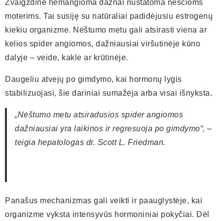
Žvaigždinė hemangioma dažnai nustatoma nėščioms
moterims. Tai susiję su natūraliai padidėjusiu estrogenų
kiekiu organizme. Nėštumo metu gali atsirasti viena ar
kelios spider angiomos, dažniausiai viršutinėje kūno
dalyje – veide, kakle ar krūtinėje.
Daugeliu atvejų po gimdymo, kai hormonų lygis
stabilizuojasi, šie dariniai sumažėja arba visai išnyksta.
„Nėštumo metu atsiradusios spider angiomos
dažniausiai yra laikinos ir regresuoja po gimdymo“, –
teigia hepatologas dr. Scott L. Friedman.
Panašus mechanizmas gali veikti ir paauglystėje, kai
organizme vyksta intensyvūs hormoniniai pokyčiai. Dėl