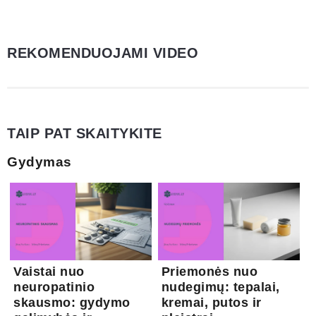
REKOMENDUOJAMI VIDEO
TAIP PAT SKAITYKITE
Gydymas
Vaistai nuo
Priemonės nuo
neuropatinio
nudegimų: tepalai,
skausmo: gydymo
kremai, putos ir