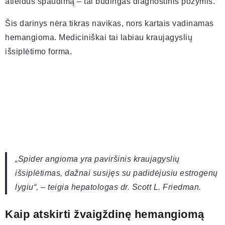
atleidus spaudimą – tai būdingas diagnostinis požymis.
Šis darinys nėra tikras navikas, nors kartais vadinamas
hemangioma. Mediciniškai tai labiau kraujagyslių
išsiplėtimo forma.
„Spider angioma yra paviršinis kraujagyslių
išsiplėtimas, dažnai susijęs su padidėjusiu estrogenų
lygiu“, – teigia hepatologas dr. Scott L. Friedman.
Kaip atskirti žvaigždinę hemangiomą