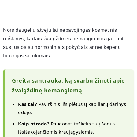
Nors daugeliu atvejų tai nepavojingas kosmetinis
reiškinys, kartais žvaigždinės hemangiomos gali būti
susijusios su hormoniniais pokyčiais ar net kepenų
funkcijos sutrikimais.
Greita santrauka: ką svarbu žinoti apie
žvaigždinę hemangiomą
Kas tai?
Paviršinis išsiplėtusių kapiliarų darinys
odoje.
Kaip atrodo?
Raudonas taškelis su į šonus
išsišakojančiomis kraujagyslėmis.