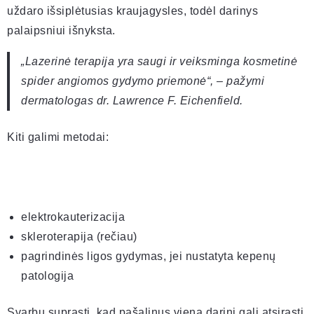
uždaro išsiplėtusias kraujagysles, todėl darinys
palaipsniui išnyksta.
„Lazerinė terapija yra saugi ir veiksminga kosmetinė
spider angiomos gydymo priemonė“, – pažymi
dermatologas dr. Lawrence F. Eichenfield.
Kiti galimi metodai:
elektrokauterizacija
skleroterapija (rečiau)
pagrindinės ligos gydymas, jei nustatyta kepenų
patologija
Svarbu suprasti, kad pašalinus vieną darinį gali atsirasti