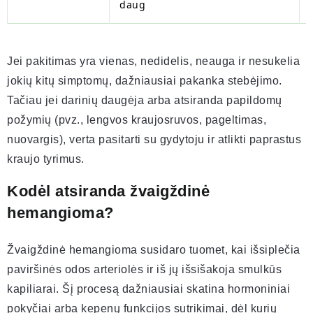
daug
Jei pakitimas yra vienas, nedidelis, neauga ir nesukelia
jokių kitų simptomų, dažniausiai pakanka stebėjimo.
Tačiau jei darinių daugėja arba atsiranda papildomų
požymių (pvz., lengvos kraujosruvos, pageltimas,
nuovargis), verta pasitarti su gydytoju ir atlikti paprastus
kraujo tyrimus.
Kodėl atsiranda žvaigždinė
hemangioma?
Žvaigždinė hemangioma susidaro tuomet, kai išsiplečia
paviršinės odos arteriolės ir iš jų išsišakoja smulkūs
kapiliarai. Šį procesą dažniausiai skatina hormoniniai
pokyčiai arba kepenų funkcijos sutrikimai, dėl kurių