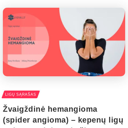
LIGŲ SĄRAŠAS
Žvaigždinė hemangioma
(spider angioma) – kepenų ligų