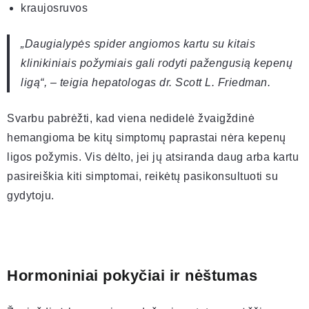
kraujosruvos
„Daugialypės spider angiomos kartu su kitais
klinikiniais požymiais gali rodyti pažengusią kepenų
ligą“, – teigia hepatologas dr. Scott L. Friedman.
Svarbu pabrėžti, kad viena nedidelė žvaigždinė
hemangioma be kitų simptomų paprastai nėra kepenų
ligos požymis. Vis dėlto, jei jų atsiranda daug arba kartu
pasireiškia kiti simptomai, reikėtų pasikonsultuoti su
gydytoju.
Hormoniniai pokyčiai ir nėštumas