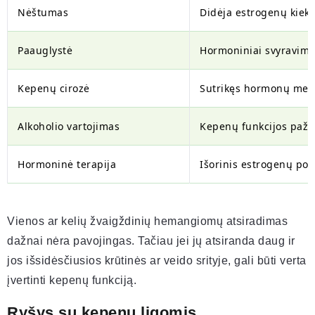
Nėštumas
Didėja estrogenų kieki
Paauglystė
Hormoniniai svyravima
Kepenų cirozė
Sutrikęs hormonų met
Alkoholio vartojimas
Kepenų funkcijos paže
Hormoninė terapija
Išorinis estrogenų pov
Vienos ar kelių žvaigždinių hemangiomų atsiradimas
dažnai nėra pavojingas. Tačiau jei jų atsiranda daug ir
jos išsidėsčiusios krūtinės ar veido srityje, gali būti verta
įvertinti kepenų funkciją.
Ryšys su kepenų ligomis