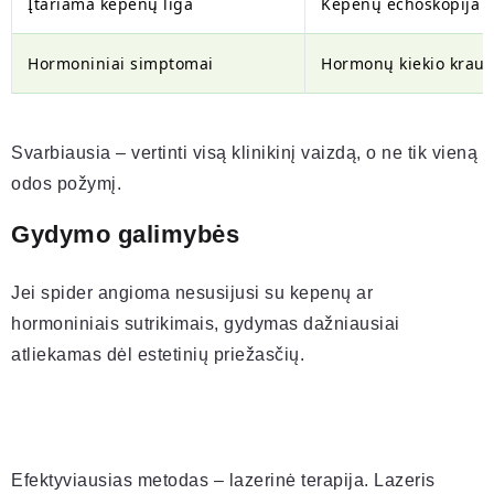
Įtariama kepenų liga
Kepenų echoskopija
Hormoniniai simptomai
Hormonų kiekio kraujy
Svarbiausia – vertinti visą klinikinį vaizdą, o ne tik vieną
odos požymį.
Gydymo galimybės
Jei spider angioma nesusijusi su kepenų ar
hormoniniais sutrikimais, gydymas dažniausiai
atliekamas dėl estetinių priežasčių.
Efektyviausias metodas – lazerinė terapija. Lazeris