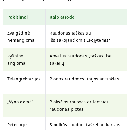
Pakitimai
Kaip atrodo
Žvaigždinė
Raudonas taškas su
hemangioma
išsišakojančiomis „kojytėmis“
Vyšninė
Apvalus raudonas „taškas“ be
angioma
šakelių
Telangiektazijos
Plonos raudonos linijos ar tinklas
„Vyno dėmė“
Plokščias rausvas ar tamsiai
raudonas plotas
Petechijos
Smulkūs raudoni taškeliai, kartais