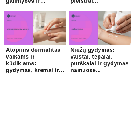
galimybės ir
pleistrai...
kapsaicina...
Atopinis dermatitas
Niežų gydymas:
vaikams ir
vaistai, tepalai,
kūdikiams:
purškalai ir gydymas
gydymas, kremai ir
namuose...
pri...