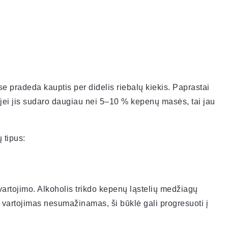
e pradeda kauptis per didelis riebalų kiekis. Paprastai
 jei jis sudaro daugiau nei 5–10 % kepenų masės, tai jau
 tipus:
 vartojimo. Alkoholis trikdo kepenų ląstelių medžiagų
io vartojimas nesumažinamas, ši būklė gali progresuoti į