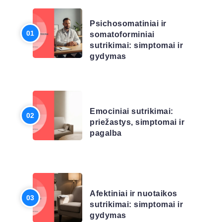
LIGŲ SĄRAŠAS
Psichosomatiniai ir
somatoforminiai
sutrikimai: simptomai ir
gydymas
LIGŲ SĄRAŠAS
Emociniai sutrikimai:
priežastys, simptomai ir
pagalba
LIGŲ SĄRAŠAS
Afektiniai ir nuotaikos
sutrikimai: simptomai ir
gydymas