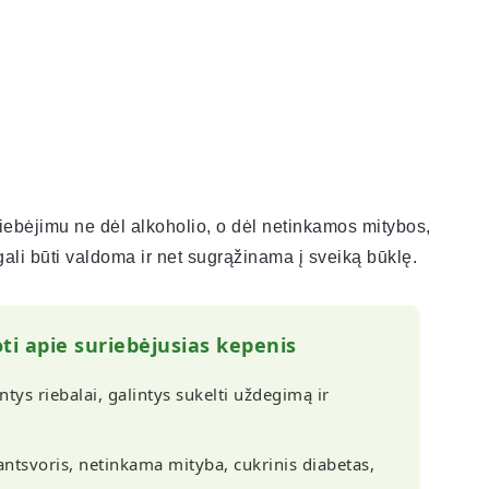
ebėjimu ne dėl alkoholio, o dėl netinkamos mitybos,
a gali būti valdoma ir net sugrąžinama į sveiką būklę.
ti apie suriebėjusias kepenis
tys riebalai, galintys sukelti uždegimą ir
antsvoris, netinkama mityba, cukrinis diabetas,