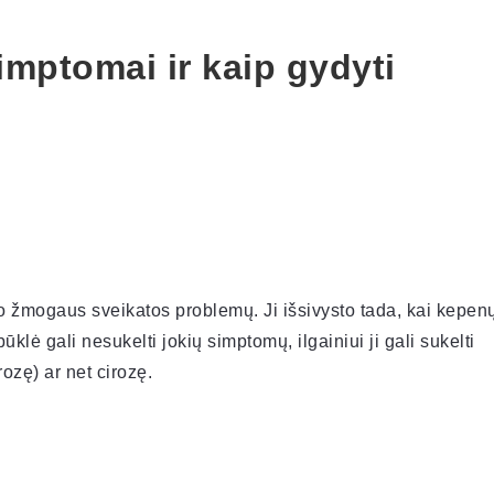
imptomai ir kaip gydyti
o žmogaus sveikatos problemų. Ji išsivysto tada, kai kepen
ūklė gali nesukelti jokių simptomų, ilgainiui ji gali sukelti
ozę) ar net cirozę.