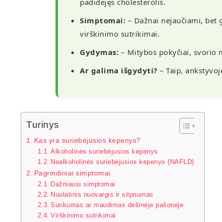
padidėjęs cholesterolis.
Simptomai:
– Dažnai nejaučiami, bet 
virškinimo sutrikimai.
Gydymas:
– Mitybos pokyčiai, svorio m
Ar galima išgydyti?
– Taip, ankstyvoje
Turinys
Kas yra suriebėjusios kepenys?
Alkoholinės suriebėjusios kepenys
Nealkoholinės suriebėjusios kepenys (NAFLD)
Pagrindiniai simptomai
Dažniausi simptomai
Nuolatinis nuovargis ir silpnumas
Sunkumas ar maudimas dešinėje pašonėje
Virškinimo sutrikimai