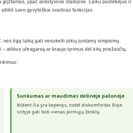
a grįžtamas, ypač ankstyvose stadijose. Laiku pastebėjus ir
 atlikti savo gyvybiškai svarbias funkcijas.
 nes ilgą laiką gali nesukelti jokių juntamų simptomų.
 atlikus ultragarsą ar kraujo tyrimus dėl kitų priežasčių.
trikimus:
Sunkumas ar maudimas dešinėje pašonėje
Būtent čia yra kepenys, todėl diskomfortas šioje
srityje gali būti vienas pirmųjų ženklų.