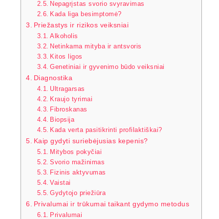
Nepagrįstas svorio svyravimas
Kada liga besimptomė?
Priežastys ir rizikos veiksniai
Alkoholis
Netinkama mityba ir antsvoris
Kitos ligos
Genetiniai ir gyvenimo būdo veiksniai
Diagnostika
Ultragarsas
Kraujo tyrimai
Fibroskanas
Biopsija
Kada verta pasitikrinti profilaktiškai?
Kaip gydyti suriebėjusias kepenis?
Mitybos pokyčiai
Svorio mažinimas
Fizinis aktyvumas
Vaistai
Gydytojo priežiūra
Privalumai ir trūkumai taikant gydymo metodus
Privalumai