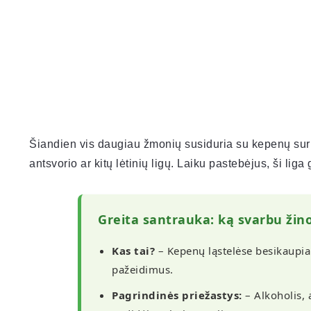
Šiandien vis daugiau žmonių susiduria su kepenų suri
antsvorio ar kitų lėtinių ligų. Laiku pastebėjus, ši lig
Greita santrauka: ką svarbu žino
Kas tai?
– Kepenų ląstelėse besikaupian
pažeidimus.
Pagrindinės priežastys:
– Alkoholis, 