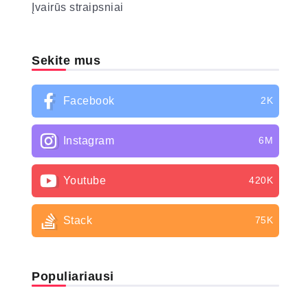
Įvairūs straipsniai
Sekite mus
Facebook
2K
Instagram
6M
Youtube
420K
Stack
75K
Populiariausi