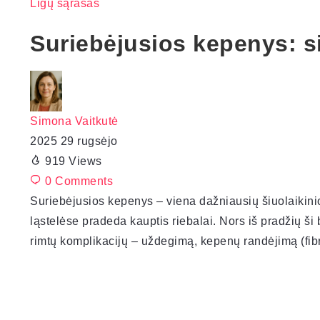
Ligų sąrašas
Suriebėjusios kepenys: s
Simona Vaitkutė
2025 29 rugsėjo
919
Views
0
Comments
Suriebėjusios kepenys – viena dažniausių šiuolaikini
ląstelėse pradeda kauptis riebalai. Nors iš pradžių ši b
rimtų komplikacijų – uždegimą, kepenų randėjimą (fibr