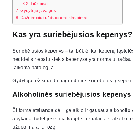
Trūkumai
Gydytojų įžvalgos
Dažniausiai užduodami klausimai
Kas yra suriebėjusios kepenys?
Suriebėjusios kepenys – tai būklė, kai kepenų ląstelės
nedidelis riebalų kiekis kepenyse yra normalu, tačiau
laikoma patologija.
Gydytojai išskiria du pagrindinius suriebėjusių kepenų
Alkoholinės suriebėjusios kepenys
Ši forma atsiranda dėl ilgalaikio ir gausaus alkoholio
apykaitą, todėl jose ima kauptis riebalai. Jei alkohol
uždegimą ar cirozę.