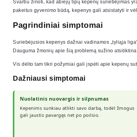
Svarbu žinoti, kad abiejų tipų kepenų suriebėjimas yr
pakeitus gyvenimo būdą, kepenys gali atsistatyti ir vėl
Pagrindiniai simptomai
Suriebėjusios kepenys dažnai vadinamos „tyliąja liga“,
Dauguma žmonių apie šią problemą sužino atsitiktinai –
Vis dėlto tam tikri požymiai gali įspėti apie kepenų su
Dažniausi simptomai
Nuolatinis nuovargis ir silpnumas
Kepenims sunkiau atlikti savo darbą, todėl žmogus
gali jaustis pavargęs net po poilsio.