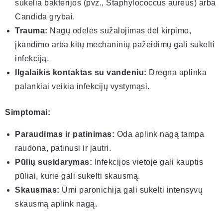
sukelia bakterijos (pvz., Staphylococcus aureus) arba
Candida grybai.
Trauma:
Nagų odelės sužalojimas dėl kirpimo,
įkandimo arba kitų mechaninių pažeidimų gali sukelti
infekciją.
Ilgalaikis kontaktas su vandeniu:
Drėgna aplinka
palankiai veikia infekcijų vystymąsi.
Simptomai:
Paraudimas ir patinimas:
Oda aplink nagą tampa
raudona, patinusi ir jautri.
Pūlių susidarymas:
Infekcijos vietoje gali kauptis
pūliai, kurie gali sukelti skausmą.
Skausmas:
Ūmi paronichija gali sukelti intensyvų
skausmą aplink nagą.