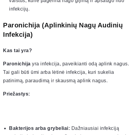
vaistus, kurie pagerina nago gijimą ir apsaugo nuo
infekcijų.
Paronichija (Aplinkinių Nagų Audinių
Infekcija)
Kas tai yra?
Paronichija
yra infekcija, paveikianti odą aplink nagus.
Tai gali būti ūmi arba lėtinė infekcija, kuri sukelia
patinimą, paraudimą ir skausmą aplink nagus.
Priežastys:
Bakterijos arba grybeliai:
Dažniausiai infekciją