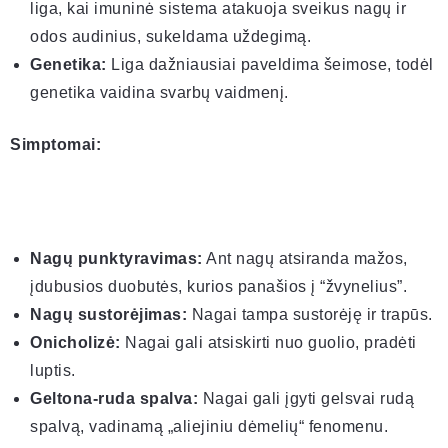
liga, kai imuninė sistema atakuoja sveikus nagų ir
odos audinius, sukeldama uždegimą.
Genetika:
Liga dažniausiai paveldima šeimose, todėl
genetika vaidina svarbų vaidmenį.
Simptomai:
Nagų punktyravimas:
Ant nagų atsiranda mažos,
įdubusios duobutės, kurios panašios į “žvynelius”.
Nagų sustorėjimas:
Nagai tampa sustorėję ir trapūs.
Onicholizė:
Nagai gali atsiskirti nuo guolio, pradėti
luptis.
Geltona-ruda spalva:
Nagai gali įgyti gelsvai rudą
spalvą, vadinamą „aliejiniu dėmelių“ fenomenu.