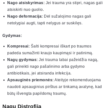
Nago atsiskyrimas:
Jei trauma yra stipri, nagas gali
atsiskirti nuo guolio.
Nago deformacija:
Dėl sužalojimo nagas gali
netolygiai augti, tapti nelygus ar suskilęs.
Gydymas:
Kompresai:
Šalti kompresai iškart po traumos
padeda sumažinti kraujo kaupimąsi ir patinimą.
Nagų gydymas:
Jei trauma labai pažeidžia nagą,
gali prireikti nago pašalinimo arba gydymo
antibiotikais, jei atsiranda infekcija.
Apsauginės priemonės:
Ateityje rekomenduojama
naudoti apsauginius pirštus ar tinkamą avalynę, kad
būtų išvengta papildomų traumų.
Nagų Distrofija