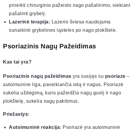
prireikti chirurginio pažeisto nago pašalinimo, siekiant
pašalinti grybelį.
Lazerinė terapija:
Lazerio šviesa naudojama
sunaikinti grybelines ląsteles po nago plokštele.
Psoriazinis Nagų Pažeidimas
Kas tai yra?
Psoriazinis nagų pažeidimas
yra susijęs su
psoriaze
–
autoimunine liga, paveikiančia odą ir nagus. Psoriazė
sukelia uždegimą, kuris pažeidžia nagų guolį ir nago
plokštelę, sukelia nagų pakitimus.
Priežastys:
Autoimuninė reakcija:
Psoriazė yra autoimuninė