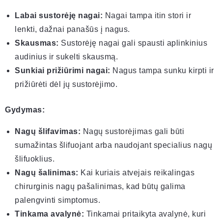
Labai sustorėję nagai:
Nagai tampa itin stori ir
lenkti, dažnai panašūs į nagus.
Skausmas:
Sustorėję nagai gali spausti aplinkinius
audinius ir sukelti skausmą.
Sunkiai prižiūrimi nagai:
Nagus tampa sunku kirpti ir
prižiūrėti dėl jų sustorėjimo.
Gydymas:
Nagų šlifavimas:
Nagų sustorėjimas gali būti
sumažintas šlifuojant arba naudojant specialius nagų
šlifuoklius.
Nagų šalinimas:
Kai kuriais atvejais reikalingas
chirurginis nagų pašalinimas, kad būtų galima
palengvinti simptomus.
Tinkama avalynė:
Tinkamai pritaikyta avalynė, kuri