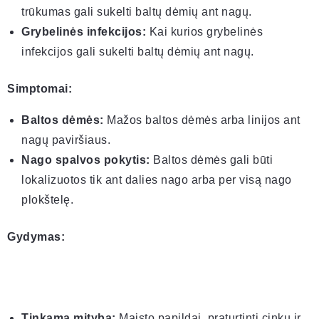
trūkumas gali sukelti baltų dėmių ant nagų.
Grybelinės infekcijos:
Kai kurios grybelinės
infekcijos gali sukelti baltų dėmių ant nagų.
Simptomai:
Baltos dėmės:
Mažos baltos dėmės arba linijos ant
nagų paviršiaus.
Nago spalvos pokytis:
Baltos dėmės gali būti
lokalizuotos tik ant dalies nago arba per visą nago
plokštelę.
Gydymas:
Tinkama mityba:
Maisto papildai, praturtinti cinku ir