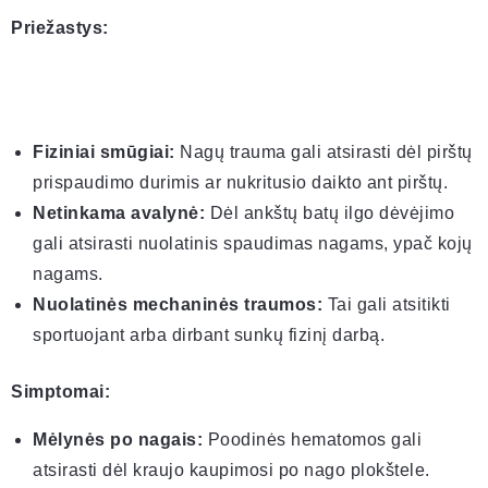
Priežastys:
Fiziniai smūgiai:
Nagų trauma gali atsirasti dėl pirštų
prispaudimo durimis ar nukritusio daikto ant pirštų.
Netinkama avalynė:
Dėl ankštų batų ilgo dėvėjimo
gali atsirasti nuolatinis spaudimas nagams, ypač kojų
nagams.
Nuolatinės mechaninės traumos:
Tai gali atsitikti
sportuojant arba dirbant sunkų fizinį darbą.
Simptomai:
Mėlynės po nagais:
Poodinės hematomos gali
atsirasti dėl kraujo kaupimosi po nago plokštele.