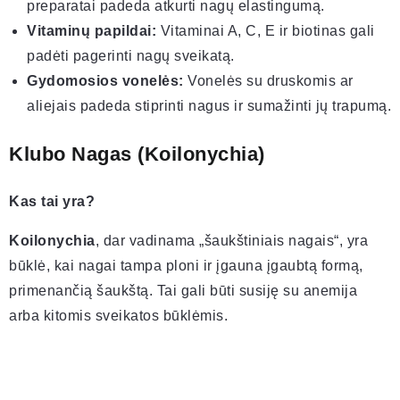
preparatai padeda atkurti nagų elastingumą.
Vitaminų papildai:
Vitaminai A, C, E ir biotinas gali
padėti pagerinti nagų sveikatą.
Gydomosios vonelės:
Vonelės su druskomis ar
aliejais padeda stiprinti nagus ir sumažinti jų trapumą.
Klubo Nagas (Koilonychia)
Kas tai yra?
Koilonychia
, dar vadinama „šaukštiniais nagais“, yra
būklė, kai nagai tampa ploni ir įgauna įgaubtą formą,
primenančią šaukštą. Tai gali būti susiję su anemija
arba kitomis sveikatos būklėmis.