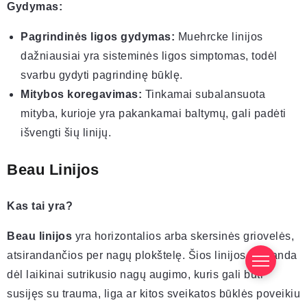
Gydymas:
Pagrindinės ligos gydymas:
Muehrcke linijos
dažniausiai yra sisteminės ligos simptomas, todėl
svarbu gydyti pagrindinę būklę.
Mitybos koregavimas:
Tinkamai subalansuota
mityba, kurioje yra pakankamai baltymų, gali padėti
išvengti šių linijų.
Beau Linijos
Kas tai yra?
Beau linijos
yra horizontalios arba skersinės griovelės,
atsirandančios per nagų plokštelę. Šios linijos atsiranda
dėl laikinai sutrikusio nagų augimo, kuris gali būti
susijęs su trauma, liga ar kitos sveikatos būklės poveikiu