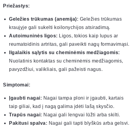
Priežastys:
Geležies trūkumas (anemija):
Geležies trūkumas
kraujyje gali sukelti koilonychijos atsiradimą.
Autoimuninės ligos:
Ligos, tokios kaip lupus ar
reumatoidinis artritas, gali paveikti nagų formavimąsi.
Ilgalaikis sąlytis su cheminėmis medžiagomis:
Nuolatinis kontaktas su cheminėmis medžiagomis,
pavyzdžiui, valikliais, gali pažeisti nagus.
Simptomai:
Įgaubti nagai:
Nagai tampa ploni ir įgaubti, kartais
taip giliai, kad į nagą galima įdėti lašą skysčio.
Trapūs nagai:
Nagai gali lengvai lūžti arba skilti.
Pakitusi spalva:
Nagai gali tapti blyškūs arba gelsvi.