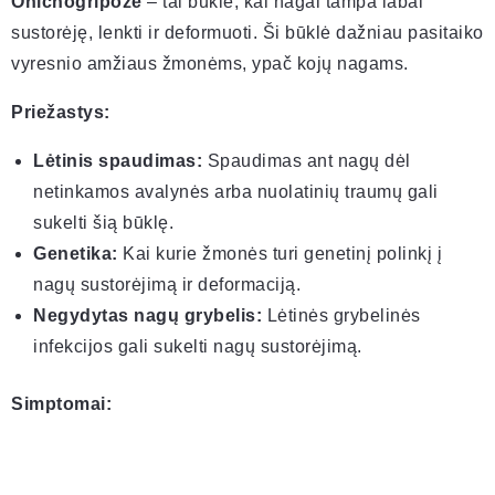
Onichogripozė
– tai būklė, kai nagai tampa labai
sustorėję, lenkti ir deformuoti. Ši būklė dažniau pasitaiko
vyresnio amžiaus žmonėms, ypač kojų nagams.
Priežastys:
Lėtinis spaudimas:
Spaudimas ant nagų dėl
netinkamos avalynės arba nuolatinių traumų gali
sukelti šią būklę.
Genetika:
Kai kurie žmonės turi genetinį polinkį į
nagų sustorėjimą ir deformaciją.
Negydytas nagų grybelis:
Lėtinės grybelinės
infekcijos gali sukelti nagų sustorėjimą.
Simptomai: