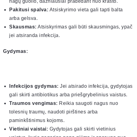
nagų guolio, dažniausiai pradedant nuo krašto.
Pakitusi spalva:
Atsiskyrimo vieta gali tapti balta
arba gelsva.
Skausmas:
Atsiskyrimas gali būti skausmingas, ypač
jei atsiranda infekcija.
Gydymas:
Infekcijos gydymas:
Jei atsirado infekcija, gydytojas
gali skirti antibiotikus arba priešgrybelinius vaistus.
Traumos vengimas:
Reikia saugoti nagus nuo
tolesnių traumų, naudoti pirštines arba
paminkštinimus kojoms.
Vietiniai vaistai:
Gydytojas gali skirti vietinius