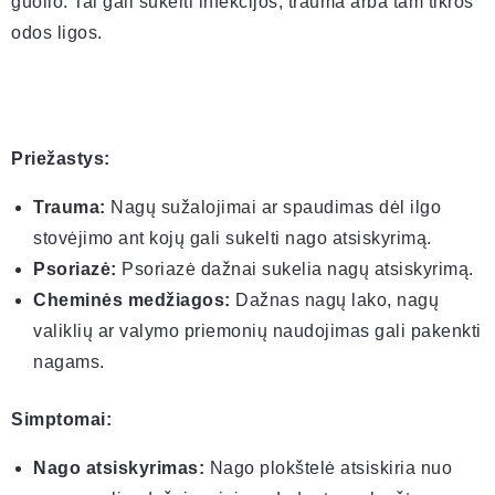
guolio. Tai gali sukelti infekcijos, trauma arba tam tikros
odos ligos.
Priežastys:
Trauma:
Nagų sužalojimai ar spaudimas dėl ilgo
stovėjimo ant kojų gali sukelti nago atsiskyrimą.
Psoriazė:
Psoriazė dažnai sukelia nagų atsiskyrimą.
Cheminės medžiagos:
Dažnas nagų lako, nagų
valiklių ar valymo priemonių naudojimas gali pakenkti
nagams.
Simptomai:
Nago atsiskyrimas:
Nago plokštelė atsiskiria nuo