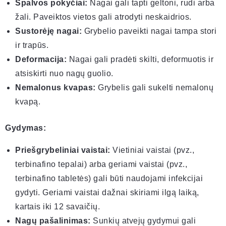
Spalvos pokyčiai:
Nagai gali tapti geltoni, rudi arba
žali. Paveiktos vietos gali atrodyti neskaidrios.
Sustorėję nagai:
Grybelio paveikti nagai tampa stori
ir trapūs.
Deformacija:
Nagai gali pradėti skilti, deformuotis ir
atsiskirti nuo nagų guolio.
Nemalonus kvapas:
Grybelis gali sukelti nemalonų
kvapą.
Gydymas:
Priešgrybeliniai vaistai:
Vietiniai vaistai (pvz.,
terbinafino tepalai) arba geriami vaistai (pvz.,
terbinafino tabletės) gali būti naudojami infekcijai
gydyti. Geriami vaistai dažnai skiriami ilgą laiką,
kartais iki 12 savaičių.
Nagų pašalinimas:
Sunkių atvejų gydymui gali