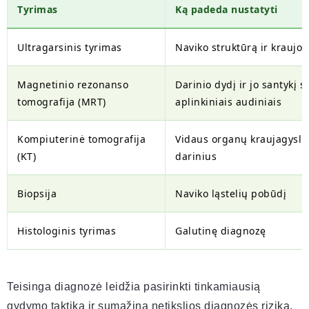
Tyrimas
Ką padeda nustatyti
Ultragarsinis tyrimas
Naviko struktūrą ir kraujot
Magnetinio rezonanso
Darinio dydį ir jo santykį s
tomografija (MRT)
aplinkiniais audiniais
Kompiuterinė tomografija
Vidaus organų kraujagysli
(KT)
darinius
Biopsija
Naviko ląstelių pobūdį
Histologinis tyrimas
Galutinę diagnozę
Teisinga diagnozė leidžia pasirinkti tinkamiausią
gydymo taktiką ir sumažina netikslios diagnozės riziką.