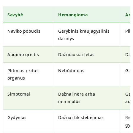
Savybė
Hemangioma
An
Naviko pobūdis
Gerybinis kraujagyslinis
Pik
darinys
Augimo greitis
Dažniausiai lėtas
Daž
Plitimas į kitus
Nebūdingas
Gal
organus
Simptomai
Dažnai nėra arba
Gal
minimalūs
au
Gydymas
Dažnai tik stebėjimas
Rei
gy