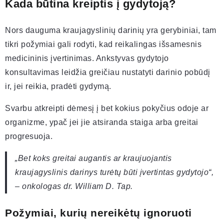
Kada būtina kreiptis į gydytoją?
Nors dauguma kraujagyslinių darinių yra gerybiniai, tam
tikri požymiai gali rodyti, kad reikalingas išsamesnis
medicininis įvertinimas. Ankstyvas gydytojo
konsultavimas leidžia greičiau nustatyti darinio pobūdį
ir, jei reikia, pradėti gydymą.
Svarbu atkreipti dėmesį į bet kokius pokyčius odoje ar
organizme, ypač jei jie atsiranda staiga arba greitai
progresuoja.
„Bet koks greitai augantis ar kraujuojantis
kraujagyslinis darinys turėtų būti įvertintas gydytojo“,
– onkologas dr. William D. Tap.
Požymiai, kurių nereikėtų ignoruoti