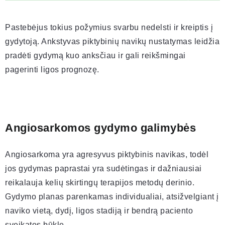
Pastebėjus tokius požymius svarbu nedelsti ir kreiptis į
gydytoją. Ankstyvas piktybinių navikų nustatymas leidžia
pradėti gydymą kuo anksčiau ir gali reikšmingai
pagerinti ligos prognozę.
Angiosarkomos gydymo galimybės
Angiosarkoma yra agresyvus piktybinis navikas, todėl
jos gydymas paprastai yra sudėtingas ir dažniausiai
reikalauja kelių skirtingų terapijos metodų derinio.
Gydymo planas parenkamas individualiai, atsižvelgiant į
naviko vietą, dydį, ligos stadiją ir bendrą paciento
sveikatos būklę.