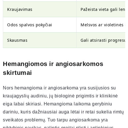
Kraujavimas
Pažeista vieta gali leng
Odos spalvos pokyčiai
Melsvos ar violetinės 
Skausmas
Gali atsirasti progresuo
Hemangiomos ir angiosarkomos
skirtumai
Nors hemangioma ir angiosarkoma yra susijusios su
kraujagyslių audiniu, jų biologinė prigimtis ir klinikinė
eiga labai skiriasi. Hemangioma laikoma gerybiniu
dariniu, kuris dažniausiai auga lėtai ir retai sukelia rimtų
sveikatos problemų. Tuo tarpu angiosarkoma yra
piktybinis navikas, galintis greitai plisti į aplinkinius