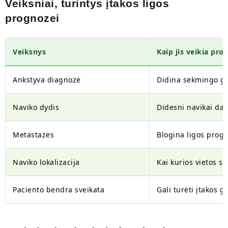
Veiksniai, turintys įtakos ligos
prognozei
Veiksnys
Kaip jis veikia pro
Ankstyva diagnozė
Didina sėkmingo g
Naviko dydis
Didesni navikai daž
Metastazės
Blogina ligos prog
Naviko lokalizacija
Kai kurios vietos 
Paciento bendra sveikata
Gali turėti įtakos 