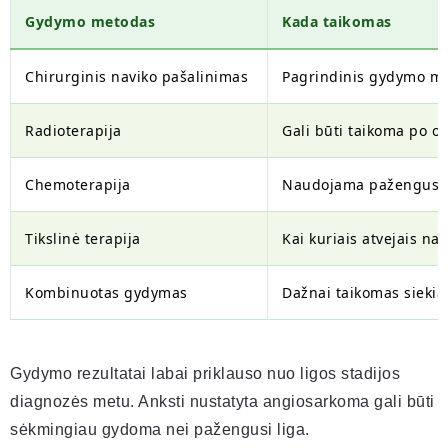
Gydymo metodas
Kada taikomas
Chirurginis naviko pašalinimas
Pagrindinis gydymo me
Radioterapija
Gali būti taikoma po op
Chemoterapija
Naudojama pažengusios
Tikslinė terapija
Kai kuriais atvejais na
Kombinuotas gydymas
Dažnai taikomas siekia
Gydymo rezultatai labai priklauso nuo ligos stadijos
diagnozės metu. Anksti nustatyta angiosarkoma gali būti
sėkmingiau gydoma nei pažengusi liga.