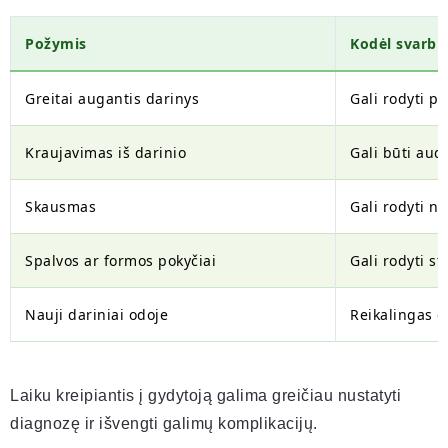
Požymis
Kodėl svarbu
Greitai augantis darinys
Gali rodyti pi
Kraujavimas iš darinio
Gali būti aud
Skausmas
Gali rodyti n
Spalvos ar formos pokyčiai
Gali rodyti s
Nauji dariniai odoje
Reikalingas d
Laiku kreipiantis į gydytoją galima greičiau nustatyti
diagnozę ir išvengti galimų komplikacijų.