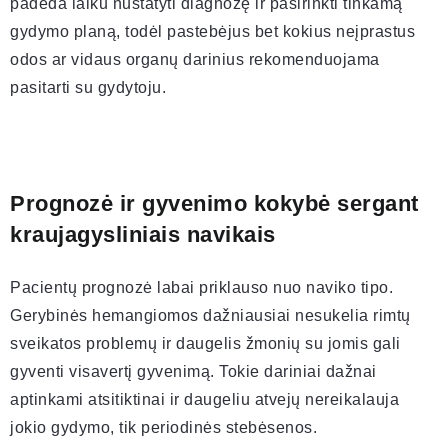
padeda laiku nustatyti diagnozę ir pasirinkti tinkamą
gydymo planą, todėl pastebėjus bet kokius neįprastus
odos ar vidaus organų darinius rekomenduojama
pasitarti su gydytoju.
Prognozė ir gyvenimo kokybė sergant
kraujagysliniais navikais
Pacientų prognozė labai priklauso nuo naviko tipo.
Gerybinės hemangiomos dažniausiai nesukelia rimtų
sveikatos problemų ir daugelis žmonių su jomis gali
gyventi visavertį gyvenimą. Tokie dariniai dažnai
aptinkami atsitiktinai ir daugeliu atvejų nereikalauja
jokio gydymo, tik periodinės stebėsenos.