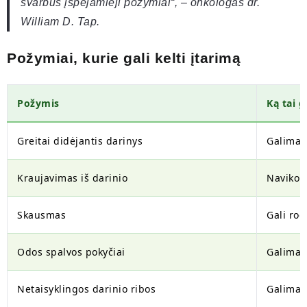
svarbūs įspėjamieji požymiai“, – onkologas dr.
William D. Tap.
Požymiai, kurie gali kelti įtarimą
Požymis
Ką tai g
Greitai didėjantis darinys
Galimas 
Kraujavimas iš darinio
Naviko 
Skausmas
Gali rod
Odos spalvos pokyčiai
Galimas
Netaisyklingos darinio ribos
Galimas 