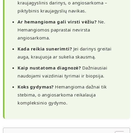
kraujagyslinis darinys, o angiosarkoma –
piktybinis kraujagyslių navikas.
Ar hemangioma gali virsti vėžiu?
Ne.
Hemangiomos paprastai nevirsta
angiosarkoma.
Kada reikia sunerimti?
Jei darinys greitai
auga, kraujuoja ar sukelia skausmą.
Kaip nustatoma diagnozė?
Dažniausiai
naudojami vaizdiniai tyrimai ir biopsija.
Koks gydymas?
Hemangioma dažnai tik
stebima, o angiosarkoma reikalauja
kompleksinio gydymo.