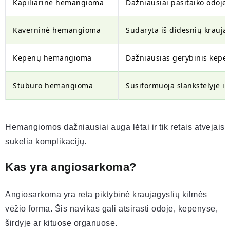
Kapiliarinė hemangioma
Dažniausiai pasitaiko odoje,
Kaverninė hemangioma
Sudaryta iš didesnių krauja
Kepenų hemangioma
Dažniausias gerybinis kepe
Stuburo hemangioma
Susiformuoja slankstelyje i
Hemangiomos dažniausiai auga lėtai ir tik retais atvejais
sukelia komplikacijų.
Kas yra angiosarkoma?
Angiosarkoma yra reta piktybinė kraujagyslių kilmės
vėžio forma. Šis navikas gali atsirasti odoje, kepenyse,
širdyje ar kituose organuose.