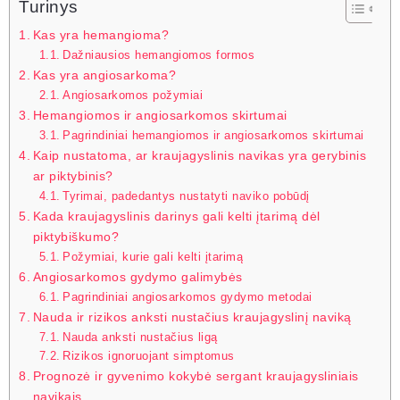
Turinys
Kas yra hemangioma?
Dažniausios hemangiomos formos
Kas yra angiosarkoma?
Angiosarkomos požymiai
Hemangiomos ir angiosarkomos skirtumai
Pagrindiniai hemangiomos ir angiosarkomos skirtumai
Kaip nustatoma, ar kraujagyslinis navikas yra gerybinis
ar piktybinis?
Tyrimai, padedantys nustatyti naviko pobūdį
Kada kraujagyslinis darinys gali kelti įtarimą dėl
piktybiškumo?
Požymiai, kurie gali kelti įtarimą
Angiosarkomos gydymo galimybės
Pagrindiniai angiosarkomos gydymo metodai
Nauda ir rizikos anksti nustačius kraujagyslinį naviką
Nauda anksti nustačius ligą
Rizikos ignoruojant simptomus
Prognozė ir gyvenimo kokybė sergant kraujagysliniais
navikais