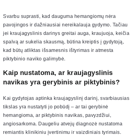
Svarbu suprasti, kad dauguma hemangiomų nėra
pavojingos ir dažniausiai nereikalauja gydymo. Tačiau
jei kraujagyslinis darinys greitai auga, kraujuoja, keičia
spalvą ar sukelia skausmą, būtina kreiptis į gydytoją,
kad būtų atliktas išsamesnis ištyrimas ir atmesta
piktybinio naviko galimybė.
Kaip nustatoma, ar kraujagyslinis
navikas yra gerybinis ar piktybinis?
Kai gydytojas aptinka kraujagyslinį darinį, svarbiausias
tikslas yra nustatyti jo pobūdį – ar tai gerybinė
hemangioma, ar piktybinis navikas, pavyzdžiui,
angiosarkoma. Daugeliu atvejų diagnozė nustatoma
remiantis klinikiniu įvertinimu ir vaizdiniais tyrimais.