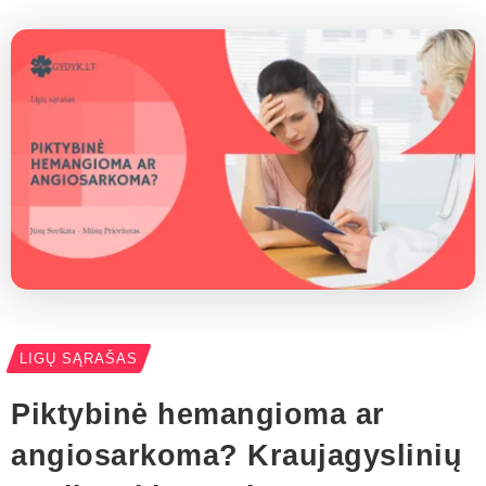
LIGŲ SĄRAŠAS
Piktybinė hemangioma ar
angiosarkoma? Kraujagyslinių