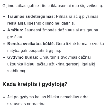
Gijimo laikas gali skirtis priklausomai nuo šių veiksnių:
Traumos sudėtingumas:
Pilnas raiščių plyšimas
reikalauja ilgesnio gijimo nei dalinis.
Amžius:
Jaunesni žmonės dažniausiai atsigauna
greičiau.
Bendra sveikatos būklė:
Gera fizinė forma ir sveika
mityba gali paspartinti gijimą.
Gydymo būdas:
Chirurginis gydymas dažnai
užtrunka ilgiau, tačiau užtikrina geresnį ilgalaikį
stabilumą.
Kada kreiptis į gydytoją?
Jei po gydymo kelias išlieka nestabilus arba
skausmas nepraeina.