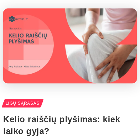
LIGŲ SĄRAŠAS
Kelio raiščių plyšimas: kiek
laiko gyja?