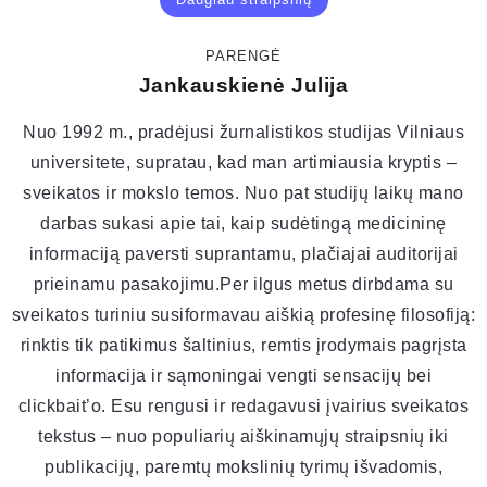
PARENGĖ
Jankauskienė Julija
Nuo 1992 m., pradėjusi žurnalistikos studijas Vilniaus
universitete, supratau, kad man artimiausia kryptis –
sveikatos ir mokslo temos. Nuo pat studijų laikų mano
darbas sukasi apie tai, kaip sudėtingą medicininę
informaciją paversti suprantamu, plačiajai auditorijai
prieinamu pasakojimu.Per ilgus metus dirbdama su
sveikatos turiniu susiformavau aiškią profesinę filosofiją:
rinktis tik patikimus šaltinius, remtis įrodymais pagrįsta
informacija ir sąmoningai vengti sensacijų bei
clickbait’o. Esu rengusi ir redagavusi įvairius sveikatos
tekstus – nuo populiarių aiškinamųjų straipsnių iki
publikacijų, paremtų mokslinių tyrimų išvadomis,