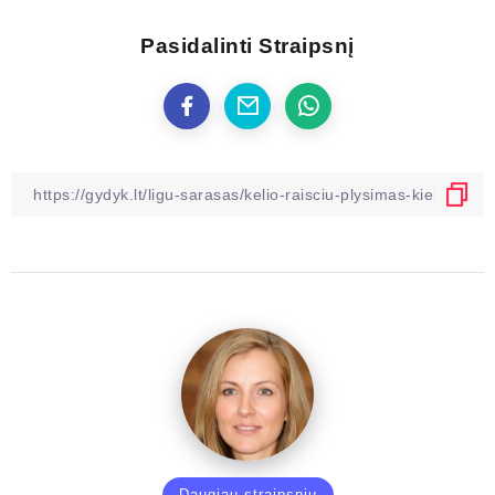
Pasidalinti Straipsnį
Daugiau straipsnių