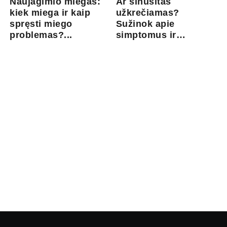
Naujagimio miegas:
Ar sinusitas
kiek miega ir kaip
užkrečiamas?
spręsti miego
Sužinok apie
problemas?...
simptomus ir
gydymo gal...