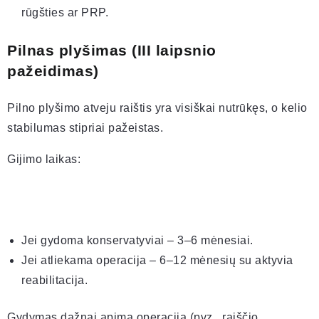
rūgšties ar PRP.
Pilnas plyšimas (III laipsnio
pažeidimas)
Pilno plyšimo atveju raištis yra visiškai nutrūkęs, o kelio
stabilumas stipriai pažeistas.
Gijimo laikas:
Jei gydoma konservatyviai – 3–6 mėnesiai.
Jei atliekama operacija – 6–12 mėnesių su aktyvia
reabilitacija.
Gydymas dažnai apima operaciją (pvz., raiščio