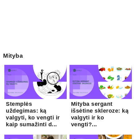
Mityba
Stemplės
Mityba sergant
uždegimas: ką
išsėtine skleroze: ką
valgyti, ko vengti ir
valgyti ir ko
kaip sumažinti d...
vengti?...