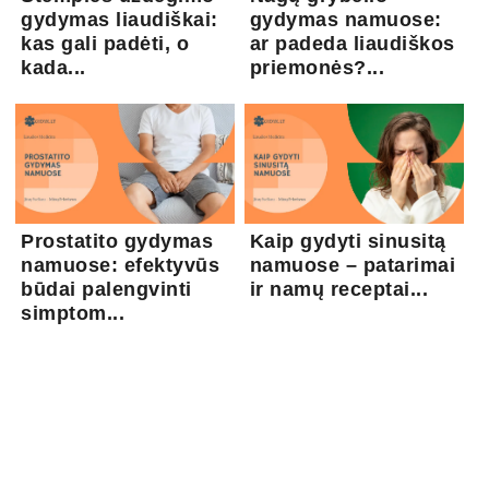
gydymas liaudiškai:
gydymas namuose:
kas gali padėti, o
ar padeda liaudiškos
kada...
priemonės?...
Prostatito gydymas
Kaip gydyti sinusitą
namuose: efektyvūs
namuose – patarimai
būdai palengvinti
ir namų receptai...
simptom...