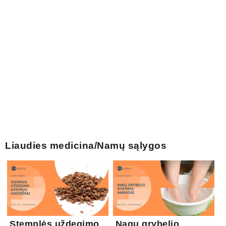
Liaudies medicina/Namų sąlygos
Stemplės uždegimo
Nagų grybelio