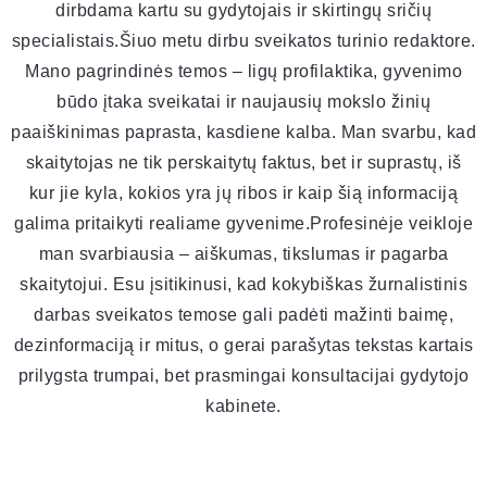
dirbdama kartu su gydytojais ir skirtingų sričių
specialistais.Šiuo metu dirbu sveikatos turinio redaktore.
Mano pagrindinės temos – ligų profilaktika, gyvenimo
būdo įtaka sveikatai ir naujausių mokslo žinių
paaiškinimas paprasta, kasdiene kalba. Man svarbu, kad
skaitytojas ne tik perskaitytų faktus, bet ir suprastų, iš
kur jie kyla, kokios yra jų ribos ir kaip šią informaciją
galima pritaikyti realiame gyvenime.Profesinėje veikloje
man svarbiausia – aiškumas, tikslumas ir pagarba
skaitytojui. Esu įsitikinusi, kad kokybiškas žurnalistinis
darbas sveikatos temose gali padėti mažinti baimę,
dezinformaciją ir mitus, o gerai parašytas tekstas kartais
prilygsta trumpai, bet prasmingai konsultacijai gydytojo
kabinete.