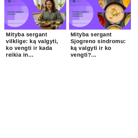
Mityba sergant
Mityba sergant
vilklige: ką valgyti,
Sjogreno sindromu:
ko vengti ir kada
ką valgyti ir ko
reikia in...
vengti?...