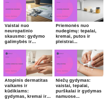
Vaistai nuo
Priemonės nuo
neuropatinio
nudegimų: tepalai,
skausmo: gydymo
kremai, putos ir
galimybės ir
pleistrai...
kapsaicina...
Atopinis dermatitas
Niežų gydymas:
vaikams ir
vaistai, tepalai,
kūdikiams:
purškalai ir gydymas
gydymas, kremai ir
namuose...
pri...