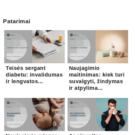
Patarimai
Teisės sergant
Naujagimio
diabetu: invalidumas
maitinimas: kiek turi
ir lengvatos...
suvalgyti, žindymas
ir atpylima...