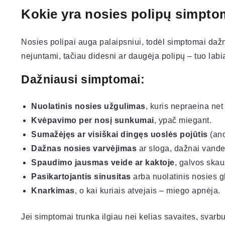
Kokie yra nosies polipų simpto
Nosies polipai auga palaipsniui, todėl simptomai dažnai
nejuntami, tačiau didesni ar daugėja polipų – tuo lab
Dažniausi simptomai:
Nuolatinis nosies užgulimas
, kuris nepraeina net
Kvėpavimo per nosį sunkumai
, ypač miegant.
Sumažėjęs ar visiškai dingęs uoslės pojūtis
(ano
Dažnas nosies varvėjimas
ar sloga, dažnai vande
Spaudimo jausmas veide ar kaktoje
, galvos ska
Pasikartojantis sinusitas
arba nuolatinis nosies 
Knarkimas
, o kai kuriais atvejais – miego apnėja.
Jei simptomai trunka ilgiau nei kelias savaites, svarbu