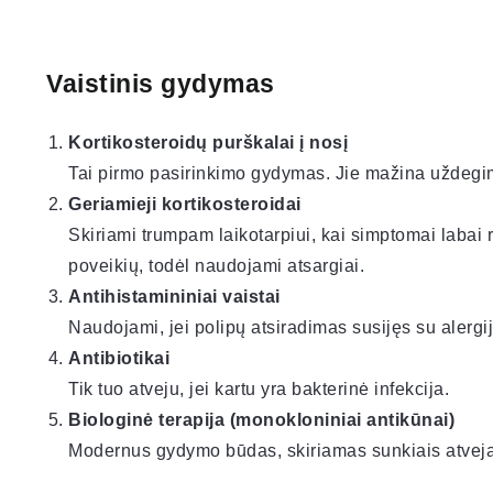
Vaistinis gydymas
Kortikosteroidų purškalai į nosį
Tai pirmo pasirinkimo gydymas. Jie mažina uždegimą
Geriamieji kortikosteroidai
Skiriami trumpam laikotarpiui, kai simptomai labai 
poveikių, todėl naudojami atsargiai.
Antihistamininiai vaistai
Naudojami, jei polipų atsiradimas susijęs su alergij
Antibiotikai
Tik tuo atveju, jei kartu yra bakterinė infekcija.
Biologinė terapija (monokloniniai antikūnai)
Modernus gydymo būdas, skiriamas sunkiais atvejais