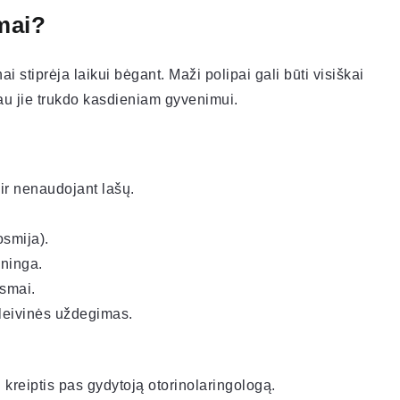
mai?
 stiprėja laikui bėgant. Maži polipai gali būti visiškai
iau jie trukdo kasdieniam gyvenimui.
 ir nenaudojant lašų.
smija).
ninga.
usmai.
gleivinės uždegimas.
 kreiptis pas gydytoją otorinolaringologą.