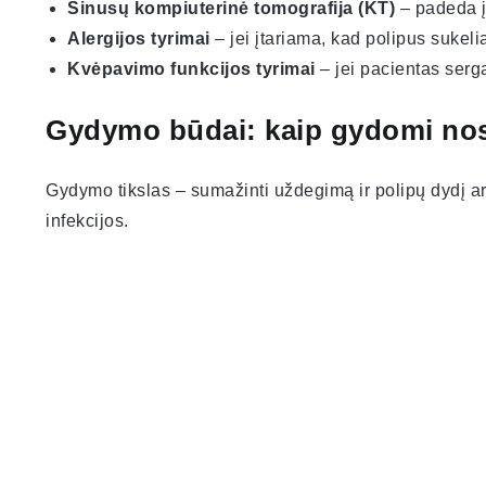
Sinusų kompiuterinė tomografija (KT)
– padeda įv
Alergijos tyrimai
– jei įtariama, kad polipus sukel
Kvėpavimo funkcijos tyrimai
– jei pacientas serg
Gydymo būdai: kaip gydomi nos
Gydymo tikslas – sumažinti uždegimą ir polipų dydį arba
infekcijos.