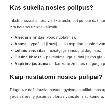
Kas sukelia nosies polipus?
Tiksli priežastis nėra visiškai aiški, bet polipai dažni
Yra keletas rizikos veiksnių:
Alerginis rinitas
(ypač nuolatinis).
Astma
– ypač jei ji susijusi su aspirino netoleravim
Lėtinis sinusitas
– užsitęsęs sinusų uždegimas.
Cistinė fibrozė
– paveldima liga, turinti įtakos glei
Aspirino jautrumas
– kai kurie žmonės reaguoja p
Kaip nustatomi nosies polipai?
Diagnozę dažniausiai nustato gydytojas atlikdamas ap
į nosies ertmę įkišamas plonas vamzdelis su kamera. Je