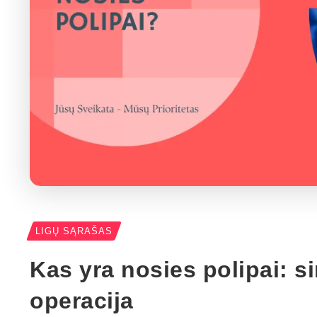
LIGŲ SĄRAŠAS
Kas yra nosies polipai: s
operacija