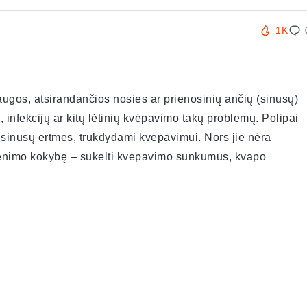
1K
augos, atsirandančios nosies ar prienosinių ančių (sinusų)
ų, infekcijų ar kitų lėtinių kvėpavimo takų problemų. Polipai
į sinusų ertmes, trukdydami kvėpavimui. Nors jie nėra
yvenimo kokybę – sukelti kvėpavimo sunkumus, kvapo