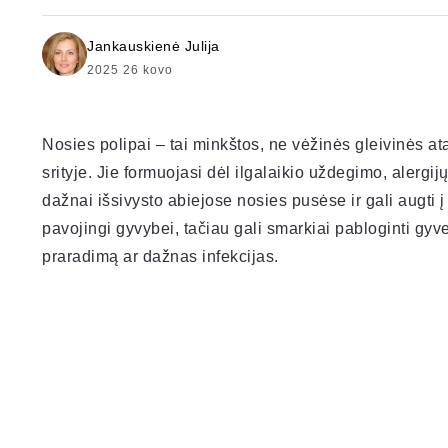
Jankauskienė Julija
2025 26 kovo
Nosies polipai – tai minkštos, ne vėžinės gleivinės at
srityje. Jie formuojasi dėl ilgalaikio uždegimo, alergij
dažnai išsivysto abiejose nosies pusėse ir gali augti 
pavojingi gyvybei, tačiau gali smarkiai pabloginti g
praradimą ar dažnas infekcijas.