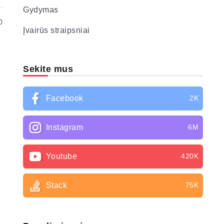
Gydymas
0
Įvairūs straipsniai
Sekite mus
Facebook
2K
Instagram
6M
Youtube
420K
Stack
75K