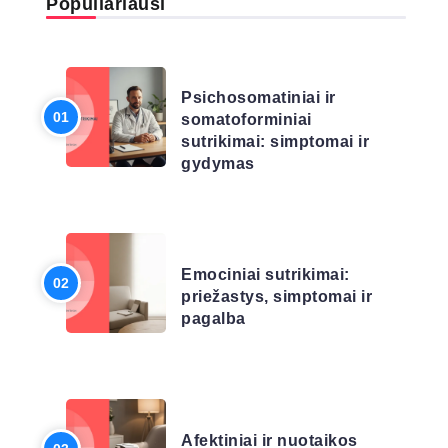
Populiariausi
LIGŲ SĄRAŠAS
Psichosomatiniai ir
somatoforminiai
sutrikimai: simptomai ir
gydymas
LIGŲ SĄRAŠAS
Emociniai sutrikimai:
priežastys, simptomai ir
pagalba
LIGŲ SĄRAŠAS
Afektiniai ir nuotaikos