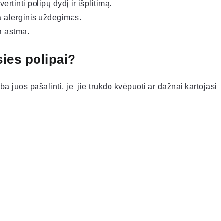
ertinti polipų dydį ir išplitimą.
ia alerginis uždegimas.
a astma.
ies polipai?
 juos pašalinti, jei jie trukdo kvėpuoti ar dažnai kartojasi