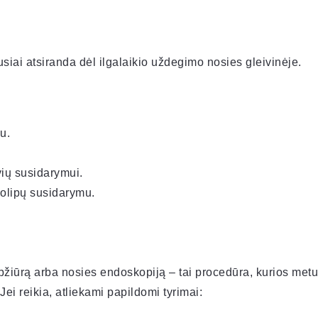
ausiai atsiranda dėl ilgalaikio uždegimo nosies gleivinėje.
u.
vių susidarymui.
olipų susidarymu.
žiūrą arba nosies endoskopiją – tai procedūra, kurios metu
i reikia, atliekami papildomi tyrimai: