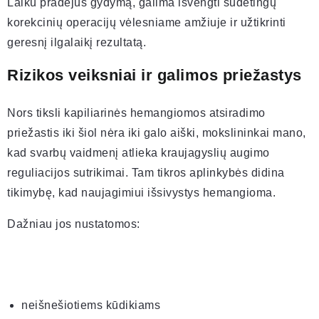
Laiku pradėjus gydymą, galima išvengti sudėtingų
korekcinių operacijų vėlesniame amžiuje ir užtikrinti
geresnį ilgalaikį rezultatą.
Rizikos veiksniai ir galimos priežastys
Nors tiksli kapiliarinės hemangiomos atsiradimo
priežastis iki šiol nėra iki galo aiški, mokslininkai mano,
kad svarbų vaidmenį atlieka kraujagyslių augimo
reguliacijos sutrikimai. Tam tikros aplinkybės didina
tikimybę, kad naujagimiui išsivystys hemangioma.
Dažniau jos nustatomos:
neišnešiotiems kūdikiams