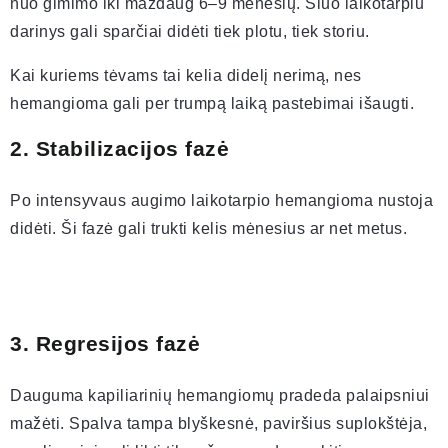
nuo gimimo iki maždaug 6–9 mėnesių. Šiuo laikotarpiu
darinys gali sparčiai didėti tiek plotu, tiek storiu.
Kai kuriems tėvams tai kelia didelį nerimą, nes
hemangioma gali per trumpą laiką pastebimai išaugti.
2. Stabilizacijos fazė
Po intensyvaus augimo laikotarpio hemangioma nustoja
didėti. Ši fazė gali trukti kelis mėnesius ar net metus.
3. Regresijos fazė
Dauguma kapiliarinių hemangiomų pradeda palaipsniui
mažėti. Spalva tampa blyškesnė, paviršius suplokštėja,