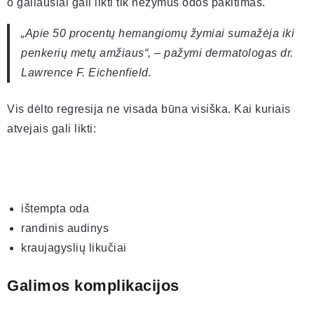
o galiausiai gali likti tik nežymus odos pakitimas.
„Apie 50 procentų hemangiomų žymiai sumažėja iki
penkerių metų amžiaus“, – pažymi dermatologas dr.
Lawrence F. Eichenfield.
Vis dėlto regresija ne visada būna visiška. Kai kuriais
atvejais gali likti:
ištempta oda
randinis audinys
kraujagyslių likučiai
Galimos komplikacijos