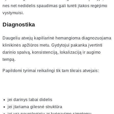
nes net nedidelis spaudimas gali turėti įtakos regėjimo
vystymuisi.
Diagnostika
Daugeliu atvejų kapiliarinė hemangioma diagnozuojama
klinikinės apžiūros metu. Gydytojui pakanka įvertinti
darinio spalvą, konsistenciją, lokalizaciją ir augimo
tempą.
Papildomi tyrimai reikalingi tik tam tikrais atvejais:
jei darinys labai didelis
jei įtariama gilesnė struktūra
jei yra neurologinių ar kvėpavimo simptomų