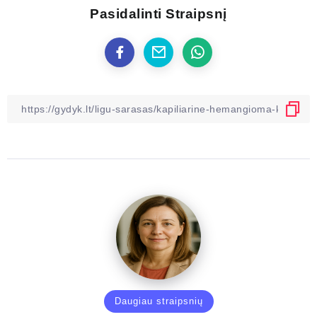
Pasidalinti Straipsnį
Daugiau straipsnių