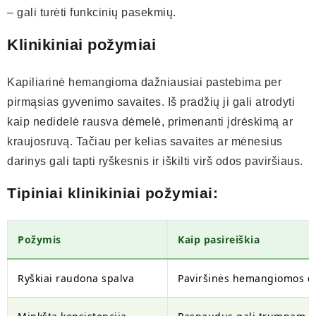
– gali turėti funkcinių pasekmių.
Klinikiniai požymiai
Kapiliarinė hemangioma dažniausiai pastebima per
pirmąsias gyvenimo savaites. Iš pradžių ji gali atrodyti
kaip nedidelė rausva dėmelė, primenanti įdrėskimą ar
kraujosruvą. Tačiau per kelias savaites ar mėnesius
darinys gali tapti ryškesnis ir iškilti virš odos paviršiaus.
Tipiniai klinikiniai požymiai:
Požymis
Kaip pasireiškia
Ryškiai raudona spalva
Paviršinės hemangiomos d