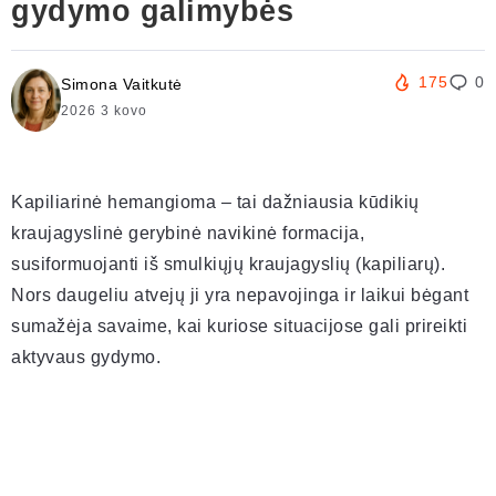
gydymo galimybės
175
0
Simona Vaitkutė
2026 3 kovo
Kapiliarinė hemangioma – tai dažniausia kūdikių
kraujagyslinė gerybinė navikinė formacija,
susiformuojanti iš smulkiųjų kraujagyslių (kapiliarų).
Nors daugeliu atvejų ji yra nepavojinga ir laikui bėgant
sumažėja savaime, kai kuriose situacijose gali prireikti
aktyvaus gydymo.