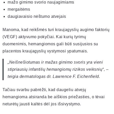
mažo gimimo svorio naujagimiams
mergaitėms
daugiavaisio nėštumo atvejais
Manoma, kad reikšmės turi kraujagyslių augimo faktorių
(VEGF) aktyvumo pokyčiai. Kai kurių tyrimų
duomenimis, hemangiomos gali būti susijusios su
placentos kraujagyslių vystymosi ypatumais.
„Neišnešiotumas ir mažas gimimo svoris yra vieni
stipriausių infantilių hemangiomų rizikos veiksnių“, –
teigia dermatologas dr. Lawrence F. Eichenfield.
Tačiau svarbu pabrėžti, kad daugeliu atvejų
hemangioma atsiranda be aiškios priežasties, o tėvai
neturėtų jausti kaltės dėl jos išsivystymo.