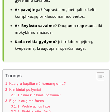
gyvenimo savaites.
Ar pavojinga?
Paprastai ne, bet gali sukelti
komplikacijų priklausomai nuo vietos.
Ar išnyksta savaime?
Dauguma regresuoja iki
mokyklinio amžiaus.
Kada reikia gydymo?
Jei trikdo regėjimą,
kvėpavimą, kraujuoja ar sparčiai auga.
Turinys
Kas yra kapiliarinė hemangioma?
Klinikiniai požymiai
Tipiniai klinikiniai požymiai:
Eiga ir augimo fazės
1. Proliferacijos fazė
2. Stabilizacijos fazė