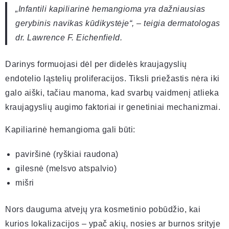
„Infantili kapiliarinė hemangioma yra dažniausias
gerybinis navikas kūdikystėje“, – teigia dermatologas
dr. Lawrence F. Eichenfield.
Darinys formuojasi dėl per didelės kraujagyslių
endotelio ląstelių proliferacijos. Tiksli priežastis nėra iki
galo aiški, tačiau manoma, kad svarbų vaidmenį atlieka
kraujagyslių augimo faktoriai ir genetiniai mechanizmai.
Kapiliarinė hemangioma gali būti:
paviršinė (ryškiai raudona)
gilesnė (melsvo atspalvio)
mišri
Nors dauguma atvejų yra kosmetinio pobūdžio, kai
kurios lokalizacijos – ypač akių, nosies ar burnos srityje