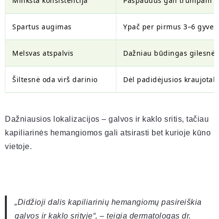
Minkšta konsistencija
Paspaudus gali trumpam iš
Spartus augimas
Ypač per pirmus 3–6 gyve
Melsvas atspalvis
Dažniau būdingas gilesnė
Šiltesnė oda virš darinio
Dėl padidėjusios kraujotak
Dažniausios lokalizacijos – galvos ir kaklo sritis, tačiau
kapiliarinės hemangiomos gali atsirasti bet kurioje kūno
vietoje.
„Didžioji dalis kapiliarinių hemangiomų pasireiškia
galvos ir kaklo srityje“, – teigia dermatologas dr.