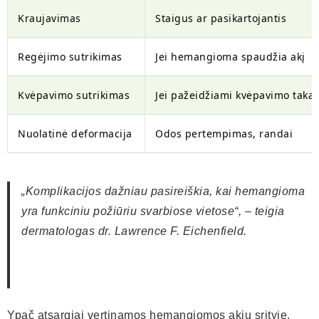
Kraujavimas
Staigus ar pasikartojantis
Regėjimo sutrikimas
Jei hemangioma spaudžia akį
Kvėpavimo sutrikimas
Jei pažeidžiami kvėpavimo takai
Nuolatinė deformacija
Odos pertempimas, randai
„Komplikacijos dažniau pasireiškia, kai hemangioma
yra funkciniu požiūriu svarbiose vietose“, – teigia
dermatologas dr. Lawrence F. Eichenfield.
Ypač atsargiai vertinamos hemangiomos akių srityje,