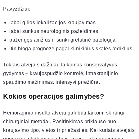
Pavyzdžiui:
labai gilios lokalizacijos kraujavimas
labai sunkus neurologinis pažeidimas
pažengęs amžius ir sunki gretutinė patologija
itin bloga prognozė pagal klinikinius skalės rodiklius
Tokiais atvejais dažniau taikomas konservatyvus
gydymas – kraujospūdžio kontrolė, intrakranijinio
spaudimo mažinimas, intensyvi priežiūra.
Kokios operacijos galimybės?
Hemoraginio insulto atveju gali būti taikomi skirtingi
chirurginiai metodai. Pasirinkimas priklauso nuo
kraujavimo tipo, vietos ir priežasties. Kai kuriais atvejais
operacija atliekama skubiai, kitais – planuojama po