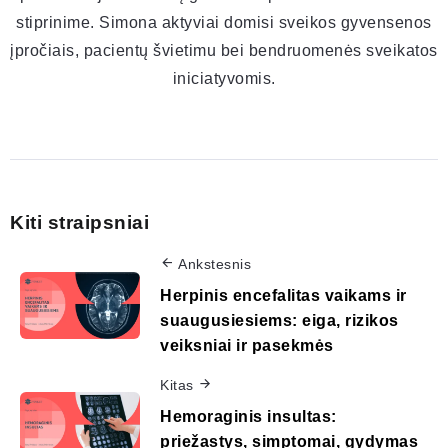
stiprinime. Simona aktyviai domisi sveikos gyvensenos
įpročiais, pacientų švietimu bei bendruomenės sveikatos
iniciatyvomis.
Kiti straipsniai
Ankstesnis
Herpinis encefalitas vaikams ir
suaugusiesiems: eiga, rizikos
veiksniai ir pasekmės
Kitas
Hemoraginis insultas:
priežastys, simptomai, gydymas