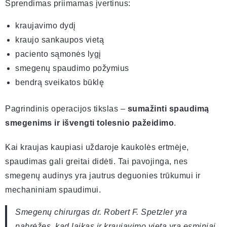
Sprendimas priimamas įvertinus:
kraujavimo dydį
kraujo sankaupos vietą
paciento sąmonės lygį
smegenų spaudimo požymius
bendrą sveikatos būklę
Pagrindinis operacijos tikslas –
sumažinti spaudimą
smegenims ir išvengti tolesnio pažeidimo
.
Kai kraujas kaupiasi uždaroje kaukolės ertmėje,
spaudimas gali greitai didėti. Tai pavojinga, nes
smegenų audinys yra jautrus deguonies trūkumui ir
mechaniniam spaudimui.
Smegenų chirurgas dr. Robert F. Spetzler yra
pabrėžęs, kad laikas ir kraujavimo vieta yra esminiai