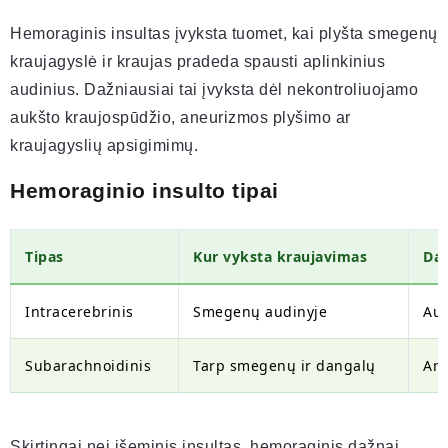
Hemoraginis insultas įvyksta tuomet, kai plyšta smegenų
kraujagyslė ir kraujas pradeda spausti aplinkinius
audinius. Dažniausiai tai įvyksta dėl nekontroliuojamo
aukšto kraujospūdžio, aneurizmos plyšimo ar
kraujagyslių apsigimimų.
Hemoraginio insulto tipai
Tipas
Kur vyksta kraujavimas
Daž
Intracerebrinis
Smegenų audinyje
Auk
Subarachnoidinis
Tarp smegenų ir dangalų
Ane
Skirtingai nei išeminis insultas, hemoraginis dažnai