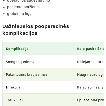
operacijos sudėtingumo
paciento amžiaus
gretutinių ligų
Dažniausios pooperacinės
komplikacijos
Komplikacija
Kaip pasireiškia
Smegenų edema
Didėjantis intra
Pakartotinis kraujavimas
Nauji neurologin
Infekcija
Karščiavimas, ž
Traukuliai
Epilepsiniai prie