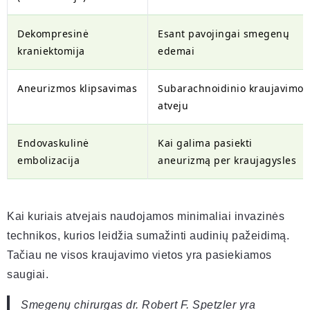
Dekompresinė
Esant pavojingai smegenų
kraniektomija
edemai
Aneurizmos klipsavimas
Subarachnoidinio kraujavimo
atveju
Endovaskulinė
Kai galima pasiekti
embolizacija
aneurizmą per kraujagysles
Kai kuriais atvejais naudojamos minimaliai invazinės
technikos, kurios leidžia sumažinti audinių pažeidimą.
Tačiau ne visos kraujavimo vietos yra pasiekiamos
saugiai.
Smegenų chirurgas dr. Robert F. Spetzler yra