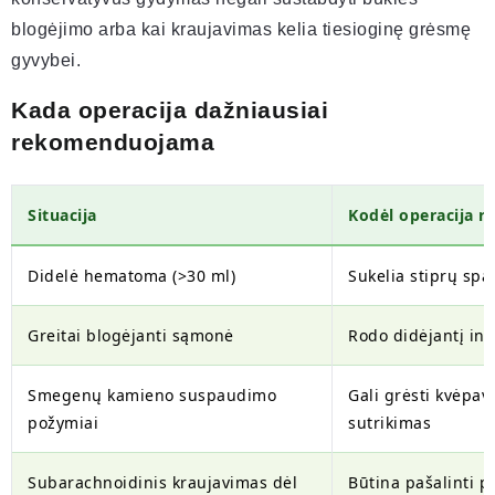
blogėjimo arba kai kraujavimas kelia tiesioginę grėsmę
gyvybei.
Kada operacija dažniausiai
rekomenduojama
Situacija
Kodėl operacija re
Didelė hematoma (>30 ml)
Sukelia stiprų s
Greitai blogėjanti sąmonė
Rodo didėjantį int
Smegenų kamieno suspaudimo
Gali grėsti kvėpavi
požymiai
sutrikimas
Subarachnoidinis kraujavimas dėl
Būtina pašalinti p