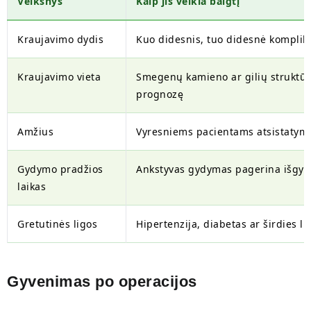
Veiksnys
Kaip jis veikia baigtį
Kraujavimo dydis
Kuo didesnis, tuo didesnė komplika
Kraujavimo vieta
Smegenų kamieno ar gilių struktūr
prognozę
Amžius
Vyresniems pacientams atsistatyma
Gydymo pradžios
Ankstyvas gydymas pagerina išg
laikas
Gretutinės ligos
Hipertenzija, diabetas ar širdies l
Gyvenimas po operacijos