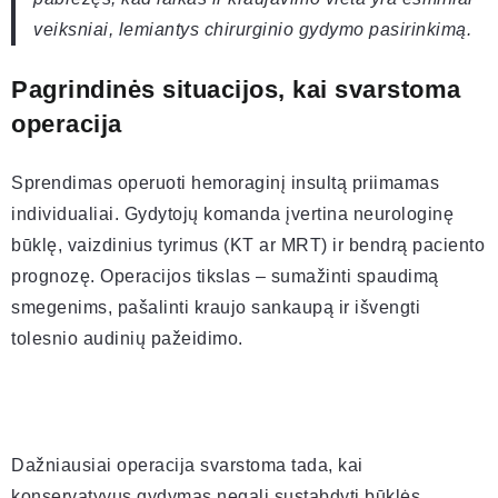
veiksniai, lemiantys chirurginio gydymo pasirinkimą.
Pagrindinės situacijos, kai svarstoma
operacija
Sprendimas operuoti hemoraginį insultą priimamas
individualiai. Gydytojų komanda įvertina neurologinę
būklę, vaizdinius tyrimus (KT ar MRT) ir bendrą paciento
prognozę. Operacijos tikslas – sumažinti spaudimą
smegenims, pašalinti kraujo sankaupą ir išvengti
tolesnio audinių pažeidimo.
Dažniausiai operacija svarstoma tada, kai
konservatyvus gydymas negali sustabdyti būklės