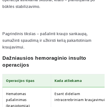
būklės stabilizavimo.
Pagrindinis tikslas – pašalinti kraujo sankaupą,
sumažinti spaudimą ir užkirsti kelią pakartotiniam
kraujavimui.
Dažniausios hemoraginio insulto
operacijos
Operacijos tipas
Kada atliekama
Hematomas
Esant dideliam
pašalinimas
intracerebriniam kraujavimui
(kraniotomija)