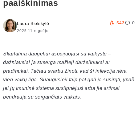
paaiškinimas
543
0
Laura Bielskytė
2025 11 rugsėjo
Skarlatina daugeliui asocijuojasi su vaikyste –
dažniausiai ja suserga mažieji darželinukai ar
pradinukai. Tačiau svarbu žinoti, kad ši infekcija nėra
vien vaikų liga. Suaugusieji taip pat gali ja susirgti, ypač
jei jų imuninė sistema susilpnėjusi arba jie artimai
bendrauja su sergančiais vaikais.