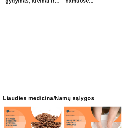
gydymas, kremai ir
namuose...
pri...
Liaudies medicina/Namų sąlygos