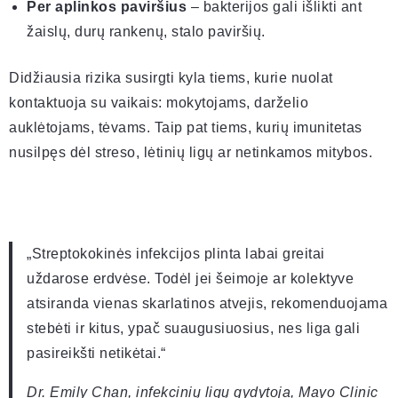
Per aplinkos paviršius
– bakterijos gali išlikti ant
žaislų, durų rankenų, stalo paviršių.
Didžiausia rizika susirgti kyla tiems, kurie nuolat
kontaktuoja su vaikais: mokytojams, darželio
auklėtojams, tėvams. Taip pat tiems, kurių imunitetas
nusilpęs dėl streso, lėtinių ligų ar netinkamos mitybos.
„Streptokokinės infekcijos plinta labai greitai
uždarose erdvėse. Todėl jei šeimoje ar kolektyve
atsiranda vienas skarlatinos atvejis, rekomenduojama
stebėti ir kitus, ypač suaugusiuosius, nes liga gali
pasireikšti netikėtai.“
Dr. Emily Chan, infekcinių ligų gydytoja, Mayo Clinic