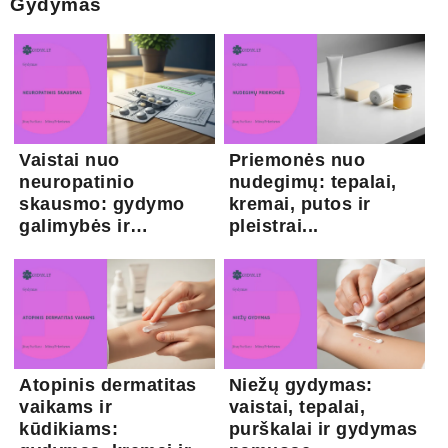
Gydymas
Vaistai nuo
Priemonės nuo
neuropatinio
nudegimų: tepalai,
skausmo: gydymo
kremai, putos ir
galimybės ir
pleistrai...
kapsaicina...
Atopinis dermatitas
Niežų gydymas:
vaikams ir
vaistai, tepalai,
kūdikiams:
purškalai ir gydymas