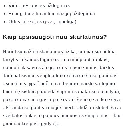
Vidurinės ausies uždegimas.
Pūlingi tonzilių ar limfmazgių uždegimai.
Odos infekcijos (pvz., impetiga).
Kaip apsisaugoti nuo skarlatinos?
Norint sumažinti skarlatinos riziką, pirmiausia būtina
laikytis tinkamos higienos – dažnai plauti rankas,
naudoti tik savo stalo įrankius ir asmeninius daiktus.
Taip pat svarbu vengti artimo kontakto su sergančiais
asmenimis, ypač bučinių ar bendro maisto vartojimo.
Imuninę sistemą padeda stiprinti subalansuota mityba,
pakankamas miegas ir poilsis. Jei šeimoje ar kolektyve
atsiranda sergantis žmogus, verta atidžiau stebėti savo
sveikatos būklę, o pajutus pirmuosius simptomus – kuo
greičiau kreiptis į gydytoją.