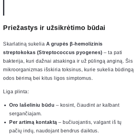
Priežastys ir užsikrėtimo būdai
Skarlatiną sukelia
A grupės β-hemolizinis
streptokokas (Streptococcus pyogenes)
– ta pati
bakterija, kuri dažnai atsakinga ir už pūlingą anginą. Šis
mikroorganizmas išskiria toksinus, kurie sukelia būdingą
odos bėrimą bei kitus ligos simptomus.
Liga plinta:
Oro lašeliniu būdu
– kosint, čiaudint ar kalbant
sergančiajam.
Per artimą kontaktą
– bučiuojantis, valgant iš tų
pačių indų, naudojant bendrus daiktus.