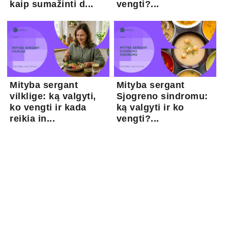
kaip sumažinti d...
vengti?...
Mityba sergant
Mityba sergant
vilklige: ką valgyti,
Sjogreno sindromu:
ko vengti ir kada
ką valgyti ir ko
reikia in...
vengti?...