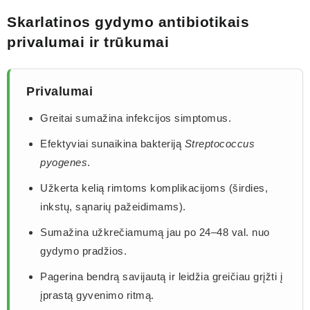
Skarlatinos gydymo antibiotikais
privalumai ir trūkumai
Privalumai
Greitai sumažina infekcijos simptomus.
Efektyviai sunaikina bakteriją
Streptococcus
pyogenes
.
Užkerta kelią rimtoms komplikacijoms (širdies,
inkstų, sąnarių pažeidimams).
Sumažina užkrečiamumą jau po 24–48 val. nuo
gydymo pradžios.
Pagerina bendrą savijautą ir leidžia greičiau grįžti į
įprastą gyvenimo ritmą.