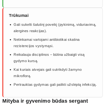
Trūkumai
Gali sukelti šalutinį poveikį (pykinimą, viduriavimą,
alergines reakcijas).
Netinkamai vartojami antibiotikai skatina
rezistencijos vystymąsi.
Reikalauja disciplinos – būtina užbaigti visą
gydymo kursą.
Kai kuriais atvejais gali sutrikdyti žarnyno
mikroflorą.
Pertrauktas gydymas gali palikti užslėptą infekciją.
Mityba ir gyvenimo būdas sergant