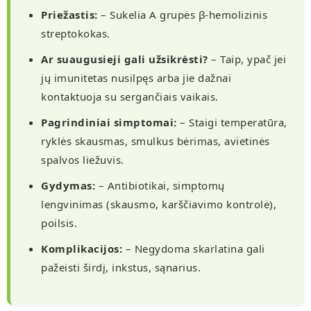
Priežastis:
– Sukelia A grupės β-hemolizinis
streptokokas.
Ar suaugusieji gali užsikrėsti?
– Taip, ypač jei
jų imunitetas nusilpęs arba jie dažnai
kontaktuoja su sergančiais vaikais.
Pagrindiniai simptomai:
– Staigi temperatūra,
ryklės skausmas, smulkus bėrimas, avietinės
spalvos liežuvis.
Gydymas:
– Antibiotikai, simptomų
lengvinimas (skausmo, karščiavimo kontrolė),
poilsis.
Komplikacijos:
– Negydoma skarlatina gali
pažeisti širdį, inkstus, sąnarius.