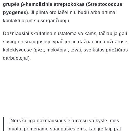
grupės β-hemolizinis streptokokas (Streptococcus
pyogenes)
. Ji plinta oro lašeliniu būdu arba artimai
kontaktuojant su sergančiuoju.
Dažniausiai skarlatina nustatoma vaikams, tačiau ja gali
susirgti ir suaugusieji, ypač jei jie dažnai būna uždarose
kolektyvuose (pvz., mokytojai, tėvai, sveikatos priežiūros
darbuotojai).
„Nors ši liga dažniausiai siejama su vaikyste, mes
nuolat primename suaugusiesiems, kad jie taip pat