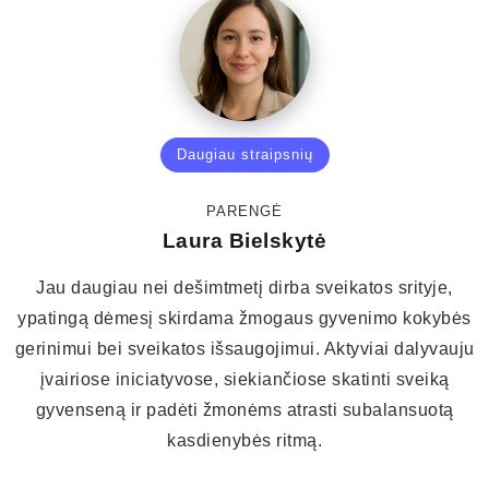
Daugiau straipsnių
PARENGĖ
Laura Bielskytė
Jau daugiau nei dešimtmetį dirba sveikatos srityje,
ypatingą dėmesį skirdama žmogaus gyvenimo kokybės
gerinimui bei sveikatos išsaugojimui. Aktyviai dalyvauju
įvairiose iniciatyvose, siekiančiose skatinti sveiką
gyvenseną ir padėti žmonėms atrasti subalansuotą
kasdienybės ritmą.