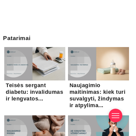
Patarimai
Teisės sergant
Naujagimio
diabetu: invalidumas
maitinimas: kiek turi
ir lengvatos...
suvalgyti, žindymas
ir atpylima...