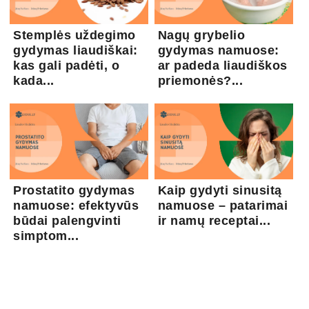
Stemplės uždegimo
Nagų grybelio
gydymas liaudiškai:
gydymas namuose:
kas gali padėti, o
ar padeda liaudiškos
kada...
priemonės?...
Prostatito gydymas
Kaip gydyti sinusitą
namuose: efektyvūs
namuose – patarimai
būdai palengvinti
ir namų receptai...
simptom...