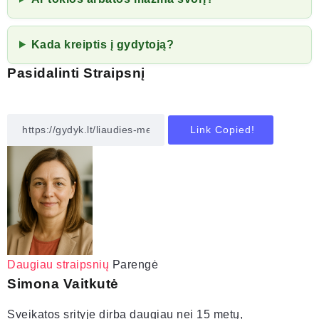
Kada kreiptis į gydytoją?
Pasidalinti Straipsnį
Link Copied!
Daugiau straipsnių
Parengė
Simona Vaitkutė
Sveikatos srityje dirba daugiau nei 15 metų,