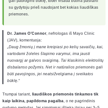
gali pabloginti būklę, todėl visada būtina pasitarti
su gydytoju prieš naudojant bet kokias liaudiškas
priemones.
Dr. James O’Connor
, nefrologas iš Mayo Clinic
(JAV), komentuoja:
„Daug žmonių į mane kreipiasi po kelių savaičių, kai,
vartodami žoleles šlapimo varymui, ima jausti
nuovargį ar galvos svaigimą. Tai klasikinis elektrolitų
disbalanso požymis. Net ir natūralios priemonės gali
būti pavojingos, jei neatsižvelgiama į sveikatos
būklę.“
Trumpai tariant,
liaudiškos priemonės tinkamos tik
kaip laikina, papildoma pagalba
, o ne pagrindinis
gydymo metodas. Jei simptomai išlieka ilgiau nei 3–5