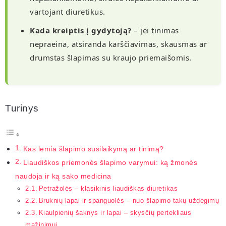
vartojant diuretikus.
Kada kreiptis į gydytoją?
– jei tinimas
nepraeina, atsiranda karščiavimas, skausmas ar
drumstas šlapimas su kraujo priemaišomis.
Turinys
Kas lemia šlapimo susilaikymą ar tinimą?
Liaudiškos priemonės šlapimo varymui: ką žmonės
naudoja ir ką sako medicina
Petražolės – klasikinis liaudiškas diuretikas
Bruknių lapai ir spanguolės – nuo šlapimo takų uždegimų
Kiaulpienių šaknys ir lapai – skysčių pertekliaus
mažinimui