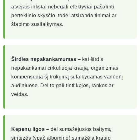
atvejais inkstai nebegali efektyviai pašalinti
perteklinio skysčio, todėl atsiranda tinimai ar
šlapimo susilaikymas.
Širdies nepakankamumas
– kai širdis
nepakankamai cirkuliuoja kraują, organizmas
kompensuoja šį trūkumą sulaikydamas vandenį
audiniuose. Dėl to gali tinti kojos, rankos ar
veidas.
Kepenų ligos
– dėl sumažėjusios baltymų
sintezės (ypač albumino) sumažėja kraujo