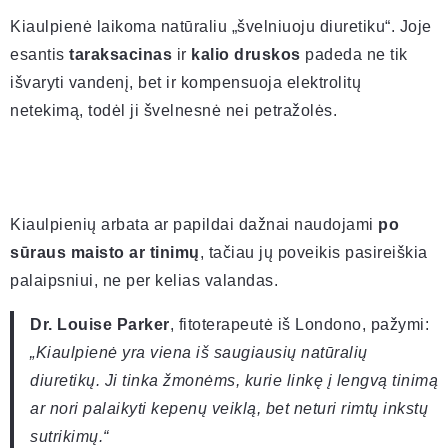
Kiaulpienė laikoma natūraliu „švelniuoju diuretiku“. Joje
esantis
taraksacinas
ir
kalio druskos
padeda ne tik
išvaryti vandenį, bet ir kompensuoja elektrolitų
netekimą, todėl ji švelnesnė nei petražolės.
Kiaulpienių arbata ar papildai dažnai naudojami
po
sūraus maisto ar tinimų
, tačiau jų poveikis pasireiškia
palaipsniui, ne per kelias valandas.
Dr. Louise Parker
, fitoterapeutė iš Londono, pažymi:
„Kiaulpienė yra viena iš saugiausių natūralių
diuretikų. Ji tinka žmonėms, kurie linkę į lengvą tinimą
ar nori palaikyti kepenų veiklą, bet neturi rimtų inkstų
sutrikimų.“