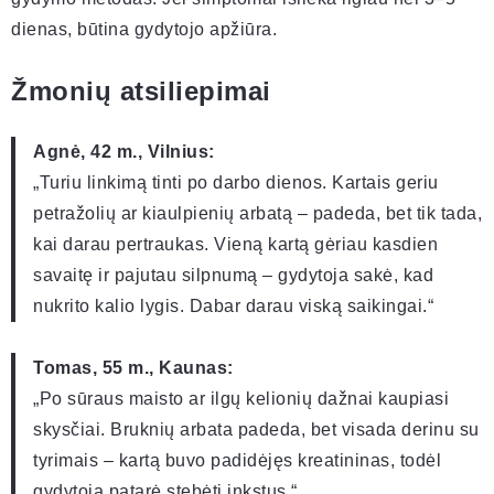
dienas, būtina gydytojo apžiūra.
Žmonių atsiliepimai
Agnė, 42 m., Vilnius:
„Turiu linkimą tinti po darbo dienos. Kartais geriu
petražolių ar kiaulpienių arbatą – padeda, bet tik tada,
kai darau pertraukas. Vieną kartą gėriau kasdien
savaitę ir pajutau silpnumą – gydytoja sakė, kad
nukrito kalio lygis. Dabar darau viską saikingai.“
Tomas, 55 m., Kaunas:
„Po sūraus maisto ar ilgų kelionių dažnai kaupiasi
skysčiai. Bruknių arbata padeda, bet visada derinu su
tyrimais – kartą buvo padidėjęs kreatininas, todėl
gydytoja patarė stebėti inkstus.“