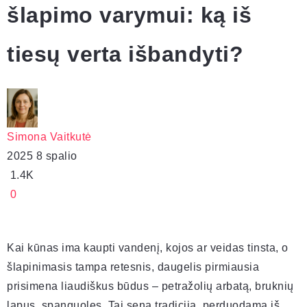
šlapimo varymui: ką iš
tiesų verta išbandyti?
Simona Vaitkutė
2025 8 spalio
1.4K
0
Kai kūnas ima kaupti vandenį, kojos ar veidas tinsta, o
šlapinimasis tampa retesnis, daugelis pirmiausia
prisimena liaudiškus būdus – petražolių arbatą, bruknių
lapus, spanguoles. Tai sena tradicija, perduodama iš