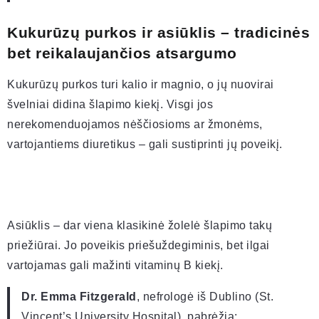
Kukurūzų purkos ir asiūklis – tradicinės
bet reikalaujančios atsargumo
Kukurūzų purkos turi kalio ir magnio, o jų nuovirai
švelniai didina šlapimo kiekį. Visgi jos
nerekomenduojamos nėščiosioms ar žmonėms,
vartojantiems diuretikus – gali sustiprinti jų poveikį.
Asiūklis – dar viena klasikinė žolelė šlapimo takų
priežiūrai. Jo poveikis priešuždegiminis, bet ilgai
vartojamas gali mažinti vitaminų B kiekį.
Dr. Emma Fitzgerald
, nefrologė iš Dublino (St.
Vincent’s University Hospital), pabrėžia: