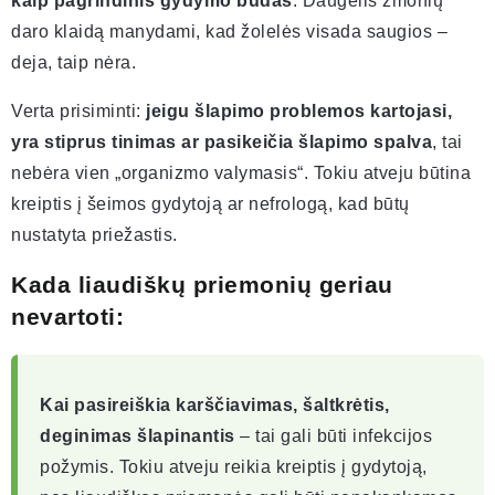
kaip pagrindinis gydymo būdas
. Daugelis žmonių
daro klaidą manydami, kad žolelės visada saugios –
deja, taip nėra.
Verta prisiminti:
jeigu šlapimo problemos kartojasi,
yra stiprus tinimas ar pasikeičia šlapimo spalva
, tai
nebėra vien „organizmo valymasis“. Tokiu atveju būtina
kreiptis į šeimos gydytoją ar nefrologą, kad būtų
nustatyta priežastis.
Kada liaudiškų priemonių geriau
nevartoti:
Kai pasireiškia karščiavimas, šaltkrėtis,
deginimas šlapinantis
– tai gali būti infekcijos
požymis. Tokiu atveju reikia kreiptis į gydytoją,