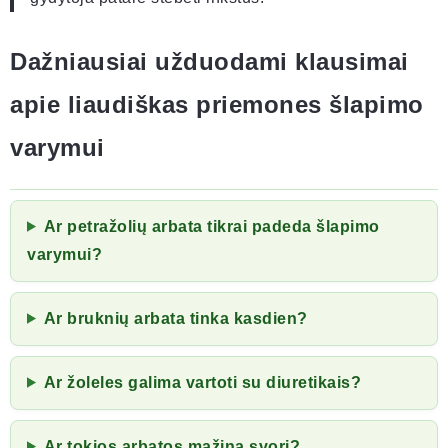
Dažniausiai užduodami klausimai
apie liaudiškas priemones šlapimo
varymui
Ar petražolių arbata tikrai padeda šlapimo
varymui?
Ar bruknių arbata tinka kasdien?
Ar žoleles galima vartoti su diuretikais?
Ar tokios arbatos mažina svorį?