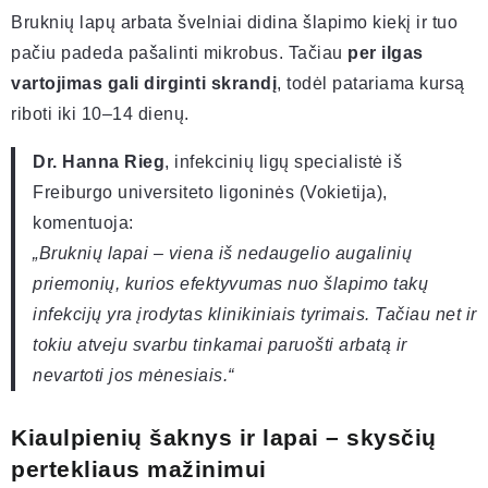
Bruknių lapų arbata švelniai didina šlapimo kiekį ir tuo
pačiu padeda pašalinti mikrobus. Tačiau
per ilgas
vartojimas gali dirginti skrandį
, todėl patariama kursą
riboti iki 10–14 dienų.
Dr. Hanna Rieg
, infekcinių ligų specialistė iš
Freiburgo universiteto ligoninės (Vokietija),
komentuoja:
„Bruknių lapai – viena iš nedaugelio augalinių
priemonių, kurios efektyvumas nuo šlapimo takų
infekcijų yra įrodytas klinikiniais tyrimais. Tačiau net ir
tokiu atveju svarbu tinkamai paruošti arbatą ir
nevartoti jos mėnesiais.“
Kiaulpienių šaknys ir lapai – skysčių
pertekliaus mažinimui