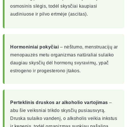
osmosinis slėgis, todėl skysčiai kaupiasi
audiniuose ir pilvo ertmėje (ascitas).
Hormoniniai pokyčiai
– nėštumo, menstruacijų ar
menopauzės metu organizmas natūraliai sulaiko
daugiau skysčių dėl hormonų svyravimų, ypač
estrogeno ir progesterono įtakos.
Perteklinis druskos ar alkoholio vartojimas
–
abu šie veiksniai trikdo skysčių pusiausvyrą.
Druska sulaiko vandenį, o alkoholis veikia inkstus
ir kepenis, todėl organizmas sunkiau pašalina