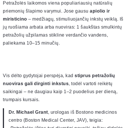
Petražolės laikomos viena populiariausių natūralių
priemonių šlapimo varymui. Jose gausu
apiolio ir
miristicino
– medžiagų, stimuliuojančių inkstų veiklą. Iš
jų ruošiama arbata arba nuoviras: 1 šaukštas smulkintų
petražolių užpilamas stikline verdančio vandens,
paliekama 10–15 minučių.
Vis dėlto gydytojai perspėja, kad
stiprus petražolių
nuoviras gali dirginti inkstus
, todėl vartoti reikėtų
saikingai – ne daugiau kaip 1–2 puodelius per dieną,
trumpais kursais.
Dr. Michael Grant
, urologas iš Bostono medicinos
centro (Boston Medical Center, JAV), teigia: