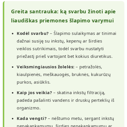
Greita santrauka: ką svarbu žinoti apie
liaudiškas priemones šlapimo varymui
Kodėl svarbu?
– Šlapimo sulaikymas ar tinimai
dažnai susiję su inkstų, kepenų ar širdies
veiklos sutrikimais, todėl svarbu nustatyti
priežastį prieš vartojant bet kokius diuretikus.
Veiksmingiausios žolelės:
– petražolės,
kiaulpienės, meškauogės, bruknės, kukurūzų
purkos, asiūklis.
Kaip jos veikia?
– skatina inkstų filtraciją,
padeda pašalinti vandens ir druskų perteklių iš
organizmo.
Kada vengti?
– nėštumo metu, sergant inkstų
nepakankamumu, širdies nepakankamumu ar