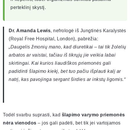
perteklinį skystį.
Dr. Amanda Lewis
, nefrologė iš Jungtinės Karalystės
(Royal Free Hospital, London), pabrėžia:
„Daugelis žmonių mano, kad diuretikai – tai tik žolelių
arbatos ar vaistai, tačiau iš tikrųjų jie veikia labai
skirtingai. Kai kurios liaudiškos priemonės gali
padidinti šlapimo kiekį, bet tuo pačiu išplauti kalį ar
natrį, kas pavojinga sergant širdies ar inkstų ligomis.“
Todėl svarbu suprasti, kad
šlapimo varymo priemonės
nėra vienodos
– jos gali padėti, bet tik jei vartojamos