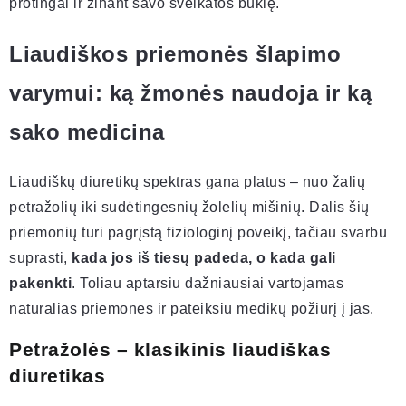
protingai ir žinant savo sveikatos būklę.
Liaudiškos priemonės šlapimo
varymui: ką žmonės naudoja ir ką
sako medicina
Liaudiškų diuretikų spektras gana platus – nuo žalių
petražolių iki sudėtingesnių žolelių mišinių. Dalis šių
priemonių turi pagrįstą fiziologinį poveikį, tačiau svarbu
suprasti,
kada jos iš tiesų padeda, o kada gali
pakenkti
. Toliau aptarsiu dažniausiai vartojamas
natūralias priemones ir pateiksiu medikų požiūrį į jas.
Petražolės – klasikinis liaudiškas
diuretikas