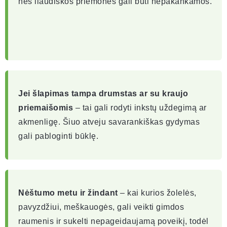
nes liaudiškos priemonės gali būti nepakankamos.
Jei šlapimas tampa drumstas ar su kraujo
priemaišomis
– tai gali rodyti inkstų uždegimą ar
akmenligę. Šiuo atveju savarankiškas gydymas
gali pabloginti būklę.
Nėštumo metu ir žindant
– kai kurios žolelės,
pavyzdžiui, meškauogės, gali veikti gimdos
raumenis ir sukelti nepageidaujamą poveikį, todėl