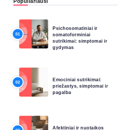
Populiariausi
LIGŲ SĄRAŠAS
Psichosomatiniai ir
somatoforminiai
sutrikimai: simptomai ir
gydymas
LIGŲ SĄRAŠAS
Emociniai sutrikimai:
priežastys, simptomai ir
pagalba
LIGŲ SĄRAŠAS
Afektiniai ir nuotaikos