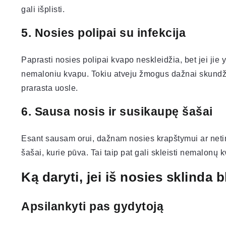
gali išplisti.
5. Nosies polipai su infekcija
Paprasti nosies polipai kvapo neskleidžia, bet jei jie 
nemaloniu kvapu. Tokiu atveju žmogus dažnai skundži
prarasta uosle.
6. Sausa nosis ir susikaupę šašai
Esant sausam orui, dažnam nosies krapštymui ar netin
šašai, kurie pūva. Tai taip pat gali skleisti nemalonų k
Ką daryti, jei iš nosies sklinda
Apsilankyti pas gydytoją