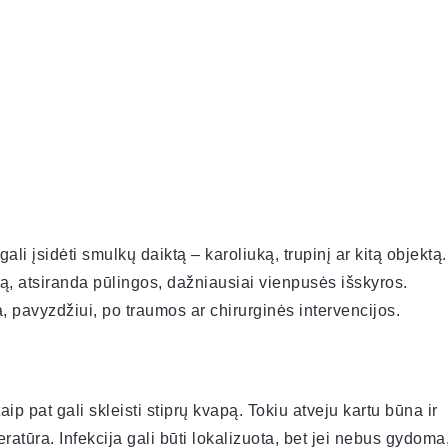
ali įsidėti smulkų daiktą – karoliuką, trupinį ar kitą objektą.
ą, atsiranda pūlingos, dažniausiai vienpusės išskyros.
, pavyzdžiui, po traumos ar chirurginės intervencijos.
aip pat gali skleisti stiprų kvapą. Tokiu atveju kartu būna ir
eratūra. Infekcija gali būti lokalizuota, bet jei nebus gydoma