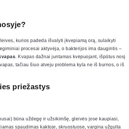
nosyje?
leives, kurios padeda išvalyti įkvepiamą orą, sulaikyti
ždegiminiai procesai aktyvėja, o bakterijos ima daugintis –
 kvapas
. Kvapas dažnai juntamas kvėpuojant, išpūtus nosį
 kvapas, tačiau šiuo atveju problema kyla ne iš burnos, o iš
ies priežastys
nusai) būna uždegę ir užsikimšę, gleivės jose kaupiasi,
učiamas spaudimas kaktoje, skruostuose, vargina užgulta