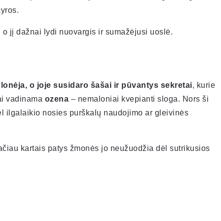
kyros.
, o jį dažnai lydi nuovargis ir sumažėjusi uoslė.
lonėja, o joje susidaro šašai ir pūvantys sekretai
, kurie
 Tai vadinama
ozena
– nemaloniai kvepianti sloga. Nors ši
dėl ilgalaikio nosies purškalų naudojimo ar gleivinės
 tačiau kartais patys žmonės jo neužuodžia dėl sutrikusios