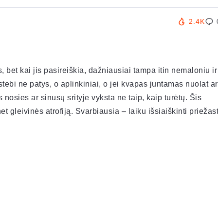
2.4K
bet kai jis pasireiškia, dažniausiai tampa itin nemaloniu ir
tebi ne patys, o aplinkiniai, o jei kvapas juntamas nuolat ar
 nosies ar sinusų srityje vyksta ne taip, kaip turėtų. Šis
t gleivinės atrofiją. Svarbiausia – laiku išsiaiškinti priežast