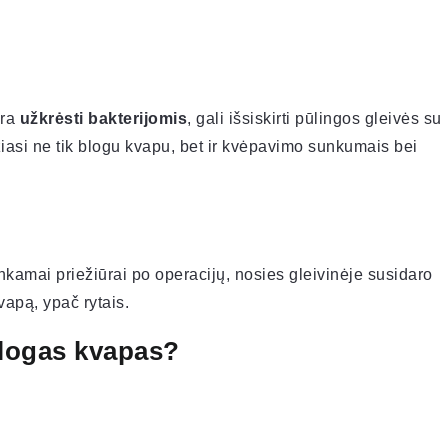
yra
užkrėsti bakterijomis
, gali išsiskirti pūlingos gleivės su
asi ne tik blogu kvapu, bet ir kvėpavimo sunkumais bei
kamai priežiūrai po operacijų, nosies gleivinėje susidaro
vapą, ypač rytais.
 blogas kvapas?