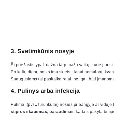
3. Svetimkūnis nosyje
Ši priežastis ypač dažna tarp mažų vaikų, kurie į nosį g
Po kelių dienų nosis ima skleisti labai nemalonų kvap
Suaugusiems tai pasitaiko retai, bet gali būti įmanoma
4. Pūlinys arba infekcija
Pūliniai (pvz., furunkulai) nosies prieangyje ar viduje t
stiprus skausmas, paraudimas
, kartais pakyla temp