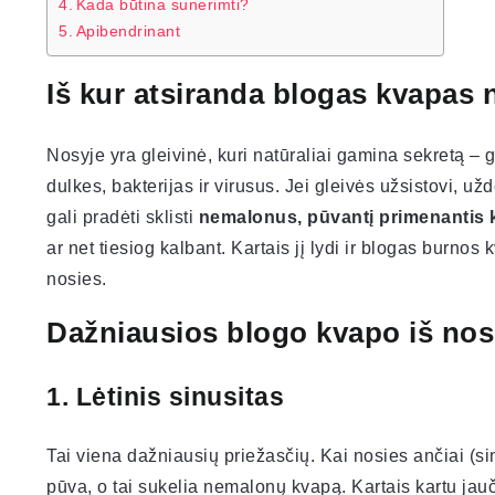
Kada būtina sunerimti?
Apibendrinant
Iš kur atsiranda blogas kvapas 
Nosyje yra gleivinė, kuri natūraliai gamina sekretą – g
dulkes, bakterijas ir virusus. Jei gleivės užsistovi, u
gali pradėti sklisti
nemalonus, pūvantį primenantis
ar net tiesiog kalbant. Kartais jį lydi ir blogas burnos
nosies.
Dažniausios blogo kvapo iš nos
1. Lėtinis sinusitas
Tai viena dažniausių priežasčių. Kai nosies ančiai (si
pūva, o tai sukelia nemalonų kvapą. Kartais kartu ja