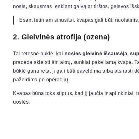
nosis, skausmas lenkiant galvą ar tirštos, gelsvos išs
Esant lėtiniam sinusitui, kvapas gali būti nuolatinis
2. Gleivinės atrofija (ozena)
Tai retesnė būklė, kai
nosies gleivinė išsausėja, sup
pradeda skleisti itin aitrų, sunkiai pakeliamą kvapą.
būklė gana reta, ji gali būti paveldima arba atsirasti 
pažeidimo po operacijų.
Kvapas būna toks stiprus, kad jį jaučia ir aplinkiniai,
uoslės.