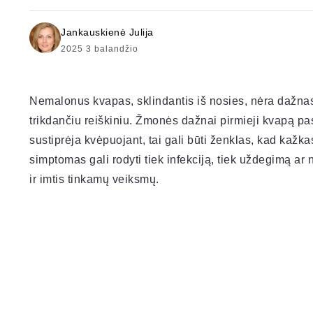
Jankauskienė Julija
2025 3 balandžio
Nemalonus kvapas, sklindantis iš nosies, nėra dažnas, 
trikdančiu reiškiniu. Žmonės dažnai pirmieji kvapą pas
sustiprėja kvėpuojant, tai gali būti ženklas, kad kažkas
simptomas gali rodyti tiek infekciją, tiek uždegimą ar ne
ir imtis tinkamų veiksmų.