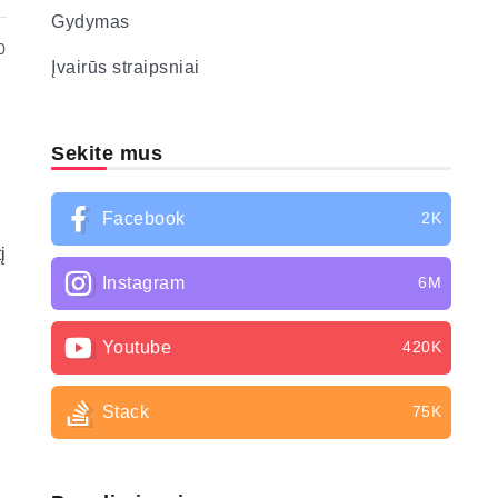
Gydymas
0
Įvairūs straipsniai
Sekite mus
Facebook
2K
į
Instagram
6M
Youtube
420K
Stack
75K