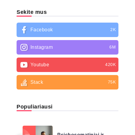
Sekite mus
Facebook
2K
Instagram
6M
Youtube
420K
Stack
75K
Populiariausi
LIGŲ SĄRAŠAS
Psichosomatiniai ir