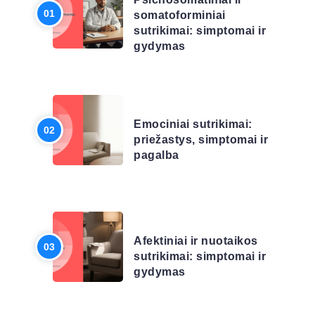
somatoforminiai
sutrikimai: simptomai ir
gydymas
LIGŲ SĄRAŠAS
Emociniai sutrikimai:
priežastys, simptomai ir
pagalba
LIGŲ SĄRAŠAS
Afektiniai ir nuotaikos
sutrikimai: simptomai ir
gydymas