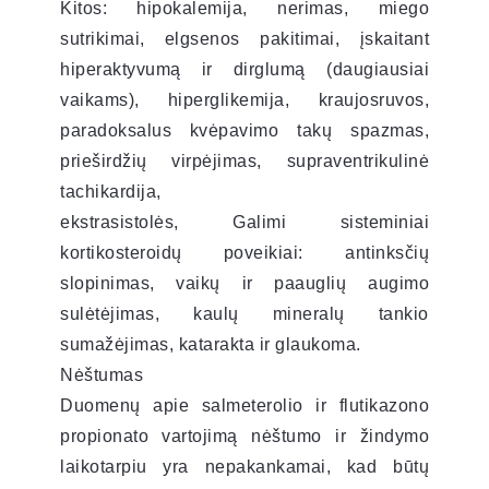
Kitos: hipokalemija, nerimas, miego
sutrikimai, elgsenos pakitimai, įskaitant
hiperaktyvumą ir dirglumą (daugiausiai
vaikams), hiperglikemija, kraujosruvos,
paradoksalus kvėpavimo takų spazmas,
prieširdžių virpėjimas, supraventrikulinė
tachikardija,
ekstrasistolės, Galimi sisteminiai
kortikosteroidų poveikiai: antinksčių
slopinimas, vaikų ir paauglių augimo
sulėtėjimas, kaulų mineralų tankio
sumažėjimas, katarakta ir glaukoma.
Nėštumas
Duomenų apie salmeterolio ir flutikazono
propionato vartojimą nėštumo ir žindymo
laikotarpiu yra nepakankamai, kad būtų