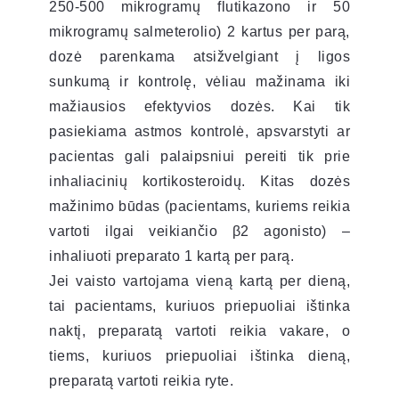
250-500 mikrogramų flutikazono ir 50
mikrogramų salmeterolio) 2 kartus per parą,
dozė parenkama atsižvelgiant į ligos
sunkumą ir kontrolę, vėliau mažinama iki
mažiausios efektyvios dozės. Kai tik
pasiekiama astmos kontrolė, apsvarstyti ar
pacientas gali palaipsniui pereiti tik prie
inhaliacinių kortikosteroidų. Kitas dozės
mažinimo būdas (pacientams, kuriems reikia
vartoti ilgai veikiančio β2 agonisto) –
inhaliuoti preparato 1 kartą per parą.
Jei vaisto vartojama vieną kartą per dieną,
tai pacientams, kuriuos priepuoliai ištinka
naktį, preparatą vartoti reikia vakare, o
tiems, kuriuos priepuoliai ištinka dieną,
preparatą vartoti reikia ryte.