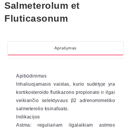
Salmeterolum et
Fluticasonum
Aprašymas
Apibūdinimas
Inhaliuojamasis vaistas, kurio sudėtyje yra
kortikosteroido flutikazono propionato ir ilgai
veikiančio selektyvaus β2 adrenomimetiko
salmeterolio ksinafoato.
Indikacijos
Astma: reguliariam ilgalaikiam astmos