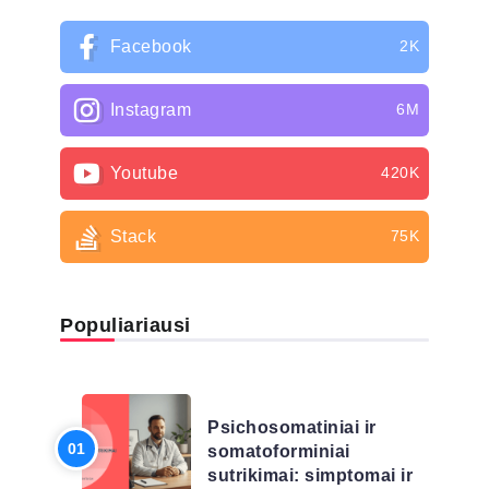
Facebook
2K
Instagram
6M
Youtube
420K
Stack
75K
Populiariausi
LIGŲ SĄRAŠAS
Psichosomatiniai ir
somatoforminiai
sutrikimai: simptomai ir