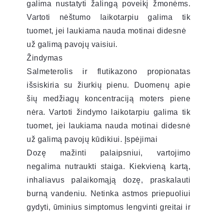
galima nustatyti žalingą poveikį žmonėms.
Vartoti nėštumo laikotarpiu galima tik
tuomet, jei laukiama nauda motinai didesnė
už galimą pavojų vaisiui.
Žindymas
Salmeterolis ir flutikazono propionatas
išsiskiria su žiurkių pienu. Duomenų apie
šių medžiagų koncentraciją moters piene
nėra. Vartoti žindymo laikotarpiu galima tik
tuomet, jei laukiama nauda motinai didesnė
už galimą pavojų kūdikiui. Įspėjimai
Dozę mažinti palaipsniui, vartojimo
negalima nutraukti staiga. Kiekvieną kartą,
inhaliavus palaikomąją dozę, praskalauti
burną vandeniu. Netinka astmos priepuoliui
gydyti, ūminius simptomus lengvinti greitai ir