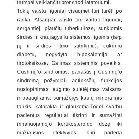
trumpai veikiančiu bronchodilatatoriumi.
Tokių vaistų ligoniai visuomet turi turėti po
ranka. Atsargiai vaisto turi vartoti ligoniai,
sergantieji plaučių tuberkulioze, sunkiomis
širdies ir kraujagyslių sistemos ligomis (tarp
jų ir širdies ritmo sutrikimu), cukriniu
diabetu, negydyta hipokalemija ar
tirotoksikoze. Galimas sisteminis poveikis:
Cushing’o sindromas, panašūs į Cushing’o
sindromą požymiai, antinksčių funkcijos
nuslopinimas, augimo sulėtėjimas vaikams
ir paaugliams, sumažėjęs kaulų mineralinis
tankis, katarakta ir glaukoma.Todėl svarbu
pacientus reguliariai tikrinti ir sumažinti
inhaliuojamojo kortikosteroido dozę iki
mažiausios efektyvios, kuri padeda