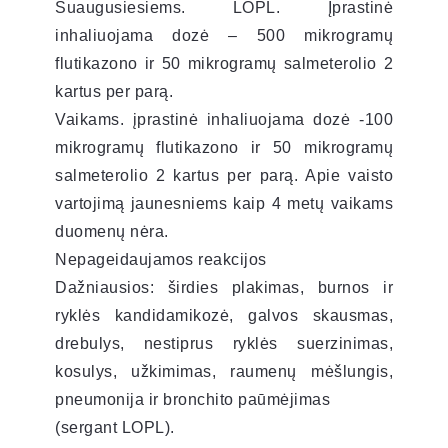
Suaugusiesiems. LOPL. Įprastinė
inhaliuojama dozė – 500 mikrogramų
flutikazono ir 50 mikrogramų salmeterolio 2
kartus per parą.
Vaikams. įprastinė inhaliuojama dozė -100
mikrogramų flutikazono ir 50 mikrogramų
salmeterolio 2 kartus per parą. Apie vaisto
vartojimą jaunesniems kaip 4 metų vaikams
duomenų nėra.
Nepageidaujamos reakcijos
Dažniausios: širdies plakimas, burnos ir
ryklės kandidamikozė, galvos skausmas,
drebulys, nestiprus ryklės suerzinimas,
kosulys, užkimimas, raumenų mėšlungis,
pneumonija ir bronchito paūmėjimas
(sergant LOPL).