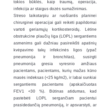
tokios būklės, kaip traumą, operacija,
infekcija ar staigus dozės sumažinimas.
Streso laikotarpiu ar ruošiantis planinei
chirurginei operacijai gali reikėti papildomai
vartoti geriamųjų kortikosteroidų. Lėtine
obstrukcine plaučių liga (LOPL) sergantiems
asmenims gali dažniau pasireikšti apatinių
kvėpavimo takų infekcinės ligos (ypač
pneumonija ir bronchitas), susirgti
pneumonija gresia vyresnio amžiaus
pacientams, pacientams, kurių mažas kūno
masės indeksas (<25 kg/m2), ir labai sunkiai
sergantiems pacientams (apskaičiuotas
FEV1 <30 %). Būtinas atidumas, kad
pastebėti LOPL sergančiam pacientui
prasidedančią pneumoniją, ir apsvarstyti, ar