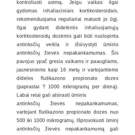
kontroliuoti astmą. Jeigu vaikas ilgai
gydomas inhaliaciniais kortikosteroidais,
rekomenduojama reguliariai matuoti jo ūgį.
Ilgai gydant didelėmis inhaliuojamųjų
kortikosteroidų dozėmis gali būti nuslopinta
antinksčių veikla ir išsivystyti ūminis
antinksčių žievės nepakankamumas. Šis
pavojus ypač gresia vaikams ir paaugliams,
jaunesniems kaip 16 metų ir vartojantiems
dideles flutikazono propionato dozes
(paprastai ? 1000 mikrogramų per dieną).
Labai retai gali atsirasti ūminis
antinksčių žievės nepakankamumas,
vartojant flutikazono propionato dozes nuo
500 iki 1000 mikrogramų. Išprovokuoti ūminį
antinksčių žievės nepakankamumą gali