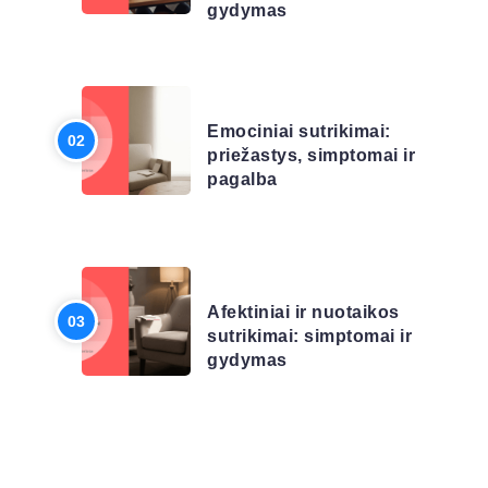
gydymas
LIGŲ SĄRAŠAS
Emociniai sutrikimai:
priežastys, simptomai ir
pagalba
LIGŲ SĄRAŠAS
Afektiniai ir nuotaikos
sutrikimai: simptomai ir
gydymas