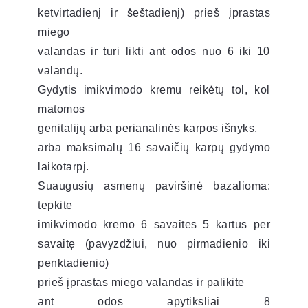
ketvirtadienį ir šeštadienį) prieš įprastas
miego
valandas ir turi likti ant odos nuo 6 iki 10
valandų.
Gydytis imikvimodo kremu reikėtų tol, kol
matomos
genitalijų arba perianalinės karpos išnyks,
arba maksimalų 16 savaičių karpų gydymo
laikotarpį.
Suaugusių asmenų paviršinė bazalioma:
tepkite
imikvimodo kremo 6 savaites 5 kartus per
savaitę (pavyzdžiui, nuo pirmadienio iki
penktadienio)
prieš įprastas miego valandas ir palikite
ant odos apytiksliai 8