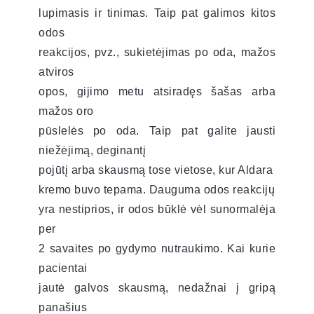
lupimasis ir tinimas. Taip pat galimos kitos
odos
reakcijos, pvz., sukietėjimas po oda, mažos
atviros
opos, gijimo metu atsiradęs šašas arba
mažos oro
pūslelės po oda. Taip pat galite jausti
niežėjimą, deginantį
pojūtį arba skausmą tose vietose, kur Aldara
kremo buvo tepama. Dauguma odos reakcijų
yra nestiprios, ir odos būklė vėl sunormalėja
per
2 savaites po gydymo nutraukimo. Kai kurie
pacientai
jautė galvos skausmą, nedažnai į gripą
panašius