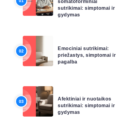
somatoforminiai
sutrikimai: simptomai ir
gydymas
LIGŲ SĄRAŠAS
Emociniai sutrikimai:
priežastys, simptomai ir
pagalba
LIGŲ SĄRAŠAS
Afektiniai ir nuotaikos
sutrikimai: simptomai ir
gydymas