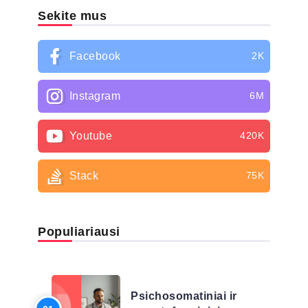
Sekite mus
Facebook
2K
Instagram
6M
Youtube
420K
Stack
75K
Populiariausi
LIGŲ SĄRAŠAS
Psichosomatiniai ir