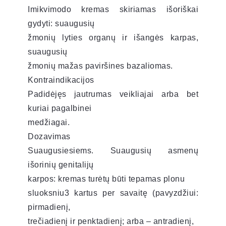
Imikvimodo kremas skiriamas išoriškai
gydyti: suaugusių
žmonių lyties organų ir išangės karpas,
suaugusių
žmonių mažas paviršines bazaliomas.
Kontraindikacijos
Padidėjęs jautrumas veikliajai arba bet
kuriai pagalbinei
medžiagai.
Dozavimas
Suaugusiesiems. Suaugusių asmenų
išorinių genitalijų
karpos: kremas turėtų būti tepamas plonu
sluoksniu3 kartus per savaitę (pavyzdžiui:
pirmadienį,
trečiadienį ir penktadienį; arba – antradienį,