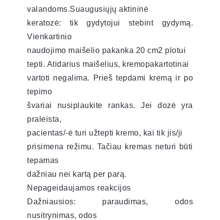
valandoms.Suaugusiųjų aktininė
keratozė: tik gydytojui stebint gydymą.
Vienkartinio
naudojimo maišelio pakanka 20 cm2 plotui
tepti. Atidarius maišelius, kremopakartotinai
vartoti negalima. Prieš tepdami kremą ir po
tepimo
švariai nusiplaukite rankas. Jei dozė yra
praleista,
pacientas/-ė turi užtepti kremo, kai tik jis/ji
prisimena režimu. Tačiau kremas neturi būti
tepamas
dažniau nei kartą per parą.
Nepageidaujamos reakcijos
Dažniausios: paraudimas, odos
nusitrynimas, odos