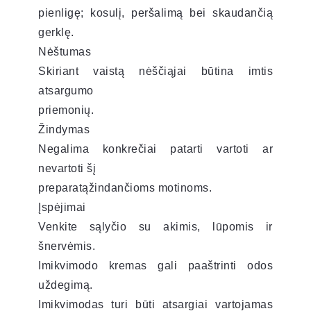
pienligę; kosulį, peršalimą bei skaudančią
gerklę.
Nėštumas
Skiriant vaistą nėščiąjai būtina imtis
atsargumo
priemonių.
Žindymas
Negalima konkrečiai patarti vartoti ar
nevartoti šį
preparatąžindančioms motinoms.
Įspėjimai
Venkite sąlyčio su akimis, lūpomis ir
šnervėmis.
Imikvimodo kremas gali paaštrinti odos
uždegimą.
Imikvimodas turi būti atsargiai vartojamas