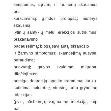
simptomus, sąnarių ir raumenų skausmus
bei
karščiavimą; gimdos prolapsą; moterys
skausmą
lytinių santykių metu; erekcijos sutrikimus;
prakaitavimo
pagausėjimą; blogą savijautą; skrandžio
ir žarnyno simptomus; skambėjimą ausyse;
paraudimą;
nuovargį; galvos svaigimą; migreną;
dilgčiojimus;
nemigą; depresiją; apetito praradimą; liaukų
sutinimą; bakterinę, virusinę arba grybelinę
infekcijas
(pvz., pūslelinę); vaginalinę infekciją, taip
pat