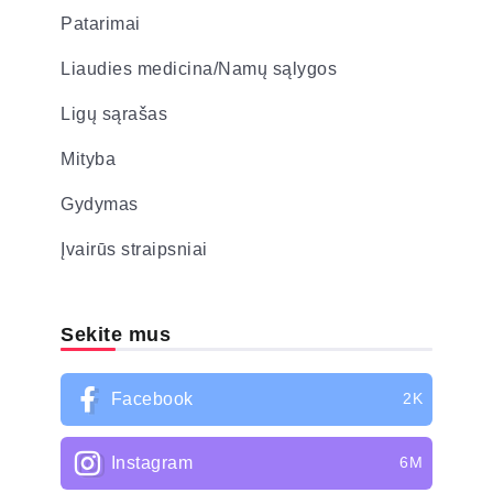
Patarimai
Liaudies medicina/Namų sąlygos
Ligų sąrašas
Mityba
Gydymas
Įvairūs straipsniai
Sekite mus
Facebook
2K
Instagram
6M