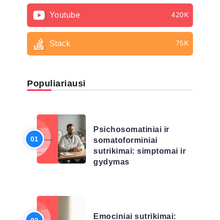
Youtube
420K
Stack
75K
Populiariausi
LIGŲ SĄRAŠAS
Psichosomatiniai ir
somatoforminiai
sutrikimai: simptomai ir
gydymas
LIGŲ SĄRAŠAS
Emociniai sutrikimai: