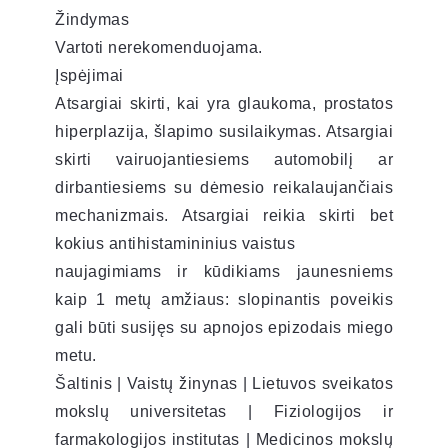
Žindymas
Vartoti nerekomenduojama.
Įspėjimai
Atsargiai skirti, kai yra glaukoma, prostatos
hiperplazija, šlapimo susilaikymas. Atsargiai
skirti vairuojantiesiems automobilį ar
dirbantiesiems su dėmesio reikalaujančiais
mechanizmais. Atsargiai reikia skirti bet
kokius antihistamininius vaistus
naujagimiams ir kūdikiams jaunesniems
kaip 1 metų amžiaus: slopinantis poveikis
gali būti susijęs su apnojos epizodais miego
metu.
Šaltinis | Vaistų žinynas | Lietuvos sveikatos
mokslų universitetas | Fiziologijos ir
farmakologijos institutas | Medicinos mokslų