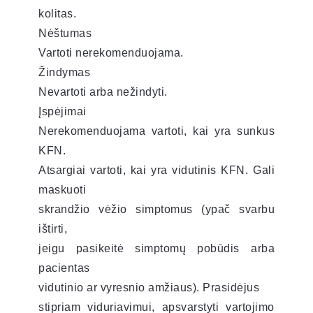
kolitas.
Nėštumas
Vartoti nerekomenduojama.
Žindymas
Nevartoti arba nežindyti.
Įspėjimai
Nerekomenduojama vartoti, kai yra sunkus
KFN.
Atsargiai vartoti, kai yra vidutinis KFN. Gali
maskuoti
skrandžio vėžio simptomus (ypač svarbu
ištirti,
jeigu pasikeitė simptomų pobūdis arba
pacientas
vidutinio ar vyresnio amžiaus). Prasidėjus
stipriam viduriavimui, apsvarstyti vartojimo