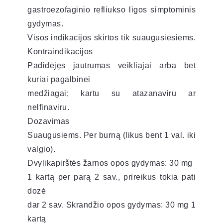
gastroezofaginio refliukso ligos simptominis
gydymas.
Visos indikacijos skirtos tik suaugusiesiems.
Kontraindikacijos
Padidėjęs jautrumas veikliajai arba bet
kuriai pagalbinei
medžiagai; kartu su atazanaviru ar
nelfinaviru.
Dozavimas
Suaugusiems. Per burną (likus bent 1 val. iki
valgio).
Dvylikapirštės žarnos opos gydymas: 30 mg
1 kartą per parą 2 sav., prireikus tokia pati
dozė
dar 2 sav. Skrandžio opos gydymas: 30 mg 1
kartą