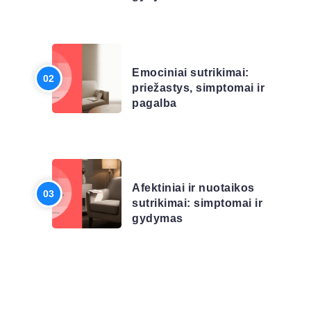
LIGŲ SĄRAŠAS
Emociniai sutrikimai:
priežastys, simptomai ir
pagalba
LIGŲ SĄRAŠAS
Afektiniai ir nuotaikos
sutrikimai: simptomai ir
gydymas