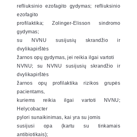
refliuksinio ezofagito gydymas; refliuksinio
ezofagito
profilaktika; Zolinger-Elisson sindromo
gydymas;
su NVNU susijusių skrandžio ir
dvylikapirštės
žarnos opų gydymas, jei reikia ilgai vartoti
NVNU; su NVNU susijusių skrandžio ir
dvylikapirštės
žarnos opų profilaktika rizikos grupės
pacientams,
kuriems reikia ilgai vartoti NVNU;
Helycobacter
pylori sunaikinimas, kai yra su jomis
susijusi opa (kartu su tinkamais
antibiotikais);