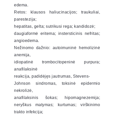
edema.
Retos: klausos haliucinacijos; traukuliai,
parestezija;
hepatitas, gelta; sutrikusi rega; kandidozė;
daugiaformė eritema; instersticinis nefritas;
angioedema.
Nežinomo dažnio: autoimuninė hemolizinė
anemija,
idiopatinė trombocitopeninė purpura;
anafilaksinė
reakcija, padidėjęs jautrumas, Stevens-
Johnson sindromas, toksinė epidermio
nekrolizė,
anafilaksinis šokas; hipomagnezemija;
neryškus matymas; kurtumas; virškinimo
trakto infekcija;