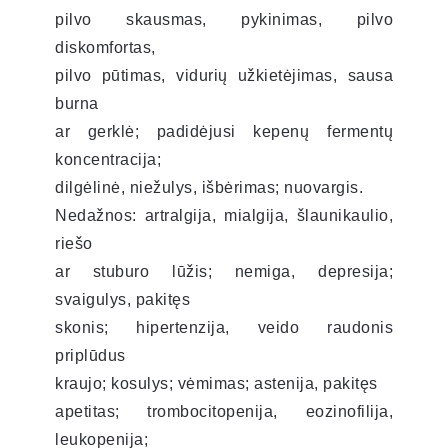
pilvo skausmas, pykinimas, pilvo
diskomfortas,
pilvo pūtimas, vidurių užkietėjimas, sausa
burna
ar gerklė; padidėjusi kepenų fermentų
koncentracija;
dilgėlinė, niežulys, išbėrimas; nuovargis.
Nedažnos: artralgija, mialgija, šlaunikaulio,
riešo
ar stuburo lūžis; nemiga, depresija;
svaigulys, pakitęs
skonis; hipertenzija, veido raudonis
priplūdus
kraujo; kosulys; vėmimas; astenija, pakitęs
apetitas; trombocitopenija, eozinofilija,
leukopenija;