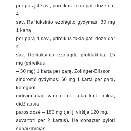
per parą 4 sav., prireikus tokia pati dozė dar
4
sav. Refliuksinio ezofagito gydymas: 30 mg
1 kartą
per parą 4 sav., prireikus tokia pati dozė dar
4
sav. Refliuksinio ezofagito profilaktika: 15
mg (prireikus
– 30 mg) 1 kartą per parą. Zolinger-Elisson
sindromo gydymas: 60 mg 1 kartą per parą,
koreguoti
individualiai, vartoti tiek laiko kiek reikia,
didžiausia
paros dozė – 180 mg (jei ji viršija 120 mg,
suvartoti per 2 kartus). Helicobacter pylori
sunaikinimas: