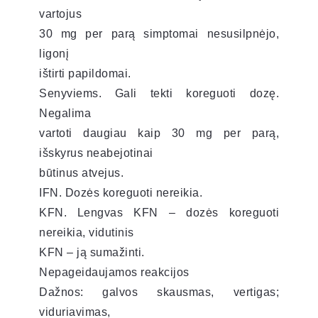
vartojus
30 mg per parą simptomai nesusilpnėjo,
ligonį
ištirti papildomai.
Senyviems. Gali tekti koreguoti dozę.
Negalima
vartoti daugiau kaip 30 mg per parą,
išskyrus neabejotinai
būtinus atvejus.
IFN. Dozės koreguoti nereikia.
KFN. Lengvas KFN – dozės koreguoti
nereikia, vidutinis
KFN – ją sumažinti.
Nepageidaujamos reakcijos
Dažnos: galvos skausmas, vertigas;
viduriavimas,