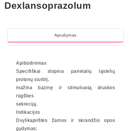
Dexlansoprazolum
Aprašymas
Apibūdinimas
Specifiškai slopina parietalių ląstelių
protonų siurblį,
mažina bazinę ir stimuliuotą druskos
rūgšties
sekreciją.
Indikacijos
Dvylikapirštės žarnos ir skrandžio opos
gydymas;