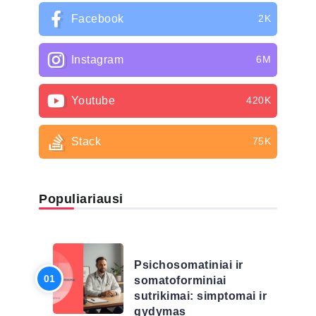
Facebook
2K
Instagram
6M
Youtube
420K
Stack
75K
Populiariausi
LIGŲ SĄRAŠAS
Psichosomatiniai ir
somatoforminiai
sutrikimai: simptomai ir
gydymas