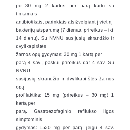
po 30 mg 2 kartus per parą kartu su
tinkamais
antibiotikais, parinktais atsižvelgiant į vietinį
bakterijų atsparumą (7 dienas, prireikus – iki
14 dienų). Su NVNU susijusių skrandžio ir
dvylikapirštės
žarnos opų gydymas: 30 mg 1 kartą per
parą 4 sav., paskui prireikus dar 4 sav. Su
NVNU
susijusių skrandžio ir dvylikapirštės žarnos
opų
profilaktika: 15 mg (prireikus – 30 mg) 1
kartą per
parą. Gastroezofaginio refliukso ligos
simptominis
gydymas: 1530 mg per parą; jeigu 4 sav.