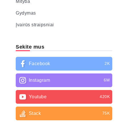
Mityba
Gydymas
Įvairūs straipsniai
Sekite mus
Facebook
2K
Instagram
6M
Youtube
420K
Stack
75K