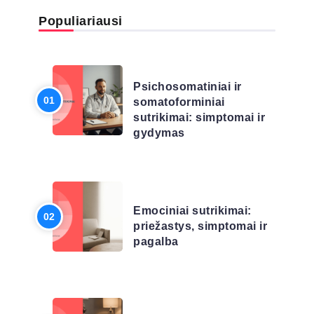
Populiariausi
LIGŲ SĄRAŠAS
Psichosomatiniai ir
somatoforminiai
sutrikimai: simptomai ir
gydymas
LIGŲ SĄRAŠAS
Emociniai sutrikimai:
priežastys, simptomai ir
pagalba
LIGŲ SĄRAŠAS