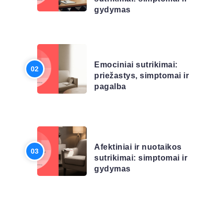
gydymas
LIGŲ SĄRAŠAS
Emociniai sutrikimai:
priežastys, simptomai ir
pagalba
LIGŲ SĄRAŠAS
Afektiniai ir nuotaikos
sutrikimai: simptomai ir
gydymas