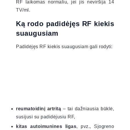
RF laikomas normaliu, jei jis neviršija 14
TV/ml.
Ką rodo padidėjęs RF kiekis
suaugusiam
Padidėjęs RF kiekis suaugusiam gali rodyti:
reumatoidinį artritą
– tai dažniausia būklė,
susijusi su padidėjusiu RF,
kitas autoimunines ligas
, pvz., Sjogreno