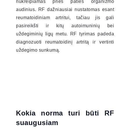
nukreipiamas prieš paties organizmo
audinius. RF dažniausiai nustatomas esant
reumatoidiniam artritui, tačiau jis gali
pasireikšti ir kitų autoimuninių bei
uždegiminių ligų metu. RF tyrimas padeda
diagnozuoti reumatoidinį artritą ir vertinti
uždegimo sunkumą.
Kokia norma turi būti RF
suaugusiam