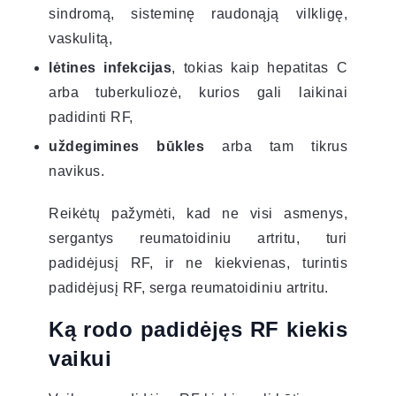
sindromą, sisteminę raudonąją vilkligę,
vaskulitą,
lėtines infekcijas
, tokias kaip hepatitas C
arba tuberkuliozė, kurios gali laikinai
padidinti RF,
uždegimines būkles
arba tam tikrus
navikus.
Reikėtų pažymėti, kad ne visi asmenys,
sergantys reumatoidiniu artritu, turi
padidėjusį RF, ir ne kiekvienas, turintis
padidėjusį RF, serga reumatoidiniu artritu.
Ką rodo padidėjęs RF kiekis
vaikui