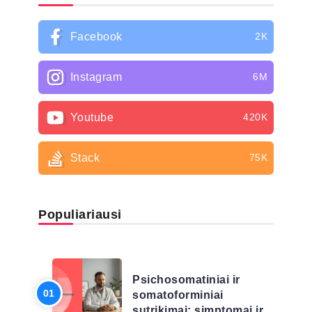
Facebook
2K
Instagram
6M
Youtube
420K
Stack
75K
Populiariausi
LIGŲ SĄRAŠAS
Psichosomatiniai ir
somatoforminiai
sutrikimai: simptomai ir