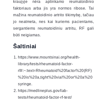
kraujyje nėra aptinkamo reumatoidinio
faktoriaus arba jis yra normos ribose. Tai
mažina reumatoidinio artrito tikimybę, tačiau
jo neatmeta, nes kai kuriems pacientams,
sergantiems reumatoidiniu artritu, RF gali
būti neigiamas.
Šaltiniai
https://www.mountsinai.org/health-
library/tests/rheumatoid-factor-
rf#:~:text=Rheumatoid%20factor%20(RF)
%20is%20a,tight%20vial%20or%20a%20
syringe.
https://medlineplus.gov/lab-
tests/rheumatoid-factor-rf-test/