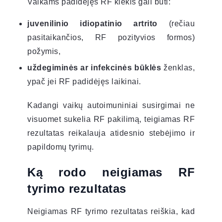
Vaikams padidėjęs RF kiekis gali būti:
juvenilinio idiopatinio artrito
(rečiau
pasitaikančios, RF pozityvios formos)
požymis,
uždegiminės ar infekcinės būklės
ženklas,
ypač jei RF padidėjęs laikinai.
Kadangi vaikų autoimuniniai susirgimai ne
visuomet sukelia RF pakilimą, teigiamas RF
rezultatas reikalauja atidesnio stebėjimo ir
papildomų tyrimų.
Ką rodo neigiamas RF
tyrimo rezultatas
Neigiamas RF tyrimo rezultatas reiškia, kad