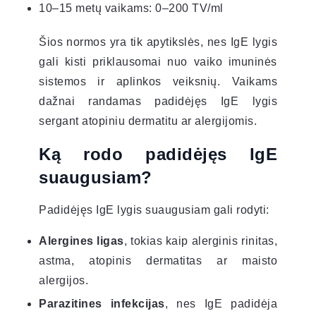
10–15 metų vaikams: 0–200 TV/ml
Šios normos yra tik apytikslės, nes IgE lygis
gali kisti priklausomai nuo vaiko imuninės
sistemos ir aplinkos veiksnių. Vaikams
dažnai randamas padidėjęs IgE lygis
sergant atopiniu dermatitu ar alergijomis.
Ką rodo padidėjęs IgE
suaugusiam?
Padidėjęs IgE lygis suaugusiam gali rodyti:
Alergines ligas
, tokias kaip alerginis rinitas,
astma, atopinis dermatitas ar maisto
alergijos.
Parazitines infekcijas
, nes IgE padidėja