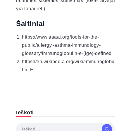
imuninės sistemos sutrikimas (tokie atvejai
yra labai reti).
Šaltiniai
https://www.aaaai.org/tools-for-the-
public/allergy,-asthma-immunology-
glossary/immunoglobulin-e-(ige)-defined
https://en.wikipedia.org/wiki/Immunoglobu
lin_E
Ieškoti