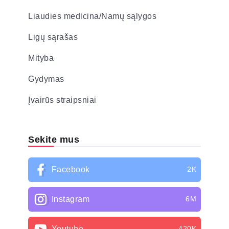
Liaudies medicina/Namų sąlygos
Ligų sąrašas
Mityba
Gydymas
Įvairūs straipsniai
Sekite mus
Facebook
2K
Instagram
6M
Youtube
420K