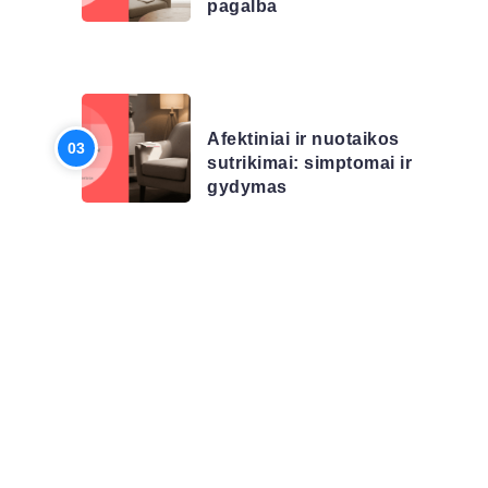
pagalba
LIGŲ SĄRAŠAS
Afektiniai ir nuotaikos
sutrikimai: simptomai ir
gydymas