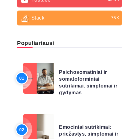
Stack
75K
Populiariausi
LIGŲ SĄRAŠAS
Psichosomatiniai ir
somatoforminiai
sutrikimai: simptomai ir
gydymas
LIGŲ SĄRAŠAS
Emociniai sutrikimai:
priežastys, simptomai ir