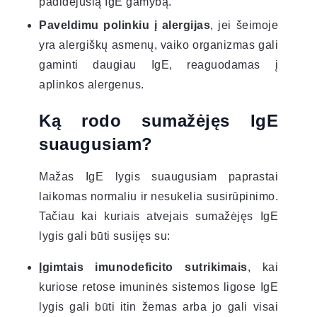
padidėjusią IgE gamybą.
Paveldimu polinkiu į alergijas
, jei šeimoje
yra alergiškų asmenų, vaiko organizmas gali
gaminti daugiau IgE, reaguodamas į
aplinkos alergenus.
Ką rodo sumažėjęs IgE
suaugusiam?
Mažas IgE lygis suaugusiam paprastai
laikomas normaliu ir nesukelia susirūpinimo.
Tačiau kai kuriais atvejais sumažėjęs IgE
lygis gali būti susijęs su:
Įgimtais imunodeficito sutrikimais
, kai
kuriose retose imuninės sistemos ligose IgE
lygis gali būti itin žemas arba jo gali visai