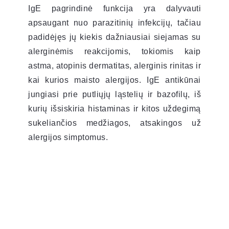
IgE pagrindinė funkcija yra dalyvauti
apsaugant nuo parazitinių infekcijų, tačiau
padidėjęs jų kiekis dažniausiai siejamas su
alerginėmis reakcijomis, tokiomis kaip
astma, atopinis dermatitas, alerginis rinitas ir
kai kurios maisto alergijos. IgE antikūnai
jungiasi prie putliųjų ląstelių ir bazofilų, iš
kurių išsiskiria histaminas ir kitos uždegimą
sukeliančios medžiagos, atsakingos už
alergijos simptomus.