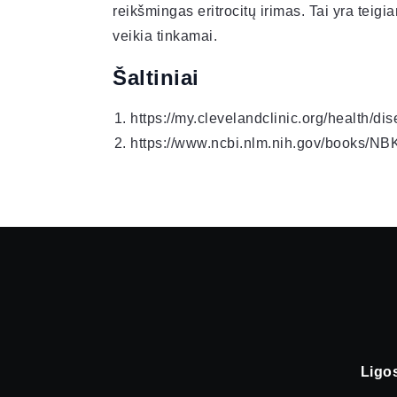
reikšmingas eritrocitų irimas. Tai yra teig
veikia tinkamai.
Šaltiniai
https://my.clevelandclinic.org/health/d
https://www.ncbi.nlm.nih.gov/books/N
Ligo