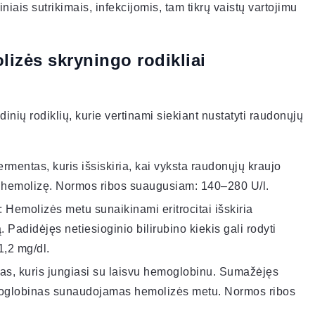
iais sutrikimais, infekcijomis, tam tikrų vaistų vartojimu
lizės skryningo rodikliai
nių rodiklių, kurie vertinami siekiant nustatyti raudonųjų
ermentas, kuris išsiskiria, kai vyksta raudonųjų kraujo
o hemolizę. Normos ribos suaugusiam: 140–280 U/l.
: Hemolizės metu sunaikinami eritrocitai išskiria
. Padidėjęs netiesioginio bilirubino kiekis gali rodyti
,2 mg/dl.
as, kuris jungiasi su laisvu hemoglobinu. Sumažėjęs
emoglobinas sunaudojamas hemolizės metu. Normos ribos