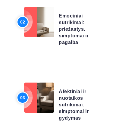
SĄRAŠAS
Emociniai
sutrikimai:
priežastys,
simptomai ir
pagalba
LIGŲ
SĄRAŠAS
Afektiniai ir
nuotaikos
sutrikimai:
simptomai ir
gydymas