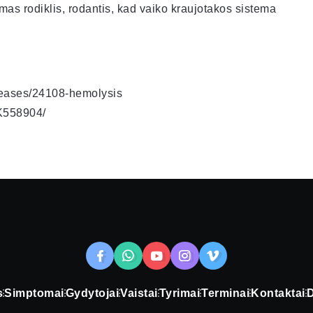
iamas rodiklis, rodantis, kad vaiko kraujotakos sistema
iseases/24108-hemolysis
BK558904/
s
Simptomai
Gydytojai
Vaistai
Tyrimai
Terminai
Kontaktai