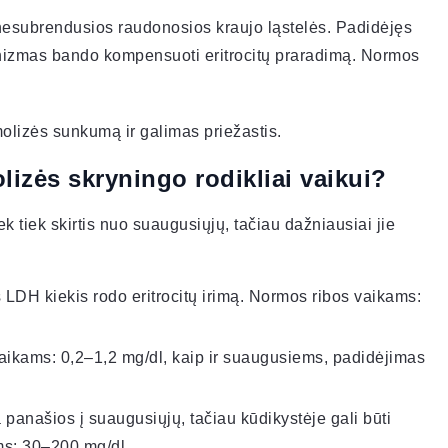
a nesubrendusios raudonosios kraujo ląstelės. Padidėjęs
ganizmas bando kompensuoti eritrocitų praradimą. Normos
olizės sunkumą ir galimas priežastis.
lizės skryningo rodikliai vaikui?
ek tiek skirtis nuo suaugusiųjų, tačiau dažniausiai jie
 LDH kiekis rodo eritrocitų irimą. Normos ribos vaikams:
aikams: 0,2–1,2 mg/dl, kaip ir suaugusiems, padidėjimas
 panašios į suaugusiųjų, tačiau kūdikystėje gali būti
ms: 30–200 mg/dl.