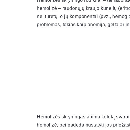
Hemolizės skryningo rodikliai – tai laborat
hemolizė – raudonųjų kraujo kūnelių (eritro
nei turėtų, o jų komponentai (pvz., hemoglob
problemas, tokias kaip anemija, gelta ar in
Hemolizės skryningas apima keletą svarbių l
hemolizė, bei padeda nustatyti jos priežasti