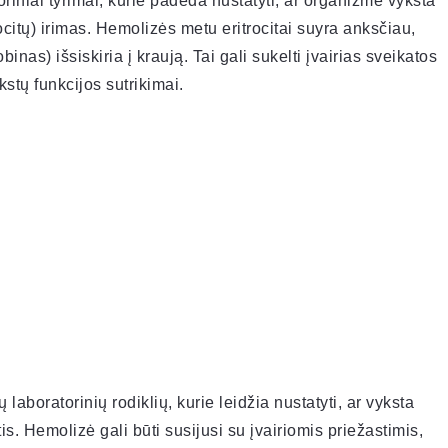
oriniai tyrimai, kurie padeda nustatyti, ar organizme vyksta
citų) irimas. Hemolizės metu eritrocitai suyra anksčiau,
inas) išsiskiria į kraują. Tai gali sukelti įvairias sveikatos
kstų funkcijos sutrikimai.
aboratorinių rodiklių, kurie leidžia nustatyti, ar vyksta
s. Hemolizė gali būti susijusi su įvairiomis priežastimis,