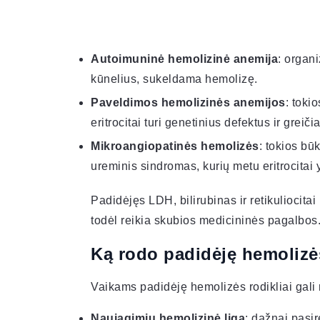
Autoimuninė hemolizinė anemija
: organ
kūnelius, sukeldama hemolizę.
Paveldimos hemolizinės anemijos
: toki
eritrocitai turi genetinius defektus ir greiči
Mikroangiopatinės hemolizės
: tokios bū
ureminis sindromas, kurių metu eritrocitai
Padidėjęs LDH, bilirubinas ir retikuliocit
todėl reikia skubios medicininės pagalbos
Ką rodo padidėję hemolizės
Vaikams padidėję hemolizės rodikliai gali r
Naujagimių hemolizinė liga
: dažnai pasi