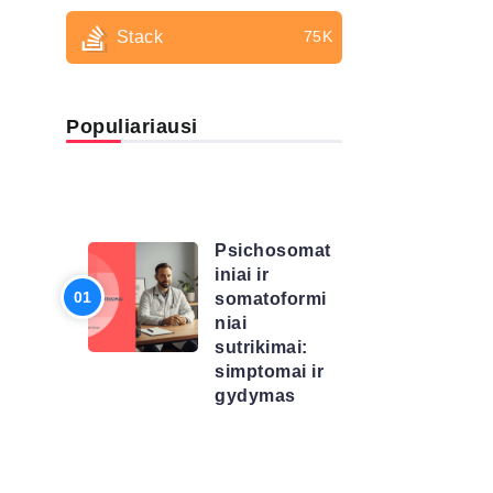
Stack
75K
Populiariausi
LIGŲ
SĄRAŠAS
Psichosomat
iniai ir
somatoformi
niai
sutrikimai:
simptomai ir
gydymas
LIGŲ