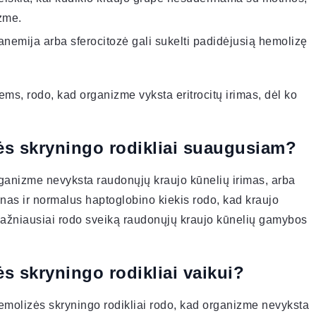
izme.
 anemija arba sferocitozė gali sukelti padidėjusią hemolizę
ems, rodo, kad organizme vyksta eritrocitų irimas, dėl ko
s skryningo rodikliai suaugusiam?
ganizme nevyksta raudonųjų kraujo kūnelių irimas, arba
nas ir normalus haptoglobino kiekis rodo, kad kraujo
 dažniausiai rodo sveiką raudonųjų kraujo kūnelių gamybos
s skryningo rodikliai vaikui?
molizės skryningo rodikliai rodo, kad organizme nevyksta