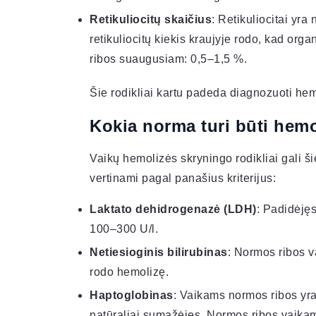
Retikuliocitų skaičius
: Retikuliocitai yr
retikuliocitų kiekis kraujyje rodo, kad or
ribos suaugusiam: 0,5–1,5 %.
Šie rodikliai kartu padeda diagnozuoti hem
Kokia norma turi būti hemo
Vaikų hemolizės skryningo rodikliai gali ši
vertinami pagal panašius kriterijus:
Laktato dehidrogenazė (LDH)
: Padidėjęs
100–300 U/l.
Netiesioginis bilirubinas
: Normos ribos v
rodo hemolizę.
Haptoglobinas
: Vaikams normos ribos yra
natūraliai sumažėjęs. Normos ribos vaika