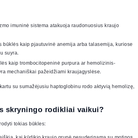
izmo imuninė sistema atakuoja raudonuosius kraujo
os būklės kaip pjautuvinė anemija arba talasemija, kuriose
au suyra.
klės kaip trombocitopeninė purpura ar hemolizinis-
 yra mechaniškai pažeidžiami kraujagyslėse.
ai kartu su sumažėjusiu haptoglobinu rodo aktyvią hemolizę,
.
 skryningo rodikliai vaikui?
odyti tokias būkles:
reiškia, kai kūdikio kraujo grupė nesuderinama su motinos,