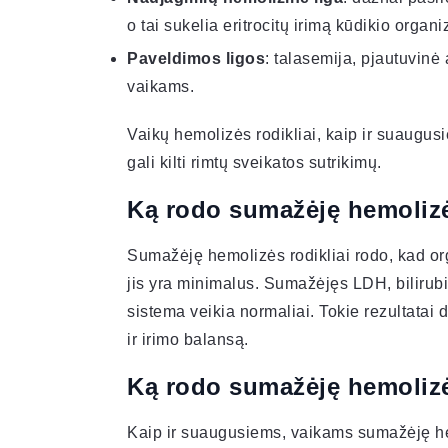
o tai sukelia eritrocitų irimą kūdikio organ
Paveldimos ligos
: talasemija, pjautuvinė
vaikams.
Vaikų hemolizės rodikliai, kaip ir suaugusi
gali kilti rimtų sveikatos sutrikimų.
Ką rodo sumažėję hemolizė
Sumažėję hemolizės rodikliai rodo, kad or
jis yra minimalus. Sumažėjęs LDH, bilirubi
sistema veikia normaliai. Tokie rezultatai
ir irimo balansą.
Ką rodo sumažėję hemolizė
Kaip ir suaugusiems, vaikams sumažėję he