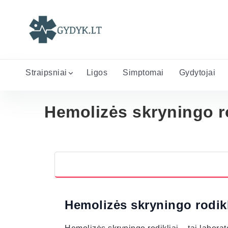
Straipsniai
Ligos
Simptomai
Gydytojai
Hemolizės skryningo ro
Hemolizės skryningo rodikli