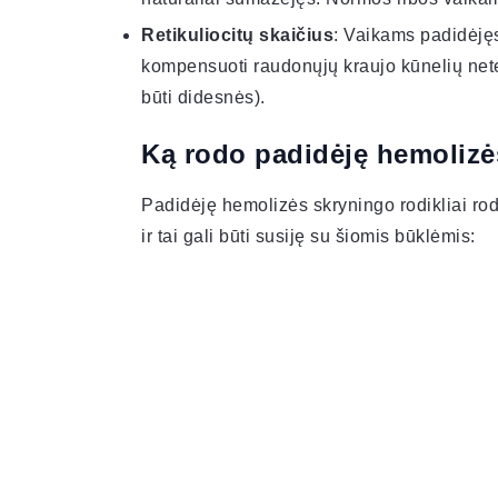
Retikuliocitų skaičius
: Vaikams padidėjęs
kompensuoti raudonųjų kraujo kūnelių net
būti didesnės).
Ką rodo padidėję hemolizė
Padidėję hemolizės skryningo rodikliai ro
ir tai gali būti susiję su šiomis būklėmis: