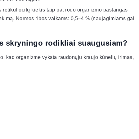
 retikuliocitų kiekis taip pat rodo organizmo pastangas
ekimą. Normos ribos vaikams: 0,5–4 % (naujagimiams gali
s skryningo rodikliai suaugusiam?
do, kad organizme vyksta raudonųjų kraujo kūnelių irimas,