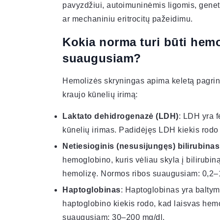
pavyzdžiui, autoimuninėmis ligomis, genetin
ar mechaniniu eritrocitų pažeidimu.
Kokia norma turi būti hemo
suaugusiam?
Hemolizės skryningas apima keletą pagrindi
kraujo kūnelių irimą:
Laktato dehidrogenazė (LDH)
: LDH yra f
kūnelių irimas. Padidėjęs LDH kiekis rod
Netiesioginis (nesusijungęs) bilirubinas
hemoglobino, kuris vėliau skyla į bilirubiną
hemolizę. Normos ribos suaugusiam: 0,2–1
Haptoglobinas
: Haptoglobinas yra baltym
haptoglobino kiekis rodo, kad laisvas h
suaugusiam: 30–200 mg/dl.