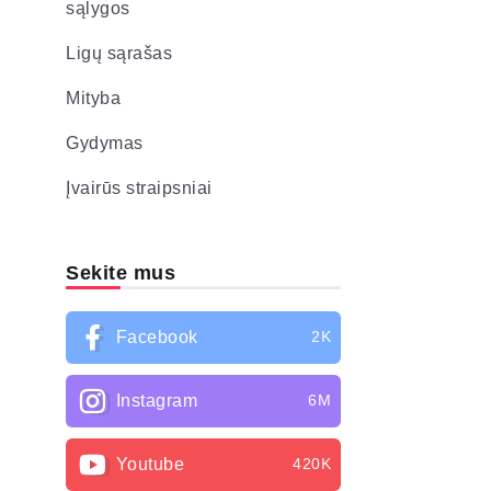
sąlygos
Ligų sąrašas
Mityba
Gydymas
Įvairūs straipsniai
Sekite mus
Facebook
2K
Instagram
6M
Youtube
420K