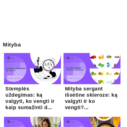
Mityba
Stemplės
Mityba sergant
uždegimas: ką
išsėtine skleroze: ką
valgyti, ko vengti ir
valgyti ir ko
kaip sumažinti d...
vengti?...