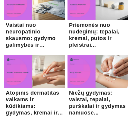
Vaistai nuo
Priemonės nuo
neuropatinio
nudegimų: tepalai,
skausmo: gydymo
kremai, putos ir
galimybės ir
pleistrai...
kapsaicina...
Atopinis dermatitas
Niežų gydymas:
vaikams ir
vaistai, tepalai,
kūdikiams:
purškalai ir gydymas
gydymas, kremai ir
namuose...
pri...