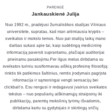
PARENGĖ
Jankauskienė Julija
Nuo 1992 m., pradėjusi žurnalistikos studijas Vilniaus
universitete, supratau, kad man artimiausia kryptis –
sveikatos ir mokslo temos. Nuo pat studijų laikų mano
darbas sukasi apie tai, kaip sudėtingą medicininę
informaciją paversti suprantamu, plačiajai auditorijai
prieinamu pasakojimu.Per ilgus metus dirbdama su
sveikatos turiniu susiformavau aiškią profesinę filosofiją:
rinktis tik patikimus šaltinius, remtis įrodymais pagrįsta
informacija ir sąmoningai vengti sensacijų bei
clickbait’o. Esu rengusi ir redagavusi įvairius sveikatos
tekstus – nuo populiarių aiškinamųjų straipsnių iki
publikacijų, paremtų mokslinių tyrimų išvadomis,
dirbdama kartu su gydytojais ir skirtingų sričių