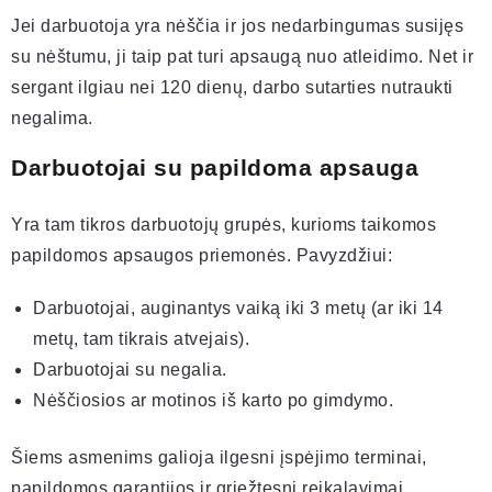
Jei darbuotoja yra nėščia ir jos nedarbingumas susijęs
su nėštumu, ji taip pat turi apsaugą nuo atleidimo. Net ir
sergant ilgiau nei 120 dienų, darbo sutarties nutraukti
negalima.
Darbuotojai su papildoma apsauga
Yra tam tikros darbuotojų grupės, kurioms taikomos
papildomos apsaugos priemonės. Pavyzdžiui:
Darbuotojai, auginantys vaiką iki 3 metų (ar iki 14
metų, tam tikrais atvejais).
Darbuotojai su negalia.
Nėščiosios ar motinos iš karto po gimdymo.
Šiems asmenims galioja ilgesni įspėjimo terminai,
papildomos garantijos ir griežtesni reikalavimai