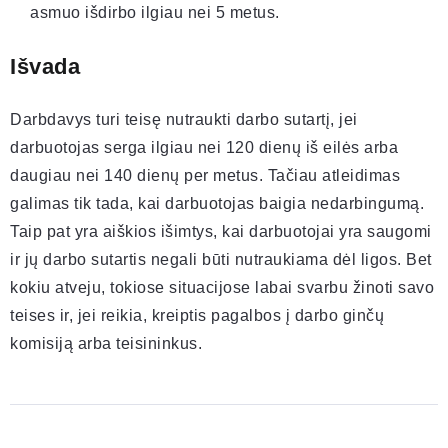
asmuo išdirbo ilgiau nei 5 metus.
Išvada
Darbdavys turi teisę nutraukti darbo sutartį, jei
darbuotojas serga ilgiau nei 120 dienų iš eilės arba
daugiau nei 140 dienų per metus. Tačiau atleidimas
galimas tik tada, kai darbuotojas baigia nedarbingumą.
Taip pat yra aiškios išimtys, kai darbuotojai yra saugomi
ir jų darbo sutartis negali būti nutraukiama dėl ligos. Bet
kokiu atveju, tokiose situacijose labai svarbu žinoti savo
teises ir, jei reikia, kreiptis pagalbos į darbo ginčų
komisiją arba teisininkus.