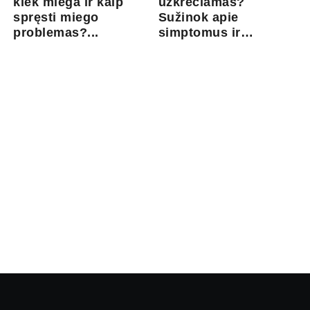
kiek miega ir kaip
užkrečiamas?
spręsti miego
Sužinok apie
problemas?...
simptomus ir
gydymo gal...