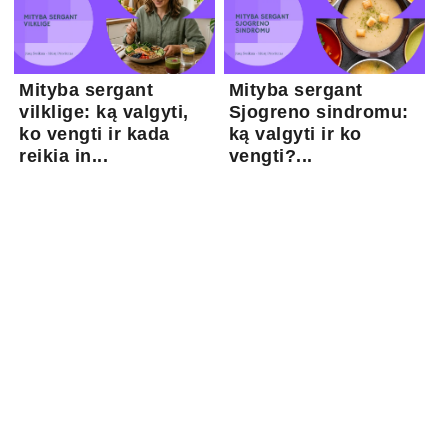
Mityba sergant
Mityba sergant
vilklige: ką valgyti,
Sjogreno sindromu:
ko vengti ir kada
ką valgyti ir ko
reikia in...
vengti?...