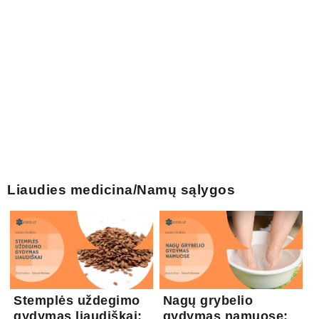
Liaudies medicina/Namų sąlygos
Stemplės uždegimo
Nagų grybelio
gydymas liaudiškai:
gydymas namuose: