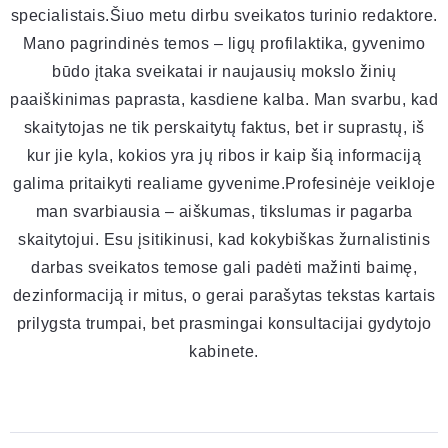
specialistais.Šiuo metu dirbu sveikatos turinio redaktore.
Mano pagrindinės temos – ligų profilaktika, gyvenimo
būdo įtaka sveikatai ir naujausių mokslo žinių
paaiškinimas paprasta, kasdiene kalba. Man svarbu, kad
skaitytojas ne tik perskaitytų faktus, bet ir suprastų, iš
kur jie kyla, kokios yra jų ribos ir kaip šią informaciją
galima pritaikyti realiame gyvenime.Profesinėje veikloje
man svarbiausia – aiškumas, tikslumas ir pagarba
skaitytojui. Esu įsitikinusi, kad kokybiškas žurnalistinis
darbas sveikatos temose gali padėti mažinti baimę,
dezinformaciją ir mitus, o gerai parašytas tekstas kartais
prilygsta trumpai, bet prasmingai konsultacijai gydytojo
kabinete.