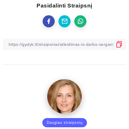
Pasidalinti Straipsnį
Daugiau straipsnių