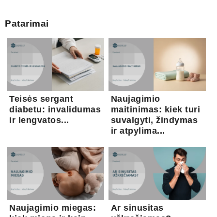
Patarimai
Teisės sergant
Naujagimio
diabetu: invalidumas
maitinimas: kiek turi
ir lengvatos...
suvalgyti, žindymas
ir atpylima...
Naujagimio miegas:
Ar sinusitas