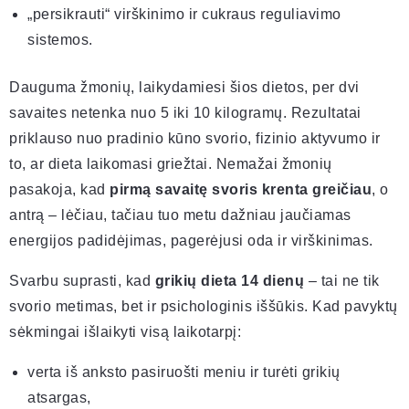
„persikrauti“ virškinimo ir cukraus reguliavimo
sistemos.
Dauguma žmonių, laikydamiesi šios dietos, per dvi
savaites netenka nuo 5 iki 10 kilogramų. Rezultatai
priklauso nuo pradinio kūno svorio, fizinio aktyvumo ir
to, ar dieta laikomasi griežtai. Nemažai žmonių
pasakoja, kad
pirmą savaitę svoris krenta greičiau
, o
antrą – lėčiau, tačiau tuo metu dažniau jaučiamas
energijos padidėjimas, pagerėjusi oda ir virškinimas.
Svarbu suprasti, kad
grikių dieta 14 dienų
– tai ne tik
svorio metimas, bet ir psichologinis iššūkis. Kad pavyktų
sėkmingai išlaikyti visą laikotarpį:
verta iš anksto pasiruošti meniu ir turėti grikių
atsargas,