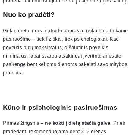
pradeda naudoti daugiau riebalų kaip energijos šaltinį.
Nuo ko pradėti?
Grikių dieta, nors ir atrodo paprasta, reikalauja tinkamo
pasiruošimo – tiek fiziškai, tiek psichologiškai. Kad
poveikis būtų maksimalus, o šalutinis poveikis
minimalus, labai svarbu atsakingai įvertinti, ar esate
pasirengę bent kelioms dienoms pakeisti savo mitybos
įpročius.
Kūno ir psichologinis pasiruošimas
Pirmas žingsnis –
ne šokti į dietą stačia galva
. Prieš
pradedant, rekomenduojama bent 2–3 dienas