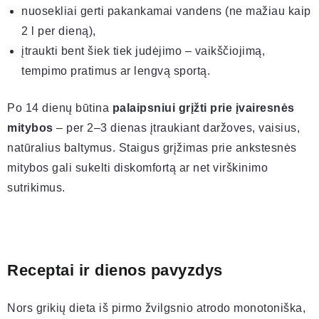
nuosekliai gerti pakankamai vandens (ne mažiau kaip
2 l per dieną),
įtraukti bent šiek tiek judėjimo – vaikščiojimą,
tempimo pratimus ar lengvą sportą.
Po 14 dienų būtina
palaipsniui grįžti prie įvairesnės
mitybos
– per 2–3 dienas įtraukiant daržoves, vaisius,
natūralius baltymus. Staigus grįžimas prie ankstesnės
mitybos gali sukelti diskomfortą ar net virškinimo
sutrikimus.
Receptai ir dienos pavyzdys
Nors grikių dieta iš pirmo žvilgsnio atrodo monotoniška,