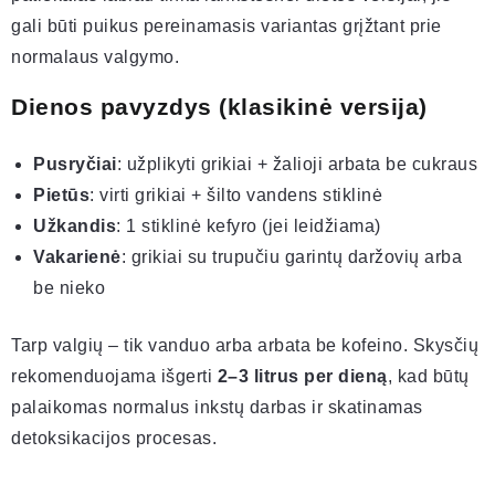
gali būti puikus pereinamasis variantas grįžtant prie
normalaus valgymo.
Dienos pavyzdys (klasikinė versija)
Pusryčiai
: užplikyti grikiai + žalioji arbata be cukraus
Pietūs
: virti grikiai + šilto vandens stiklinė
Užkandis
: 1 stiklinė kefyro (jei leidžiama)
Vakarienė
: grikiai su trupučiu garintų daržovių arba
be nieko
Tarp valgių – tik vanduo arba arbata be kofeino. Skysčių
rekomenduojama išgerti
2–3 litrus per dieną
, kad būtų
palaikomas normalus inkstų darbas ir skatinamas
detoksikacijos procesas.