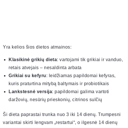
Yra kelios šios dietos atmainos:
Klasikinė grikių dieta
: vartojami tik grikiai ir vanduo,
retais atvejais – nesaldinta arbata
Grikiai su kefyru
: leidžiamas papildomai kefyras,
kuris praturtina mitybą baltymais ir probiotikais
Lankstesnė versija
: papildomai galima vartoti
daržovių, nesūrių prieskonių, citrinos sulčių
Ši dieta paprastai trunka nuo 3 iki 14 dienų. Trumpesni
variantai skirti lengvam „restartui“, o ilgesnė 14 dienų