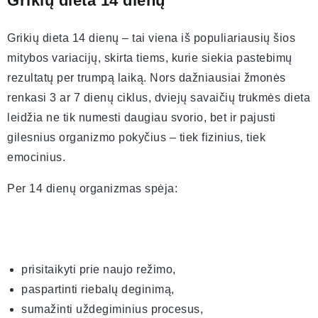
Grikių dieta 14 dienų
Grikių dieta 14 dienų – tai viena iš populiariausių šios
mitybos variacijų, skirta tiems, kurie siekia pastebimų
rezultatų per trumpą laiką. Nors dažniausiai žmonės
renkasi 3 ar 7 dienų ciklus, dviejų savaičių trukmės dieta
leidžia ne tik numesti daugiau svorio, bet ir pajusti
gilesnius organizmo pokyčius – tiek fizinius, tiek
emocinius.
Per 14 dienų organizmas spėja:
prisitaikyti prie naujo režimo,
paspartinti riebalų deginimą,
sumažinti uždegiminius procesus,