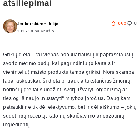
atsiliepimai
868
0
Jankauskienė Julija
2025 30 balandžio
Grikių dieta – tai vienas populiariausių ir paprasčiausių
svorio metimo būdų, kai pagrindiniu (o kartais ir
vieninteliu) maisto produktu tampa grikiai. Nors skamba
labai asketiškai, ši dieta pritraukia tūkstančius žmonių,
norinčių greitai sumažinti svorį, išvalyti organizmą ar
tiesiog iš naujo „nustatyti“ mitybos įpročius. Daug kam
patraukli ne tik dėl efektyvumo, bet ir dėl aiškumo – jokių
sudėtingų receptų, kalorijų skaičiavimo ar egzotinių
ingredientų.