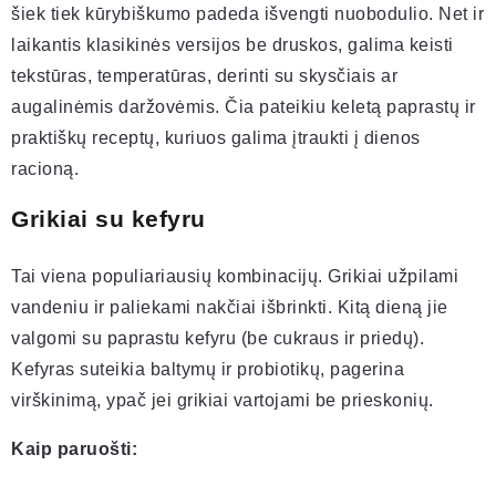
šiek tiek kūrybiškumo padeda išvengti nuobodulio. Net ir
laikantis klasikinės versijos be druskos, galima keisti
tekstūras, temperatūras, derinti su skysčiais ar
augalinėmis daržovėmis. Čia pateikiu keletą paprastų ir
praktiškų receptų, kuriuos galima įtraukti į dienos
racioną.
Grikiai su kefyru
Tai viena populiariausių kombinacijų. Grikiai užpilami
vandeniu ir paliekami nakčiai išbrinkti. Kitą dieną jie
valgomi su paprastu kefyru (be cukraus ir priedų).
Kefyras suteikia baltymų ir probiotikų, pagerina
virškinimą, ypač jei grikiai vartojami be prieskonių.
Kaip paruošti: