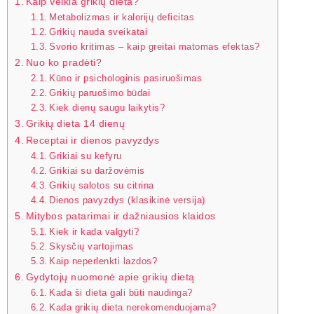
Kaip veikia grikių dieta?
Metabolizmas ir kalorijų deficitas
Grikių nauda sveikatai
Svorio kritimas – kaip greitai matomas efektas?
Nuo ko pradėti?
Kūno ir psichologinis pasiruošimas
Grikių paruošimo būdai
Kiek dienų saugu laikytis?
Grikių dieta 14 dienų
Receptai ir dienos pavyzdys
Grikiai su kefyru
Grikiai su daržovėmis
Grikių salotos su citrina
Dienos pavyzdys (klasikinė versija)
Mitybos patarimai ir dažniausios klaidos
Kiek ir kada valgyti?
Skysčių vartojimas
Kaip neperlenkti lazdos?
Gydytojų nuomonė apie grikių dietą
Kada ši dieta gali būti naudinga?
Kada grikių dieta nerekomenduojama?