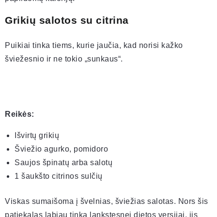
Grikių salotos su citrina
Puikiai tinka tiems, kurie jaučia, kad norisi kažko
šviežesnio ir ne tokio „sunkaus“.
Reikės:
Išvirtų grikių
Šviežio agurko, pomidoro
Saujos špinatų arba salotų
1 šaukšto citrinos sulčių
Viskas sumaišoma į švelnias, šviežias salotas. Nors šis
patiekalas labiau tinka lankstesnei dietos versijai, jis