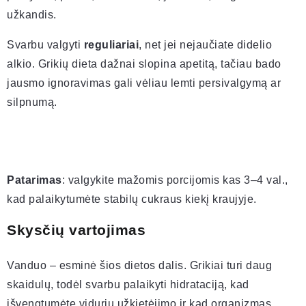
užkandis.
Svarbu valgyti
reguliariai
, net jei nejaučiate didelio
alkio. Grikių dieta dažnai slopina apetitą, tačiau bado
jausmo ignoravimas gali vėliau lemti persivalgymą ar
silpnumą.
Patarimas
: valgykite mažomis porcijomis kas 3–4 val.,
kad palaikytumėte stabilų cukraus kiekį kraujyje.
Skysčių vartojimas
Vanduo – esminė šios dietos dalis. Grikiai turi daug
skaidulų, todėl svarbu palaikyti hidrataciją, kad
išvengtumėte vidurių užkietėjimo ir kad organizmas