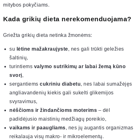
mitybos pokyčiams.
Kada grikių dieta nerekomenduojama?
Griežta grikių dieta netinka žmonėms:
su
lėtine mažakraujyste
, nes gali trūkti geležies
šaltinių,
turintiems
valymo sutrikimų ar labai žemą kūno
svorį
,
sergantiems
cukriniu diabetu
, nes labai sumažėjęs
angliavandenių kiekis gali sukelti glikemijos
svyravimus,
nėščioms ir žindančioms moterims
– dėl
padidėjusio maistinių medžiagų poreikio,
vaikams ir paaugliams
, nes jų augantis organizmas
reikalauja visų makro- ir mikroelementų.