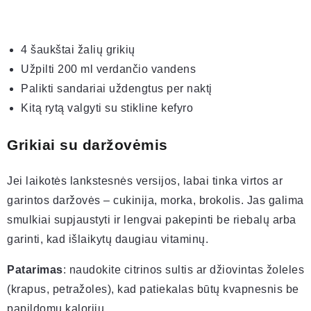
4 šaukštai žalių grikių
Užpilti 200 ml verdančio vandens
Palikti sandariai uždengtus per naktį
Kitą rytą valgyti su stikline kefyro
Grikiai su daržovėmis
Jei laikotės lankstesnės versijos, labai tinka virtos ar
garintos daržovės – cukinija, morka, brokolis. Jas galima
smulkiai supjaustyti ir lengvai pakepinti be riebalų arba
garinti, kad išlaikytų daugiau vitaminų.
Patarimas
: naudokite citrinos sultis ar džiovintas žoleles
(krapus, petražoles), kad patiekalas būtų kvapnesnis be
papildomų kalorijų.