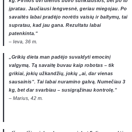
kg. Pirmos dvi dienos buvo sunkiausios, bet po to
įpratau. Jaučiausi lengvesnė, geriau miegojau. Po
savaitės labai pradėjo norėtis vaisių ir baltymų, tai
supratau, kad jau gana. Rezultatu labai
patenkinta.“
– Ieva, 36 m.
„Grikių dieta man padėjo suvaldyti emocinį
valgymą. Tą savaitę buvau kaip robotas – tik
grikiai, jokių užkandžių, jokių „ai, dar vienas
sausainis“. Tai labai nuramino galvą. Numečiau 3
kg, bet dar svarbiau – susigrąžinau kontrolę.“
– Marius, 42 m.