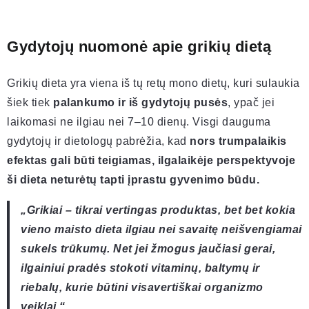
Gydytojų nuomonė apie grikių dietą
Grikių dieta yra viena iš tų retų mono dietų, kuri sulaukia
šiek tiek
palankumo ir iš gydytojų pusės
, ypač jei
laikomasi ne ilgiau nei 7–10 dienų. Visgi dauguma
gydytojų ir dietologų pabrėžia, kad
nors trumpalaikis
efektas gali būti teigiamas, ilgalaikėje perspektyvoje
ši dieta neturėtų tapti įprastu gyvenimo būdu.
„Grikiai – tikrai vertingas produktas, bet bet kokia
vieno maisto dieta ilgiau nei savaitę neišvengiamai
sukels trūkumų. Net jei žmogus jaučiasi gerai,
ilgainiui pradės stokoti vitaminų, baltymų ir
riebalų, kurie būtini visavertiškai organizmo
veiklai.“