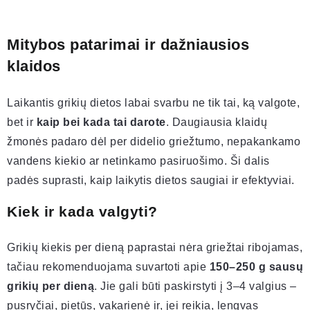
Mitybos patarimai ir dažniausios
klaidos
Laikantis grikių dietos labai svarbu ne tik tai, ką valgote,
bet ir
kaip bei kada tai darote
. Daugiausia klaidų
žmonės padaro dėl per didelio griežtumo, nepakankamo
vandens kiekio ar netinkamo pasiruošimo. Ši dalis
padės suprasti, kaip laikytis dietos saugiai ir efektyviai.
Kiek ir kada valgyti?
Grikių kiekis per dieną paprastai nėra griežtai ribojamas,
tačiau rekomenduojama suvartoti apie
150–250 g sausų
grikių per dieną
. Jie gali būti paskirstyti į 3–4 valgius –
pusryčiai, pietūs, vakarienė ir, jei reikia, lengvas