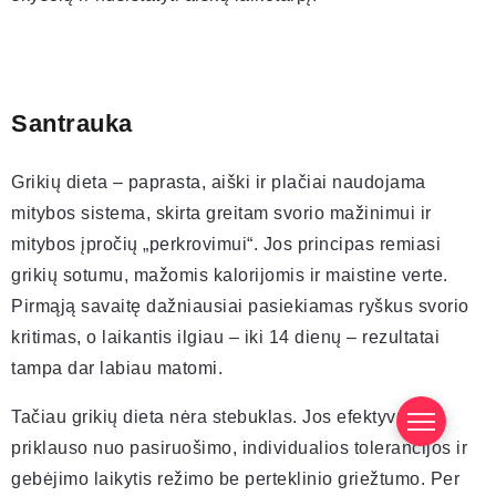
Santrauka
Grikių dieta – paprasta, aiški ir plačiai naudojama
mitybos sistema, skirta greitam svorio mažinimui ir
mitybos įpročių „perkrovimui“. Jos principas remiasi
grikių sotumu, mažomis kalorijomis ir maistine verte.
Pirmąją savaitę dažniausiai pasiekiamas ryškus svorio
kritimas, o laikantis ilgiau – iki 14 dienų – rezultatai
tampa dar labiau matomi.
Tačiau grikių dieta nėra stebuklas. Jos efektyvumas
priklauso nuo pasiruošimo, individualios tolerancijos ir
gebėjimo laikytis režimo be perteklinio griežtumo. Per