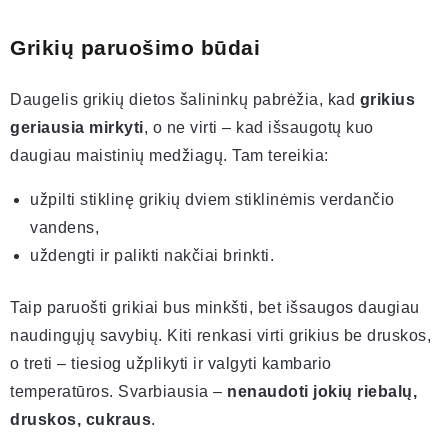
Grikių paruošimo būdai
Daugelis grikių dietos šalininkų pabrėžia, kad
grikius
geriausia mirkyti
, o ne virti – kad išsaugotų kuo
daugiau maistinių medžiagų. Tam tereikia:
užpilti stiklinę grikių dviem stiklinėmis verdančio
vandens,
uždengti ir palikti nakčiai brinkti.
Taip paruošti grikiai bus minkšti, bet išsaugos daugiau
naudingųjų savybių. Kiti renkasi virti grikius be druskos,
o treti – tiesiog užplikyti ir valgyti kambario
temperatūros. Svarbiausia –
nenaudoti jokių riebalų,
druskos, cukraus
.