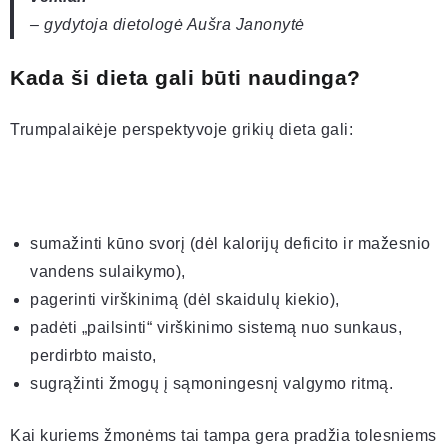
– gydytoja dietologė Aušra Janonytė
Kada ši dieta gali būti naudinga?
Trumpalaikėje perspektyvoje grikių dieta gali:
sumažinti kūno svorį (dėl kalorijų deficito ir mažesnio
vandens sulaikymo),
pagerinti virškinimą (dėl skaidulų kiekio),
padėti „pailsinti“ virškinimo sistemą nuo sunkaus,
perdirbto maisto,
sugrąžinti žmogų į sąmoningesnį valgymo ritmą.
Kai kuriems žmonėms tai tampa gera pradžia tolesniems