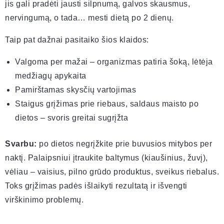
jis gali pradėti jausti silpnumą, galvos skausmus,
nervingumą, o tada… mesti dietą po 2 dienų.
Taip pat dažnai pasitaiko šios klaidos:
Valgoma per mažai – organizmas patiria šoką, lėtėja
medžiagų apykaita
Pamirštamas skysčių vartojimas
Staigus grįžimas prie riebaus, saldaus maisto po
dietos – svoris greitai sugrįžta
Svarbu:
po dietos negrįžkite prie buvusios mitybos per
naktį. Palaipsniui įtraukite baltymus (kiaušinius, žuvį),
vėliau – vaisius, pilno grūdo produktus, sveikus riebalus.
Toks grįžimas padės išlaikyti rezultatą ir išvengti
virškinimo problemų.