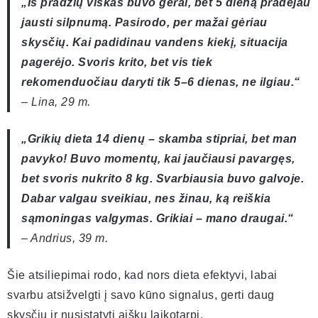
„Iš pradžių viskas buvo gerai, bet 5 dieną pradėjau
jausti silpnumą. Pasirodo, per mažai gėriau
skysčių. Kai padidinau vandens kiekį, situacija
pagerėjo. Svoris krito, bet vis tiek
rekomenduočiau daryti tik 5–6 dienas, ne ilgiau.“
– Lina, 29 m.
„Grikių dieta 14 dienų – skamba stipriai, bet man
pavyko! Buvo momentų, kai jaučiausi pavargęs,
bet svoris nukrito 8 kg. Svarbiausia buvo galvoje.
Dabar valgau sveikiau, nes žinau, ką reiškia
sąmoningas valgymas. Grikiai – mano draugai.“
– Andrius, 39 m.
Šie atsiliepimai rodo, kad nors dieta efektyvi, labai
svarbu atsižvelgti į savo kūno signalus, gerti daug
skysčių ir nusistatyti aiškų laikotarpį.