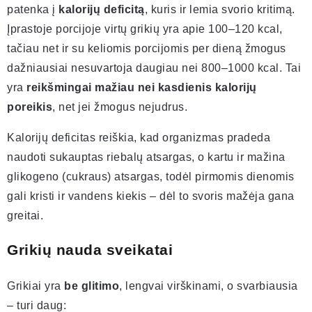
patenka į
kalorijų deficitą
, kuris ir lemia svorio kritimą.
Įprastoje porcijoje virtų grikių yra apie 100–120 kcal,
tačiau net ir su keliomis porcijomis per dieną žmogus
dažniausiai nesuvartoja daugiau nei 800–1000 kcal. Tai
yra
reikšmingai mažiau nei kasdienis kalorijų
poreikis
, net jei žmogus nejudrus.
Kalorijų deficitas reiškia, kad organizmas pradeda
naudoti sukauptas riebalų atsargas, o kartu ir mažina
glikogeno (cukraus) atsargas, todėl pirmomis dienomis
gali kristi ir vandens kiekis – dėl to svoris mažėja gana
greitai.
Grikių nauda sveikatai
Grikiai yra
be glitimo
, lengvai virškinami, o svarbiausia
– turi daug: