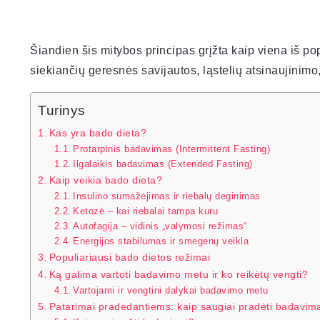
Šiandien šis mitybos principas grįžta kaip viena iš popu
siekiančių geresnės savijautos, ląstelių atsinaujinimo
Turinys
Kas yra bado dieta?
Protarpinis badavimas (Intermittent Fasting)
Ilgalaikis badavimas (Extended Fasting)
Kaip veikia bado dieta?
Insulino sumažėjimas ir riebalų deginimas
Ketozė – kai riebalai tampa kuru
Autofagija – vidinis „valymosi režimas“
Energijos stabilumas ir smegenų veikla
Populiariausi bado dietos režimai
Ką galima vartoti badavimo metu ir ko reikėtų vengti?
Vartojami ir vengtini dalykai badavimo metu
Patarimai pradedantiems: kaip saugiai pradėti badavim