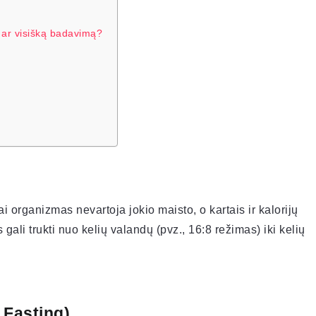
į ar visišką badavimą?
 organizmas nevartoja jokio maisto, o kartais ir kalorijų
ali trukti nuo kelių valandų (pvz., 16:8 režimas) iki kelių
 Fasting)