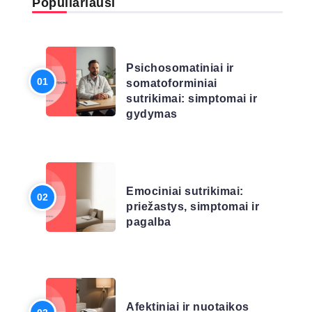
Populiariausi
LIGŲ SĄRAŠAS
Psichosomatiniai ir
somatoforminiai
sutrikimai: simptomai ir
gydymas
LIGŲ SĄRAŠAS
Emociniai sutrikimai:
priežastys, simptomai ir
pagalba
LIGŲ SĄRAŠAS
Afektiniai ir nuotaikos