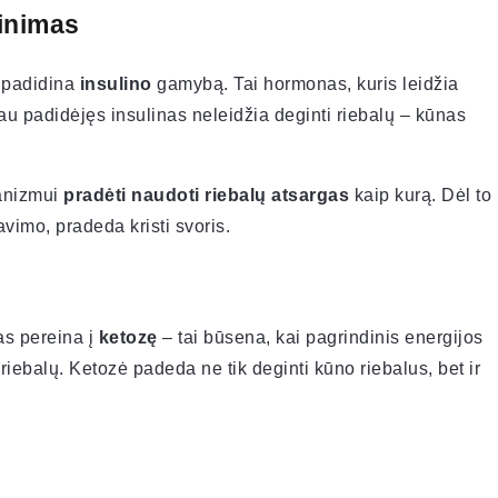
ginimas
 padidina
insulino
gamybą. Tai hormonas, kuris leidžia
au padidėjęs insulinas neleidžia deginti riebalų – kūnas
ganizmui
pradėti naudoti riebalų atsargas
kaip kurą. Dėl to
avimo, pradeda kristi svoris.
as pereina į
ketozę
– tai būsena, kai pagrindinis energijos
 riebalų. Ketozė padeda ne tik deginti kūno riebalus, bet ir