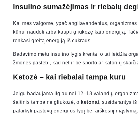
Insulino sumažėjimas ir riebalų de
Kai mes valgome, ypač angliavandenius, organizmas
kūnui naudoti arba kaupti gliukozę kaip energiją. Tači
renkasi greitą energiją iš cukraus.
Badavimo metu insulino lygis krenta, o tai leidžia or
žmonės pastebi, kad net ir be sporto ar kalorijų skaiči
Ketozė – kai riebalai tampa kuru
Jeigu badaujama ilgiau nei 12–18 valandų, organizm
šaltinis tampa ne gliukozė, o
ketonai
, susidarantys iš
palaikyti pastovų energijos lygį bei aiškesnį mąstymą.