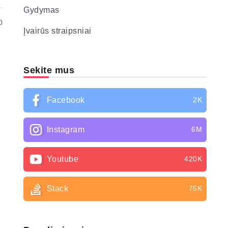
Gydymas
0
Įvairūs straipsniai
Sekite mus
Facebook
2K
Instagram
6M
Youtube
420K
Stack
75K