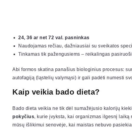
24, 36 ar net 72 val. pasninkas
Naudojamas rečiau, dažniausiai su sveikatos specia
Tinkamas tik pažengusiems – reikalingas pasiruoši
Abi formos skatina panašius biologinius procesus: sum
autofagiją (ląstelių valymąsi) ir gali padėti numesti sv
Kaip veikia bado dieta?
Bado dieta veikia ne tik dėl sumažėjusio kalorijų kiek
pokyčius
, kurie įvyksta, kai organizmas ilgesnį laik
mūsų išlikimui senovėje, kai maistas nebuvo pasiekia