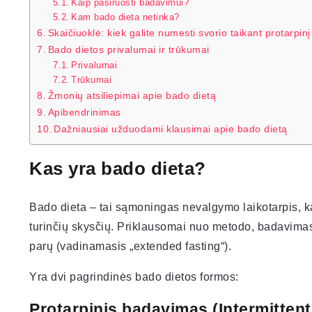
Kaip pasiruošti badavimui?
Kam bado dieta netinka?
Skaičiuoklė: kiek galite numesti svorio taikant protarpin
Bado dietos privalumai ir trūkumai
Privalumai
Trūkumai
Žmonių atsiliepimai apie bado dietą
Apibendrinimas
Dažniausiai užduodami klausimai apie bado dietą
Kas yra bado dieta?
Bado dieta – tai sąmoningas nevalgymo laikotarpis, kai
turinčių skysčių. Priklausomai nuo metodo, badavimas g
parų (vadinamasis „extended fasting“).
Yra dvi pagrindinės bado dietos formos:
Protarpinis badavimas (Intermittent