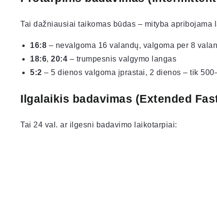
Tai dažniausiai taikomas būdas – mityba apribojama la
16:8
– nevalgoma 16 valandų, valgoma per 8 vala
18:6
,
20:4
– trumpesnis valgymo langas
5:2
– 5 dienos valgoma įprastai, 2 dienos – tik 500
Ilgalaikis badavimas (Extended Fas
Tai 24 val. ar ilgesni badavimo laikotarpiai: