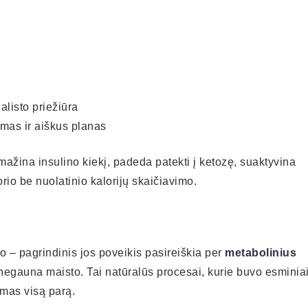
listo priežiūra
mas ir aiškus planas
ažina insulino kiekį, padeda patekti į ketozę, suaktyvina
orio be nuolatinio kalorijų skaičiavimo.
io – pagrindinis jos poveikis pasireiškia per
metabolinius
ą negauna maisto. Tai natūralūs procesai, kurie buvo esminia
mas visą parą.