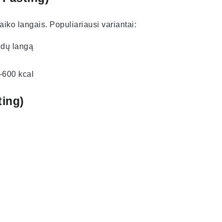
iko langais. Populiariausi variantai:
ndų langą
–600 kcal
ting)