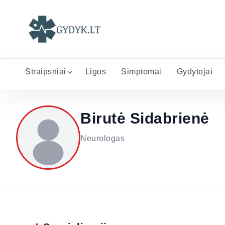
Straipsniai
Ligos
Simptomai
Gydytojai
Birutė Sidabrienė
Neurologas