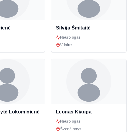
cienė
Silvija Šmitaitė
Neurologas
Vilnius
dytė Lokominienė
Leonas Kiaupa
Neurologas
Švenčionys