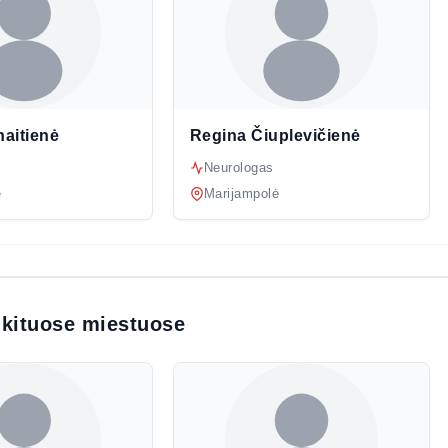
naitienė
Regina Čiuplevičienė
Neurologas
ė
Marijampolė
 kituose miestuose