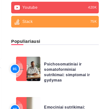
Youtube
420K
Stack
75K
Populiariausi
LIGŲ SĄRAŠAS
Psichosomatiniai ir
somatoforminiai
sutrikimai: simptomai ir
gydymas
LIGŲ SĄRAŠAS
Emociniai sutrikimai: