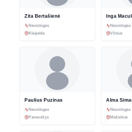
Zita Bertašienė
Inga Macul
Neurologas
Neurologas
Klaipėda
Vilnius
Paulius Puzinas
Alma Sima
Neurologas
Neurologas
Panevėžys
Mažeikiai