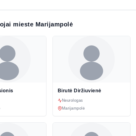
tojai mieste Marijampolė
ionis
Birutė Diržiuvienė
Neurologas
ė
Marijampolė