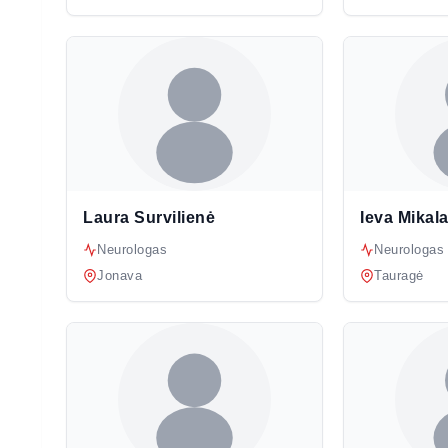
Laura Survilienė
Ieva Mikal
Neurologas
Neurologas
Jonava
Tauragė