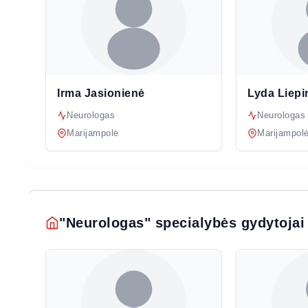
Irma Jasionienė
Lyda Liepi
Neurologas
Neurologas
Marijampolė
Marijampol
"Neurologas" specialybės gydytojai