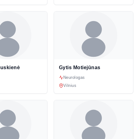
auskienė
Gytis Motiejūnas
Neurologas
Vilnius