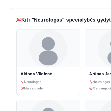
Kiti "Neurologas" specialybės gydy
Aldona Vildienė
Arūnas Jas
Neurologas
Neurologas
Marijampolė
Marijampol