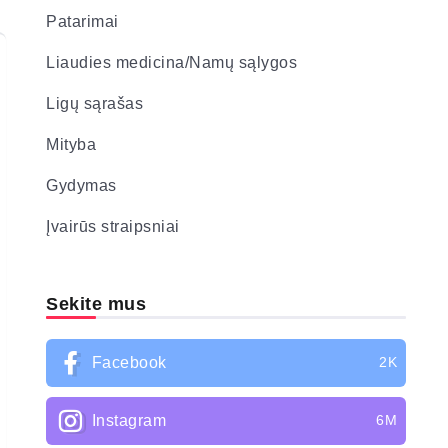
Patarimai
Liaudies medicina/Namų sąlygos
Ligų sąrašas
Mityba
Gydymas
Įvairūs straipsniai
Sekite mus
Facebook
2K
Instagram
6M