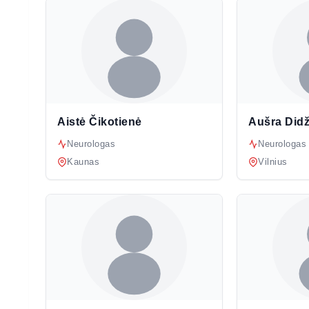
Aistė Čikotienė
Aušra Didž
Neurologas
Neurologas
Kaunas
Vilnius