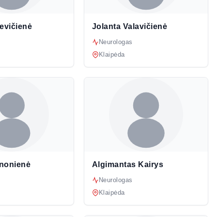
evičienė
Jolanta Valavičienė
Neurologas
Klaipėda
nonienė
Algimantas Kairys
Neurologas
Klaipėda