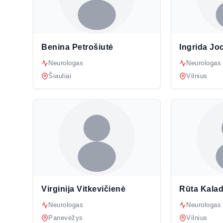
Benina Petrošiutė
Ingrida Jo
Neurologas
Neurologas
Šiauliai
Vilnius
Virginija Vitkevičienė
Rūta Kala
Neurologas
Neurologas
Panevėžys
Vilnius