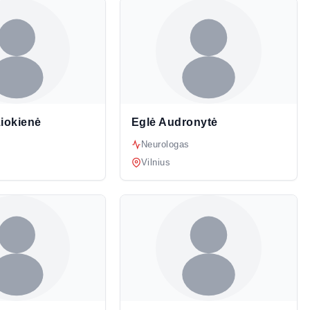
iokienė
Eglė Audronytė
Neurologas
Vilnius