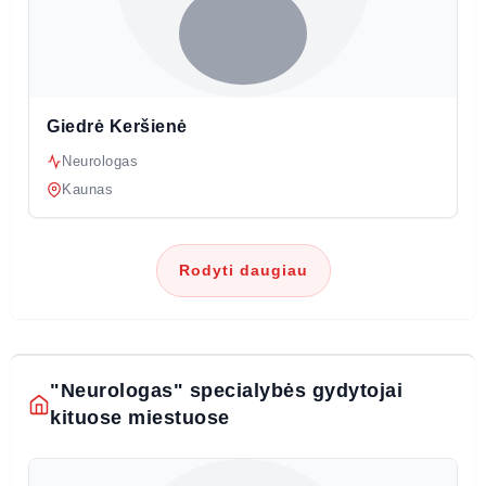
Giedrė Keršienė
Neurologas
Kaunas
Rodyti daugiau
"Neurologas" specialybės gydytojai
kituose miestuose