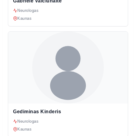
Gabrielė Vaičiūnaitė
Neurologas
Kaunas
Gediminas Kinderis
Neurologas
Kaunas