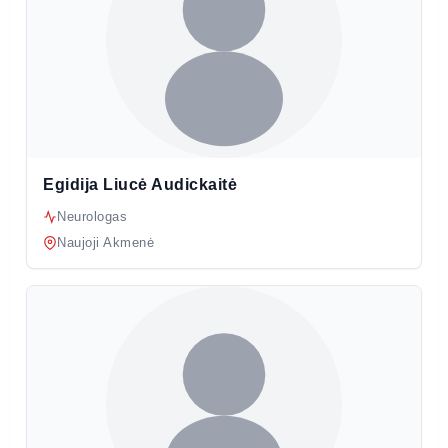
Egidija Liucė Audickaitė
Neurologas
Naujoji Akmenė