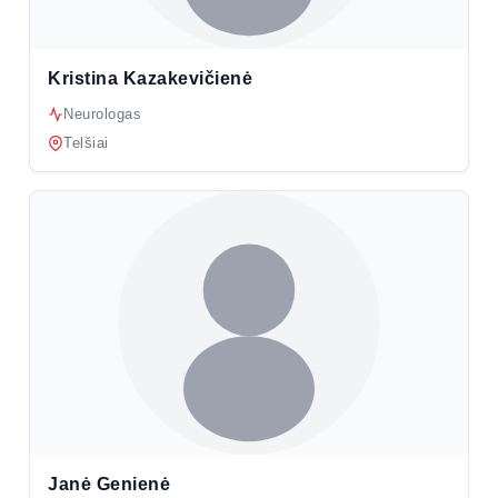
Kristina Kazakevičienė
Neurologas
Telšiai
Janė Genienė