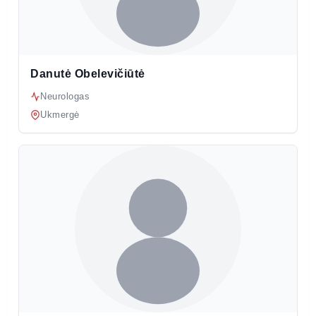
Danutė Obelevičiūtė
Neurologas
Ukmergė