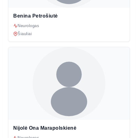
Benina Petrošiutė
Neurologas
Šiauliai
Nijolė Ona Marapolskienė
Neurologas