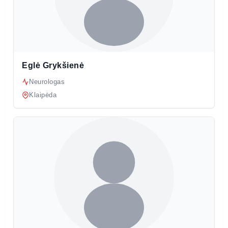
Eglė Grykšienė
Neurologas
Klaipėda