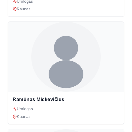
Urologas
Kaunas
Ramūnas Mickevičius
Urologas
Kaunas