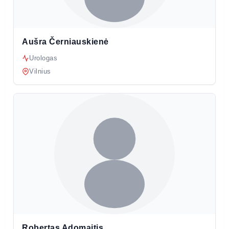
Aušra Černiauskienė
Urologas
Vilnius
Robertas Adomaitis