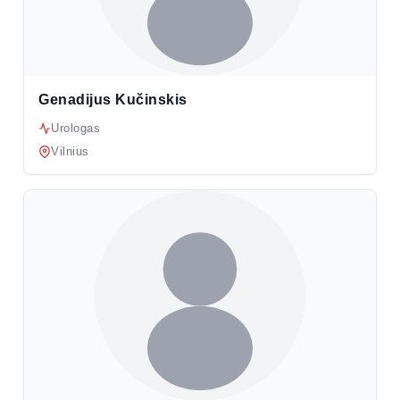
Genadijus Kučinskis
Urologas
Vilnius