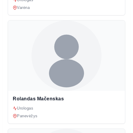
Varėna
Rolandas Mačenskas
Urologas
Panevėžys