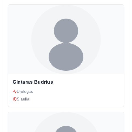
Gintaras Budrius
Urologas
Šiauliai