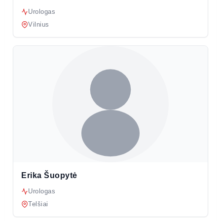
Urologas
Vilnius
Erika Šuopytė
Urologas
Telšiai