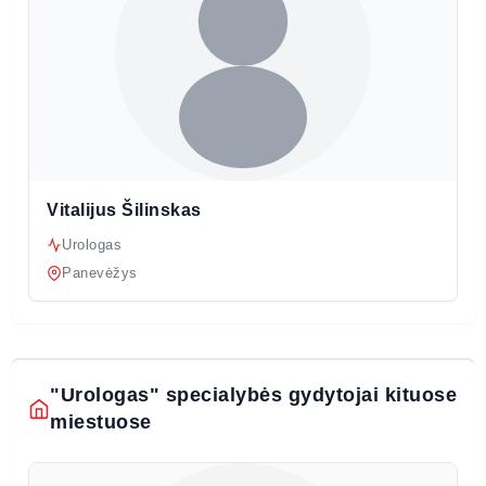
Vitalijus Šilinskas
Urologas
Panevėžys
"Urologas" specialybės gydytojai kituose
miestuose