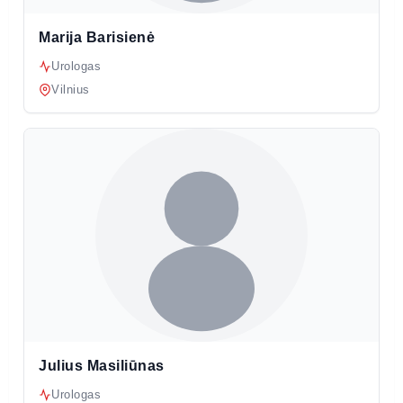
Marija Barisienė
Urologas
Vilnius
Julius Masiliūnas
Urologas