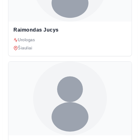
Raimondas Jucys
Urologas
Šiauliai