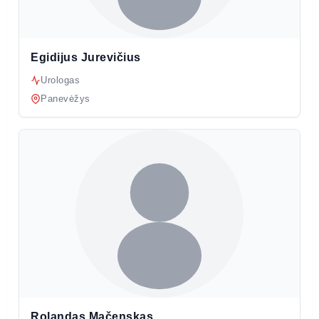
Egidijus Jurevičius
Urologas
Panevėžys
Rolandas Mačenskas