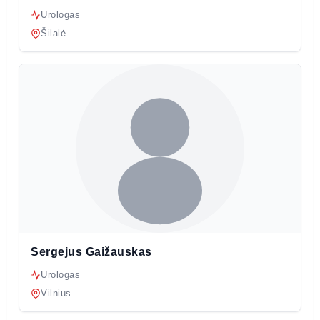
Urologas
Šilalė
Sergejus Gaižauskas
Urologas
Vilnius