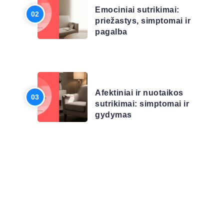
Emociniai sutrikimai:
priežastys, simptomai ir
pagalba
LIGŲ SĄRAŠAS
Afektiniai ir nuotaikos
sutrikimai: simptomai ir
gydymas