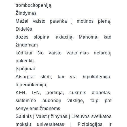
trombocitopeniją.
Žindymas
Mažai vaisto patenka į motinos pieną.
Didelės
dozės slopina laktaciją. Manoma, kad
žindomam
kūdikiui šio vaisto vartojimas neturėtų
pakenkti.
Įspėjimai
Atsargiai skirti, kai yra hipokalemija,
hiperurikemija,
KFN, IFN, porfirija, cukrinis diabetas,
sisteminė audonoji vilkligė, taip pat
senyviems žmonėms.
Šaltinis | Vaistų žinynas | Lietuvos sveikatos
mokslų universitetas | Fiziologijos ir