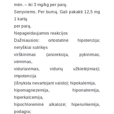
mėn. – iki 3 mg/kg per parą.
Senyviems. Per burną. Gali pakakti 12,5 mg
1 kartą
per parą.
Nepageidaujamos reakcijos
Dažniausios: ortostatinė hipotenzija;
neryškiai sutrikęs
virškinimas (anoreksija, pykinimas,
vėmimas,
viduriavimas, vidurių užkietėjimas);
impotencija
(išnyksta nevartojant vaisto); hipokalemija,
hipomagnezemija, hiponatremija,
hiperkalcemija,
hipochloreminė alkalozė; hiperurikemija,
podagra;