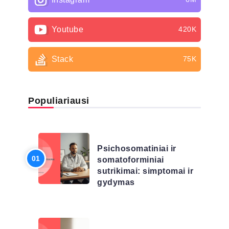
Youtube
420K
Stack
75K
Populiariausi
LIGŲ SĄRAŠAS
Psichosomatiniai ir
somatoforminiai
sutrikimai: simptomai ir
gydymas
LIGŲ SĄRAŠAS