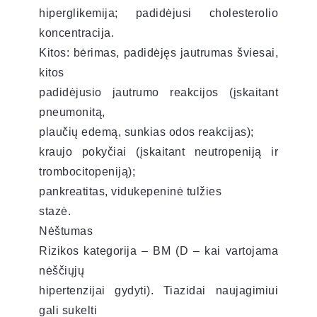
hiperglikemija; padidėjusi cholesterolio
koncentracija.
Kitos: bėrimas, padidėjęs jautrumas šviesai,
kitos
padidėjusio jautrumo reakcijos (įskaitant
pneumonitą,
plaučių edemą, sunkias odos reakcijas);
kraujo pokyčiai (įskaitant neutropeniją ir
trombocitopeniją);
pankreatitas, vidukepeninė tulžies
stazė.
Nėštumas
Rizikos kategorija – BM (D – kai vartojama
nėščiųjų
hipertenzijai gydyti). Tiazidai naujagimiui
gali sukelti