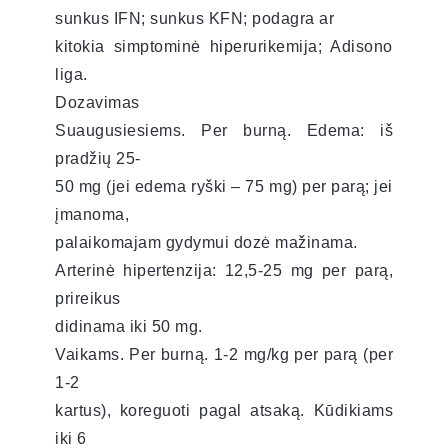
sunkus IFN; sunkus KFN; podagra ar
kitokia simptominė hiperurikemija; Adisono
liga.
Dozavimas
Suaugusiesiems. Per burną. Edema: iš
pradžių 25-
50 mg (jei edema ryški – 75 mg) per parą; jei
įmanoma,
palaikomajam gydymui dozė mažinama.
Arterinė hipertenzija: 12,5-25 mg per parą,
prireikus
didinama iki 50 mg.
Vaikams. Per burną. 1-2 mg/kg per parą (per
1-2
kartus), koreguoti pagal atsaką. Kūdikiams
iki 6