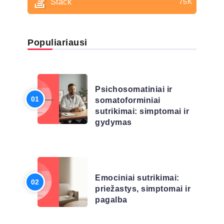
Stack
75K
Populiariausi
LIGŲ SĄRAŠAS
Psichosomatiniai ir
somatoforminiai
sutrikimai: simptomai ir
gydymas
LIGŲ SĄRAŠAS
Emociniai sutrikimai:
priežastys, simptomai ir
pagalba