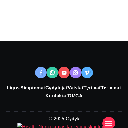
Ligos
Simptomai
Gydytojai
Vaistai
Tyrimai
Terminai
Kontaktai
DMCA
© 2025 Gydyk