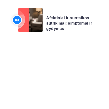
LIGŲ SĄRAŠAS
Afektiniai ir nuotaikos
sutrikimai: simptomai ir
gydymas