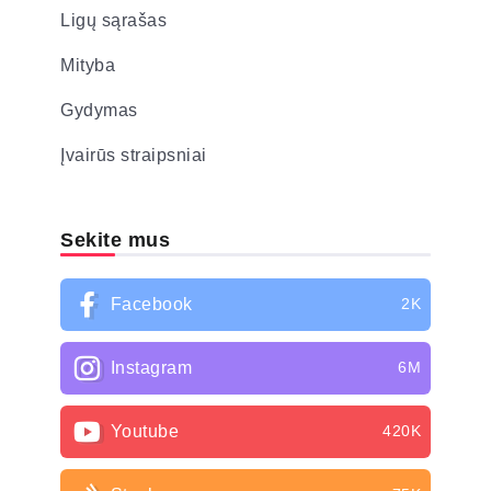
Ligų sąrašas
Mityba
Gydymas
Įvairūs straipsniai
Sekite mus
Facebook
2K
Instagram
6M
Youtube
420K