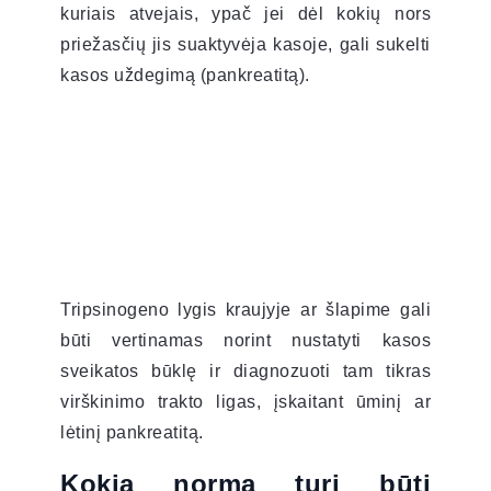
kuriais atvejais, ypač jei dėl kokių nors
priežasčių jis suaktyvėja kasoje, gali sukelti
kasos uždegimą (pankreatitą).
Tripsinogeno lygis kraujyje ar šlapime gali
būti vertinamas norint nustatyti kasos
sveikatos būklę ir diagnozuoti tam tikras
virškinimo trakto ligas, įskaitant ūminį ar
lėtinį pankreatitą.
Kokia norma turi būti