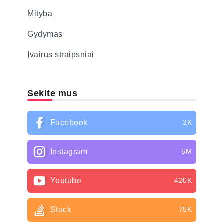
Mityba
Gydymas
Įvairūs straipsniai
Sekite mus
Facebook
2K
Instagram
6M
Youtube
420K
Stack
75K