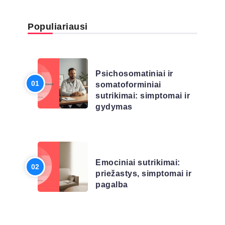
Populiariausi
LIGŲ SĄRAŠAS
Psichosomatiniai ir
somatoforminiai
sutrikimai: simptomai ir
gydymas
LIGŲ SĄRAŠAS
Emociniai sutrikimai:
priežastys, simptomai ir
pagalba