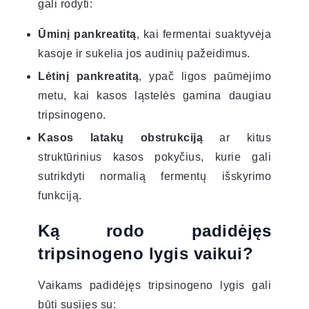
gali rodyti:
Ūminį pankreatitą
, kai fermentai suaktyvėja
kasoje ir sukelia jos audinių pažeidimus.
Lėtinį pankreatitą
, ypač ligos paūmėjimo
metu, kai kasos ląstelės gamina daugiau
tripsinogeno.
Kasos latakų obstrukciją
ar kitus
struktūrinius kasos pokyčius, kurie gali
sutrikdyti normalią fermentų išskyrimo
funkciją.
Ką rodo padidėjęs
tripsinogeno lygis vaikui?
Vaikams padidėjęs tripsinogeno lygis gali
būti susijęs su: