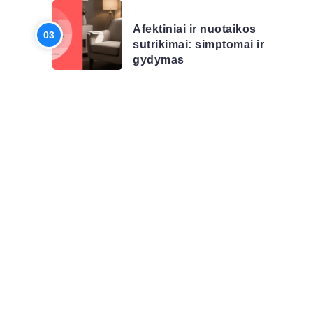
LIGŲ SĄRAŠAS
Afektiniai ir nuotaikos
sutrikimai: simptomai ir
gydymas