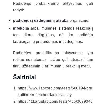
Padidėjęs prekalikreino aktyvumas gali
rodyti:
padidėjusį uždegiminį atsaką
organizme,
infekciją
arba imuninės sistemos reakciją į
tam tikrus dirgiklius, dėl ko padidėja
kraujagyslių pralaidumas ir uždegimas.
Padidėjęs prekalikreino aktyvumas yra
rečiau nustatomas, tačiau gali atsirasti tam
tikrų uždegiminių ar imuninių reakcijų metu.
Šaltiniai
https://www.labcorp.com/tests/500194/pre
kallikrein-fletcher-factor-assay
https://ltd.aruplab.com/Tests/Pub/0099043