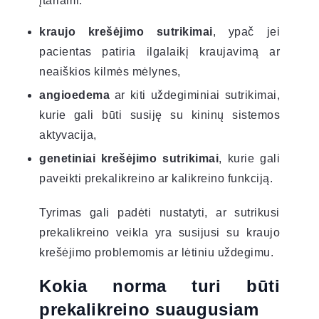
įtariami:
kraujo krešėjimo sutrikimai
, ypač jei
pacientas patiria ilgalaikį kraujavimą ar
neaiškios kilmės mėlynes,
angioedema
ar kiti uždegiminiai sutrikimai,
kurie gali būti susiję su kininų sistemos
aktyvacija,
genetiniai krešėjimo sutrikimai
, kurie gali
paveikti prekalikreino ar kalikreino funkciją.
Tyrimas gali padėti nustatyti, ar sutrikusi
prekalikreino veikla yra susijusi su kraujo
krešėjimo problemomis ar lėtiniu uždegimu.
Kokia norma turi būti
prekalikreino suaugusiam