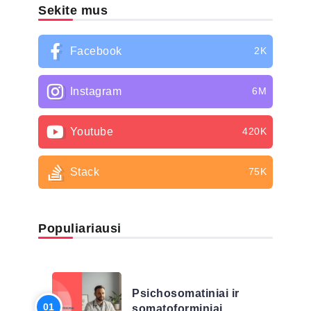
Sekite mus
Facebook
2K
Instagram
6M
Youtube
420K
Stack
75K
Populiariausi
LIGŲ SĄRAŠAS
Psichosomatiniai ir
somatoforminiai