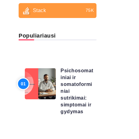
Stack
75K
Populiariausi
LIGŲ
SĄRAŠAS
Psichosomat
iniai ir
somatoformi
niai
sutrikimai:
simptomai ir
gydymas
LIGŲ