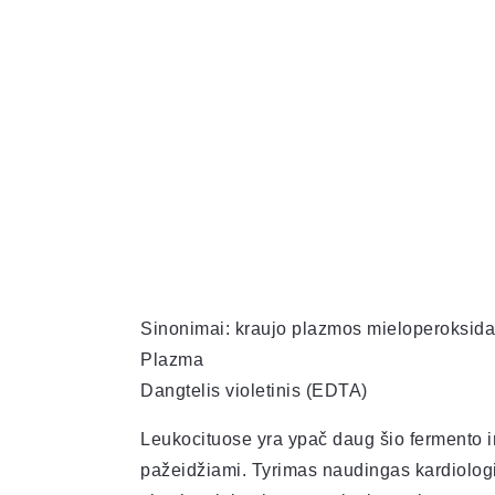
Sinonimai: kraujo plazmos mieloperoksid
Plazma
Dangtelis violetinis (EDTA)
Leukocituose yra ypač daug šio fermento ir 
pažeidžiami. Tyrimas naudingas kardiologij