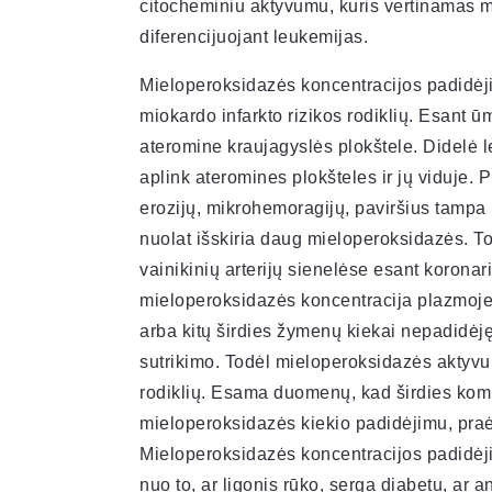
citocheminiu aktyvumu, kuris vertinamas m
diferencijuojant leukemijas.
Mieloperoksidazės koncentracijos padidėji
miokardo infarkto rizikos rodiklių. Esant 
ateromine kraujagyslės plokštele. Didelė 
aplink ateromines plokšteles ir jų viduje. 
erozijų, mikrohemoragijų, paviršius tampa 
nuolat išskiria daug mieloperoksidazės. T
vainikinių arterijų sienelėse esant korona
mieloperoksidazės koncentracija plazmoje g
arba kitų širdies žymenų kiekai nepadidėję
sutrikimo. Todėl mieloperoksidazės aktyvum
rodiklių. Esama duomenų, kad širdies komp
mieloperoksidazės kiekio padidėjimu, praė
Mieloperoksidazės koncentracijos padidėji
nuo to, ar ligonis rūko, serga diabetu, ar