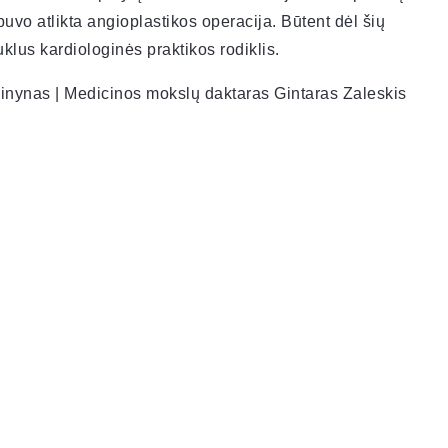
buvo atlikta angioplastikos operacija. Būtent dėl šių
lus kardiologinės praktikos rodiklis.
ų žinynas | Medicinos mokslų daktaras Gintaras Zaleskis