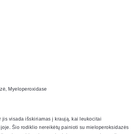
azė, Myeloperoxidase
jis visada išskiriamas į kraują, kai leukocitai
oje. Šio rodiklio nereikėtų painioti su mieloperoksidazės