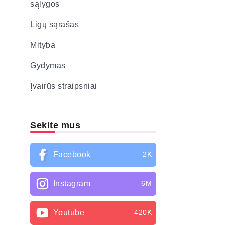
sąlygos
Ligų sąrašas
Mityba
Gydymas
Įvairūs straipsniai
Sekite mus
Facebook
2K
Instagram
6M
Youtube
420K