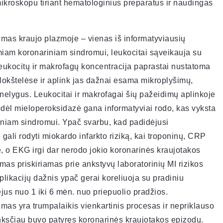
ikroskopu tiriant hematologinius preparatus ir naudingas
mas kraujo plazmoje – vienas iš informatyviausių
ūmiam koronariniam sindromui, leukocitai sąveikauja su
leukocitų ir makrofagų koncentracija paprastai nustatoma
Plokštelėse ir aplink jas dažnai esama mikroplyšimų,
nelygus. Leukocitai ir makrofagai šių pažeidimų aplinkoje
odėl mieloperoksidazė gana informatyviai rodo, kas vyksta
riniam sindromui. Ypač svarbu, kad padidėjusi
ali rodyti miokardo infarkto riziką, kai troponinų, CRP
, o EKG irgi dar nerodo jokio koronarinės kraujotakos
as priskiriamas prie ankstyvų laboratorinių MI rizikos
likacijų dažnis ypač gerai koreliuoja su pradiniu
jus nuo 1 iki 6 mėn. nuo priepuolio pradžios.
mas yra trumpalaikis vienkartinis procesas ir nepriklauso
 anksčiau buvo patyręs koronarinės kraujotakos epizodų.