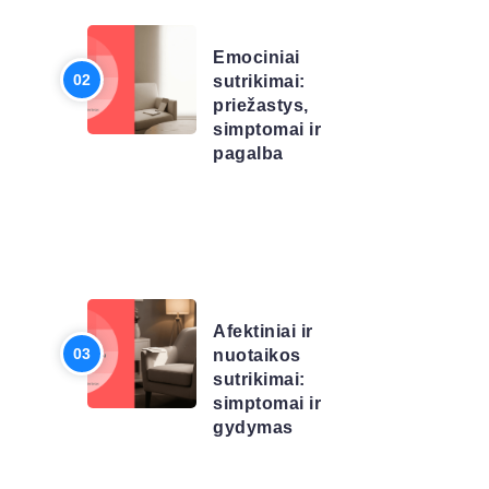
SĄRAŠAS
Emociniai
sutrikimai:
priežastys,
simptomai ir
pagalba
LIGŲ
SĄRAŠAS
Afektiniai ir
nuotaikos
sutrikimai:
simptomai ir
gydymas