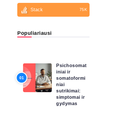
Stack
75K
Populiariausi
LIGŲ
SĄRAŠAS
Psichosomat
iniai ir
somatoformi
niai
sutrikimai:
simptomai ir
gydymas
LIGŲ