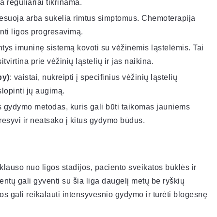
 reguliariai tikrinama.
resuoja arba sukelia rimtus simptomus. Chemoterapija
inti ligos progresavimą.
ntys imuninę sistemą kovoti su vėžinėmis ląstelėmis. Tai
tvirtina prie vėžinių ląstelių ir jas naikina.
py)
: vaistai, nukreipti į specifinius vėžinių ląstelių
lopinti jų augimą.
as gydymo metodas, kuris gali būti taikomas jauniems
resyvi ir neatsako į kitus gydymo būdus.
klauso nuo ligos stadijos, paciento sveikatos būklės ir
tų gali gyventi su šia liga daugelį metų be ryškių
 gali reikalauti intensyvesnio gydymo ir turėti blogesnę