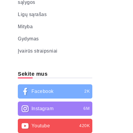
sąlygos
Ligų sąrašas
Mityba
Gydymas
Įvairūs straipsniai
Sekite mus
Facebook
2K
Instagram
6M
Youtube
420K