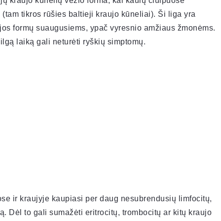
ųjų kraujo kūnelių vėžio forma, kai kaulų čiulpuose
am tikros rūšies baltieji kraujo kūneliai). Ši liga yra
mijos formų suaugusiems, ypač vyresnio amžiaus žmonėms.
ilgą laiką gali neturėti ryškių simptomų.
ose ir kraujyje kaupiasi per daug nesubrendusių limfocitų,
. Dėl to gali sumažėti eritrocitų, trombocitų ar kitų kraujo