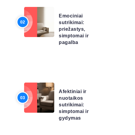
SĄRAŠAS
Emociniai
sutrikimai:
priežastys,
simptomai ir
pagalba
LIGŲ
SĄRAŠAS
Afektiniai ir
nuotaikos
sutrikimai:
simptomai ir
gydymas