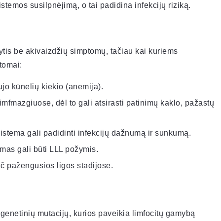
sistemos susilpnėjimą, o tai padidina infekcijų riziką.
ytis be akivaizdžių simptomų, tačiau kai kuriems
tomai:
jo kūnelių kiekio (anemija).
 limfmazgiuose, dėl to gali atsirasti patinimų kaklo, pažastų
sistema gali padidinti infekcijų dažnumą ir sunkumą.
imas gali būti LLL požymis.
ač pažengusios ligos stadijose.
 genetinių mutacijų, kurios paveikia limfocitų gamybą