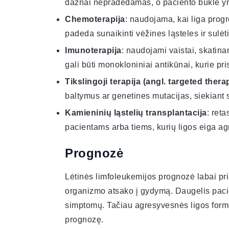
dažnai nepradedamas, o paciento būklė yra
Chemoterapija
: naudojama, kai liga prog
padeda sunaikinti vėžines ląsteles ir sulėt
Imunoterapija
: naudojami vaistai, skatina
gali būti monokloniniai antikūnai, kurie prisi
Tikslingoji terapija (angl. targeted thera
baltymus ar genetines mutacijas, siekiant s
Kamieninių ląstelių transplantacija
: ret
pacientams arba tiems, kurių ligos eiga ag
Prognozė
Lėtinės limfoleukemijos prognozė labai pri
organizmo atsako į gydymą. Daugelis pacien
simptomų. Tačiau agresyvesnės ligos formos
prognozę.