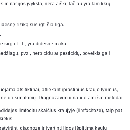
os mutacijos įvyksta, nėra aiški, tačiau yra tam tikrų
desnę riziką susirgti šia liga.
.
e sirgo LLL, yra didesnė rizika.
edžiagų, pvz., herbicidų ar pesticidų, poveikis gali
jama atsitiktinai, atliekant įprastinius kraujo tyrimus,
i neturi simptomų. Diagnozavimui naudojami šie metodai:
idėjęs limfocitų skaičius kraujyje (limfocitozė), taip pat
kiekis.
tvirtinti diagnozę ir įvertinti ligos išplitimą kaulų