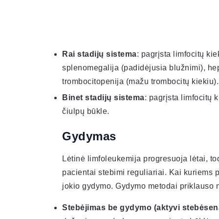
Rai stadijų sistema
: pagrįsta limfocitų k
splenomegalija (padidėjusia blužnimi), he
trombocitopenija (mažu trombocitų kiekiu).
Binet stadijų sistema
: pagrįsta limfocitų 
čiulpų būkle.
Gydymas
Lėtinė limfoleukemija progresuoja lėtai, to
pacientai stebimi reguliariai. Kai kuriems p
jokio gydymo. Gydymo metodai priklauso nu
Stebėjimas be gydymo (aktyvi stebėsen