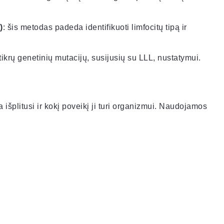
)
: šis metodas padeda identifikuoti limfocitų tipą ir
 tikrų genetinių mutacijų, susijusių su LLL, nustatymui.
a išplitusi ir kokį poveikį ji turi organizmui. Naudojamos