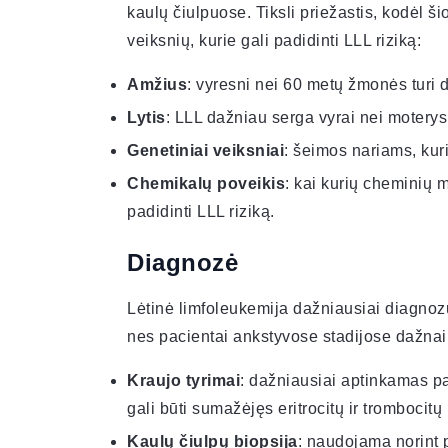
kaulų čiulpuose. Tiksli priežastis, kodėl ši
veiksnių, kurie gali padidinti LLL riziką:
Amžius
: vyresni nei 60 metų žmonės turi di
Lytis
: LLL dažniau serga vyrai nei moterys
Genetiniai veiksniai
: šeimos nariams, kuri
Chemikalų poveikis
: kai kurių cheminių m
padidinti LLL riziką.
Diagnozė
Lėtinė limfoleukemija dažniausiai diagnozuo
nes pacientai ankstyvose stadijose dažna
Kraujo tyrimai
: dažniausiai aptinkamas pad
gali būti sumažėjęs eritrocitų ir trombocitų 
Kaulų čiulpų biopsija
: naudojama norint pa