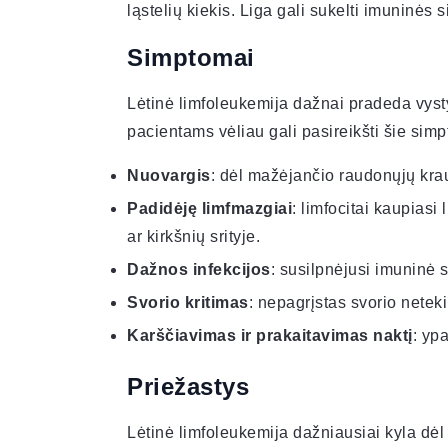
ląstelių kiekis. Liga gali sukelti imuninės 
Simptomai
Lėtinė limfoleukemija dažnai pradeda vyst
pacientams vėliau gali pasireikšti šie simp
Nuovargis
: dėl mažėjančio raudonųjų krau
Padidėję limfmazgiai
: limfocitai kaupiasi
ar kirkšnių srityje.
Dažnos infekcijos
: susilpnėjusi imuninė 
Svorio kritimas
: nepagrįstas svorio netek
Karščiavimas ir prakaitavimas naktį
: yp
Priežastys
Lėtinė limfoleukemija dažniausiai kyla dėl