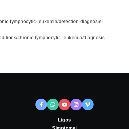
ronic-lymphocytic-leukemia/detection-diagnosis-
nditions/chronic-lymphocytic-leukemia/diagnosis-
Ligos
Simptomai