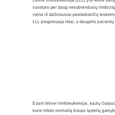
Lėtinė limfoleukemija (LLL) yra lėtinė balt
susidaro per daug nesubrendusių limfocitų (t
viena iš dažniausiai pasitaikančių leuke
LLL progresuoja lėtai, o daugelis pacientų 
Esant lėtinei limfoleukemijai, kaulų čiulpu
kurie trikdo normalią kraujo ląstelių gamybą