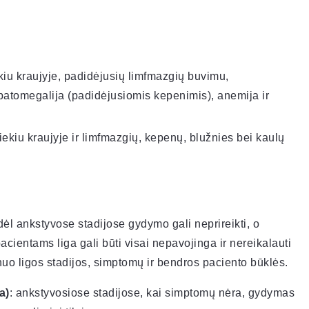
iekiu kraujyje, padidėjusių limfmazgių buvimu,
patomegalija (padidėjusiomis kepenimis), anemija ir
kiekiu kraujyje ir limfmazgių, kepenų, blužnies bei kaulų
dėl ankstyvose stadijose gydymo gali neprireikti, o
acientams liga gali būti visai nepavojinga ir nereikalauti
o ligos stadijos, simptomų ir bendros paciento būklės.
a)
: ankstyvosiose stadijose, kai simptomų nėra, gydymas