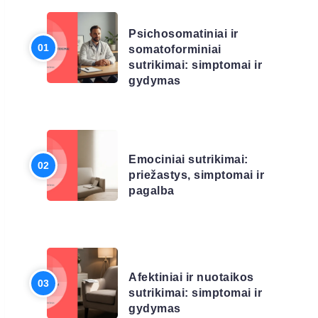
LIGŲ SĄRAŠAS
Psichosomatiniai ir
somatoforminiai
sutrikimai: simptomai ir
gydymas
LIGŲ SĄRAŠAS
Emociniai sutrikimai:
priežastys, simptomai ir
pagalba
LIGŲ SĄRAŠAS
Afektiniai ir nuotaikos
sutrikimai: simptomai ir
gydymas