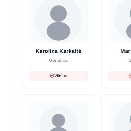
Karolina Karkaitė
Mar
Geriatras
G
Vilnius