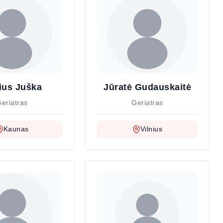
ius Juška
Jūratė Gudauskaitė
eriatras
Geriatras
Kaunas
Vilnius