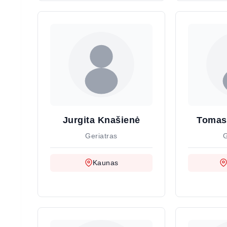
Jurgita Knašienė
Tomas
Geriatras
G
Kaunas