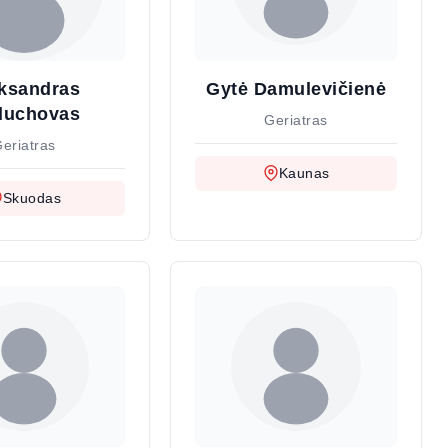
ksandras
Gytė Damulevičienė
duchovas
Geriatras
eriatras
Kaunas
Skuodas