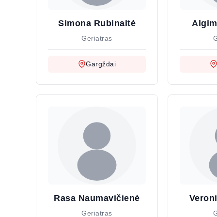
Simona Rubinaitė
Algim
Geriatras
G
Gargždai
Rasa Naumavičienė
Veron
Geriatras
G