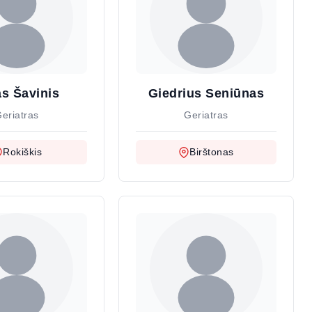
as Šavinis
Giedrius Seniūnas
eriatras
Geriatras
Rokiškis
Birštonas