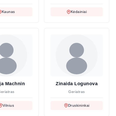
Kaunas
Kėdainiai
ija Machnin
Zinaida Logunova
eriatras
Geriatras
Vilnius
Druskininkai