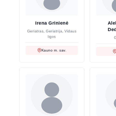
Irena Grinienė
Ale
De
Geriatras, Geriatrija, Vidaus
ligos
G
Kauno m. sav.