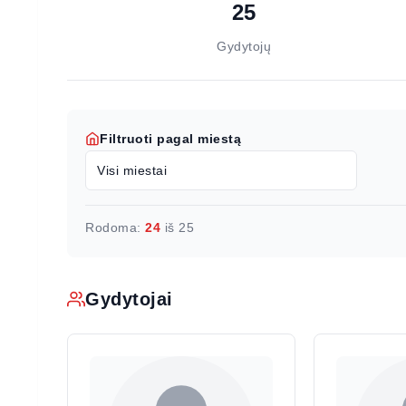
25
Gydytojų
Filtruoti pagal miestą
Rodoma:
24
iš
25
Gydytojai