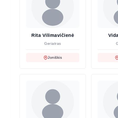
Rita Vilimavičienė
Vid
Geriatras
G
Joniškis