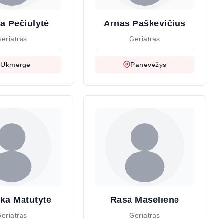
a Pečiulytė
Arnas Paškevičius
eriatras
Geriatras
Ukmergė
Panevėžys
ika Matutytė
Rasa Maselienė
eriatras
Geriatras