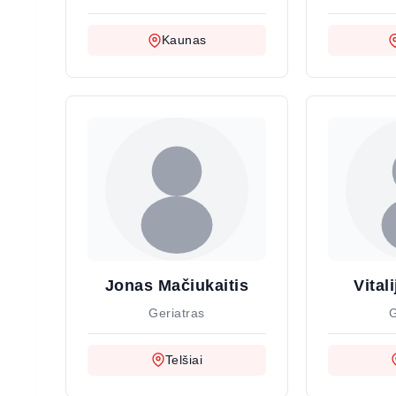
Kaunas
Jonas Mačiukaitis
Vital
Geriatras
G
Telšiai