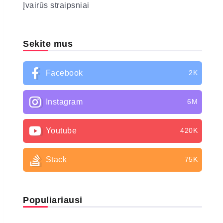
Įvairūs straipsniai
Sekite mus
Facebook
2K
Instagram
6M
Youtube
420K
Stack
75K
Populiariausi