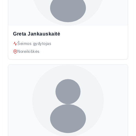
Greta Jankauskaitė
Šeimos gydytojas
Noreikiškės