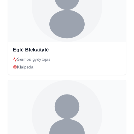
Eglė Blekaitytė
Šeimos gydytojas
Klaipėda