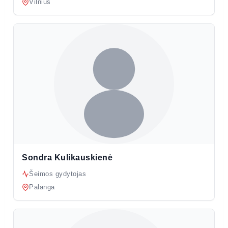
Vilnius
Sondra Kulikauskienė
Šeimos gydytojas
Palanga