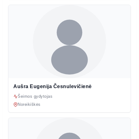
Aušra Eugenija Česnulevičienė
Šeimos gydytojas
Noreikiškės