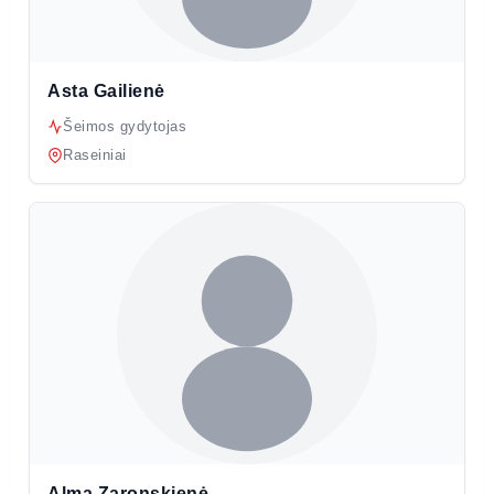
Asta Gailienė
Šeimos gydytojas
Raseiniai
Alma Zaronskienė