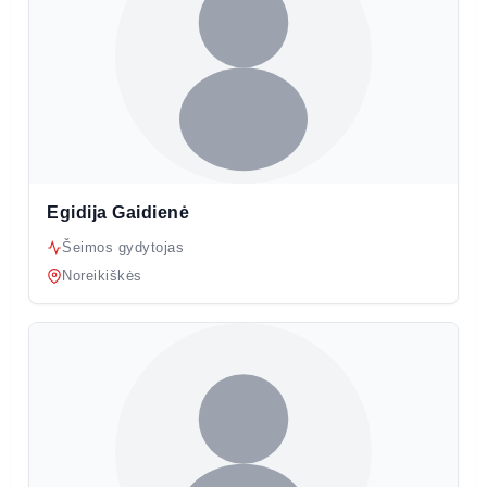
Egidija Gaidienė
Šeimos gydytojas
Noreikiškės