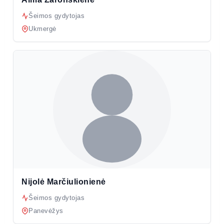
Šeimos gydytojas
Ukmergė
Nijolė Marčiulionienė
Šeimos gydytojas
Panevėžys