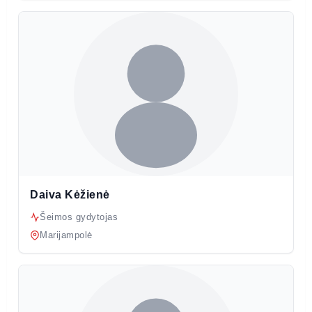
Daiva Kėžienė
Šeimos gydytojas
Marijampolė