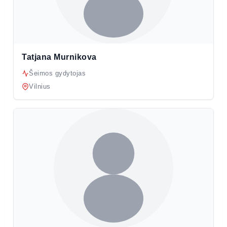
Tatjana Murnikova
Šeimos gydytojas
Vilnius