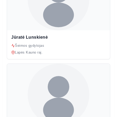
Jūratė Lunskienė
Šeimos gydytojas
Lapės Kauno raj.