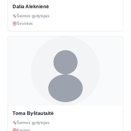
Dalia Aleknienė
Šeimos gydytojas
Širvintos
Toma Byštautaitė
Šeimos gydytojas
Kaunas