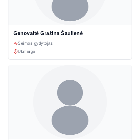
Genovaitė Gražina Šaulienė
Šeimos gydytojas
Ukmergė