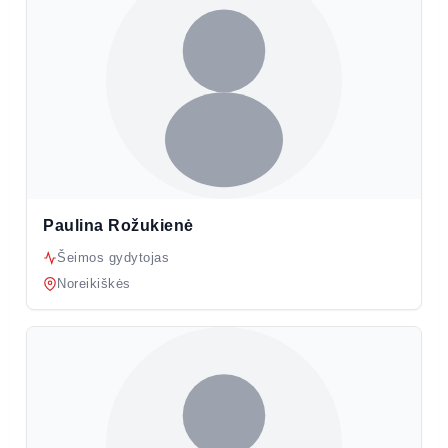
Paulina Rožukienė
Šeimos gydytojas
Noreikiškės