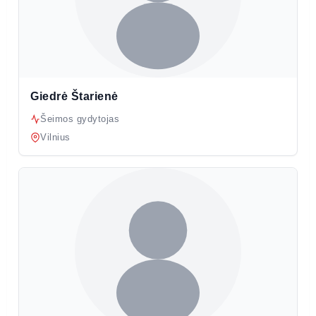
Giedrė Štarienė
Šeimos gydytojas
Vilnius