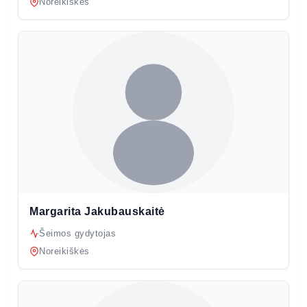
Noreikiškės
Margarita Jakubauskaitė
Šeimos gydytojas
Noreikiškės