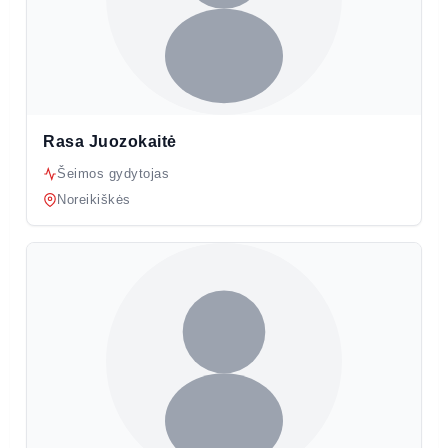
Rasa Juozokaitė
Šeimos gydytojas
Noreikiškės