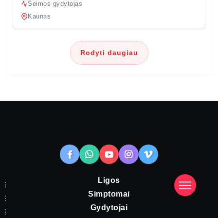
Šeimos gydytojas
Kaunas
Rodyti daugiau
Ligos
Simptomai
Gydytojai