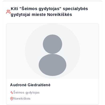
Kiti "Šeimos gydytojas" specialybės
gydytojai mieste Noreikiškės
Audronė Giedraitienė
Šeimos gydytojas
Noreikiškės