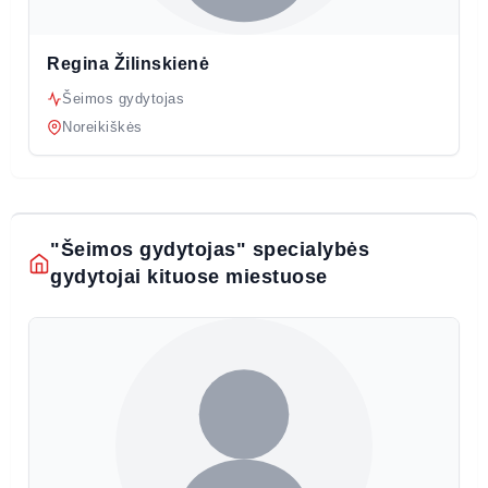
Regina Žilinskienė
Šeimos gydytojas
Noreikiškės
"Šeimos gydytojas" specialybės
gydytojai kituose miestuose