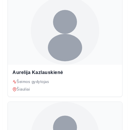
Aurelija Kazlauskienė
Šeimos gydytojas
Šiauliai