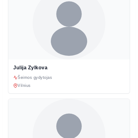
Julija Zylkova
Šeimos gydytojas
Vilnius