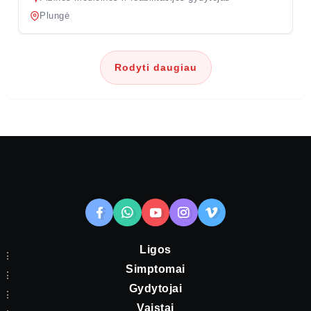
Plungė
Rodyti daugiau
Ligos
Simptomai
Gydytojai
Vaistai