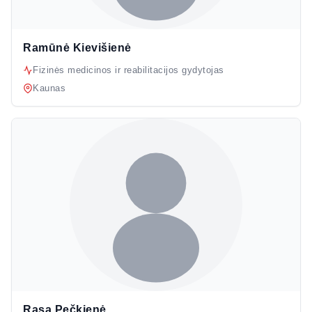
Ramūnė Kievišienė
Fizinės medicinos ir reabilitacijos gydytojas
Kaunas
Rasa Pečkienė