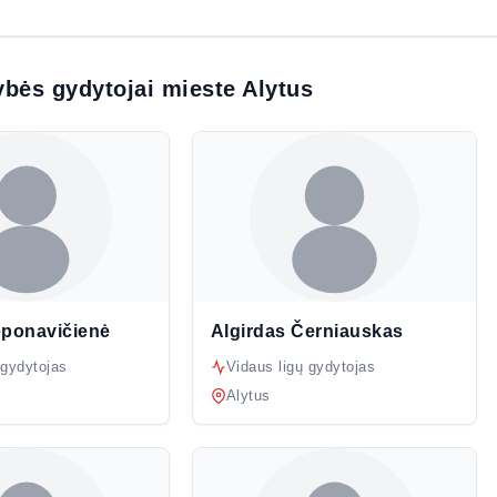
lybės gydytojai mieste Alytus
eponavičienė
Algirdas Černiauskas
 gydytojas
Vidaus ligų gydytojas
Alytus