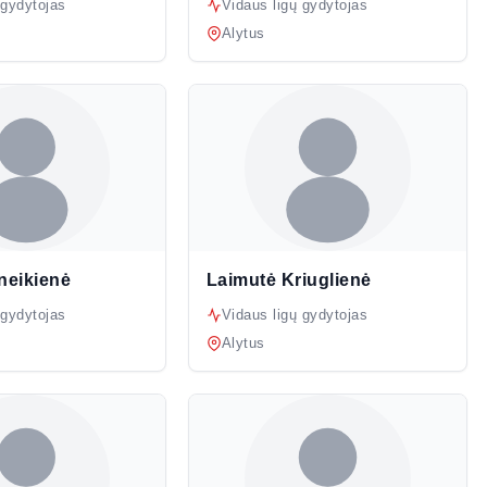
 gydytojas
Vidaus ligų gydytojas
Alytus
neikienė
Laimutė Kriuglienė
 gydytojas
Vidaus ligų gydytojas
Alytus