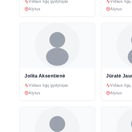
Vidaus ligų gydytojas
Vidaus ligų
Alytus
Alytus
Jolita Aksentienė
Jūratė Jau
Vidaus ligų gydytojas
Vidaus ligų
Alytus
Alytus