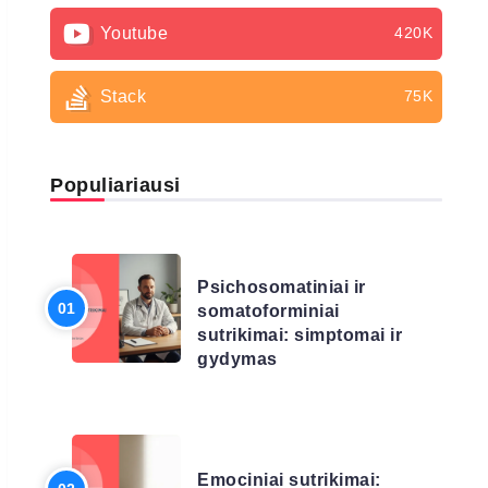
Youtube
420K
Stack
75K
Populiariausi
LIGŲ SĄRAŠAS
Psichosomatiniai ir
somatoforminiai
sutrikimai: simptomai ir
gydymas
LIGŲ SĄRAŠAS
Emociniai sutrikimai: