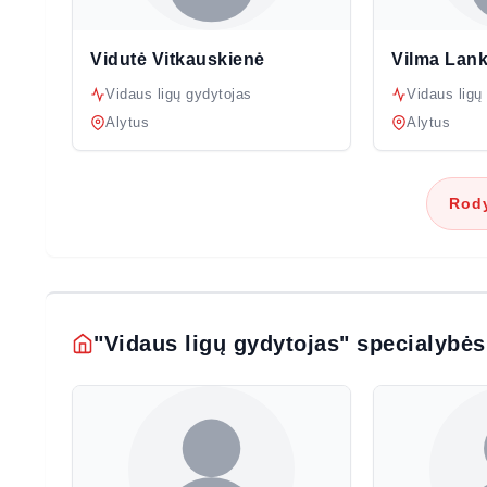
Vidutė Vitkauskienė
Vilma Lank
Vidaus ligų gydytojas
Vidaus ligų
Alytus
Alytus
Rody
"Vidaus ligų gydytojas" specialybės