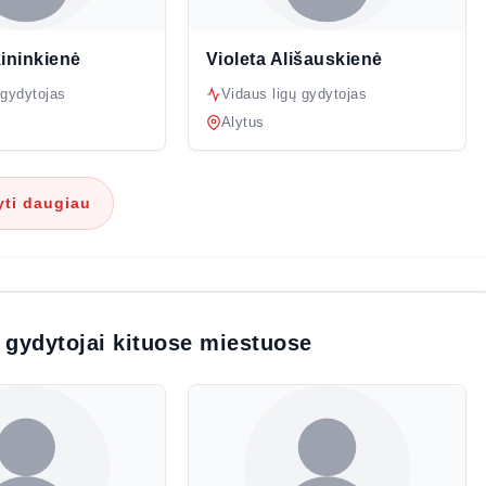
ininkienė
Violeta Ališauskienė
 gydytojas
Vidaus ligų gydytojas
Alytus
ti daugiau
 gydytojai kituose miestuose