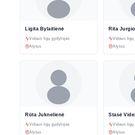
Ligita Bylaitienė
Rita Jurgi
Vidaus ligų gydytojas
Vidaus ligų
Alytus
Alytus
Rūta Juknelienė
Stasė Vide
Vidaus ligų gydytojas
Vidaus ligų
Alytus
Alytus