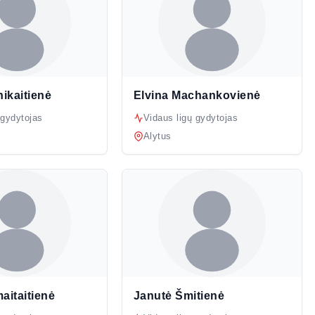
nikaitienė
Elvina Machankovienė
 gydytojas
Vidaus ligų gydytojas
Alytus
aitaitienė
Janutė Šmitienė