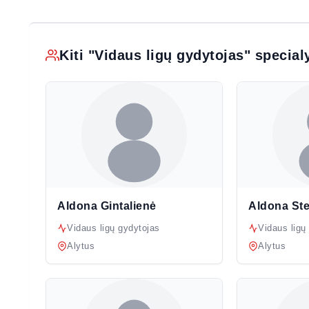
Kiti "Vidaus ligų gydytojas" specia
Aldona Gintalienė
Aldona St
Vidaus ligų gydytojas
Vidaus ligų
Alytus
Alytus