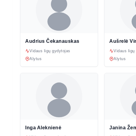
Audrius Čekanauskas
Aušrelė Vi
Vidaus ligų gydytojas
Vidaus ligų
Alytus
Alytus
Inga Aleknienė
Janina Žem