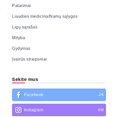
Patarimai
Liaudies medicina/Namų sąlygos
Ligų sąrašas
Mityba
Gydymas
Įvairūs straipsniai
Sekite mus
Facebook
2K
Instagram
6M