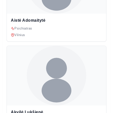
Aistė Adomaitytė
Psichiatras
Vilnius
Akvilė Lukšienė