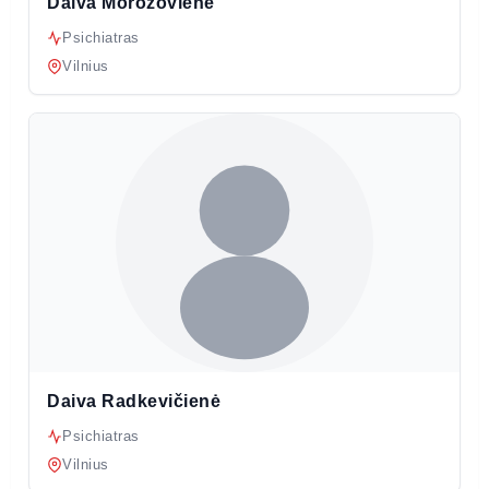
Daiva Morozovienė
Psichiatras
Vilnius
Daiva Radkevičienė
Psichiatras
Vilnius