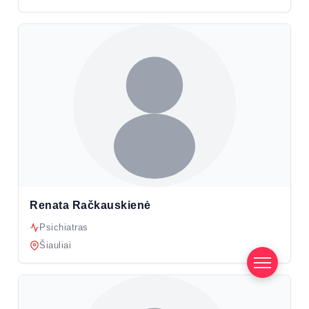
Renata Račkauskienė
Psichiatras
Šiauliai