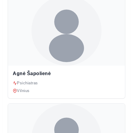
Agnė Šapolienė
Psichiatras
Vilnius