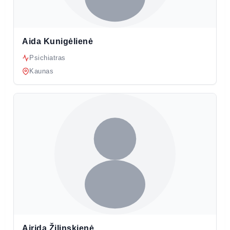
Aida Kunigėlienė
Psichiatras
Kaunas
Airida Žilinskienė