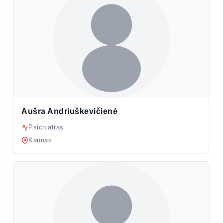
Aušra Andriuškevičienė
Psichiatras
Kaunas