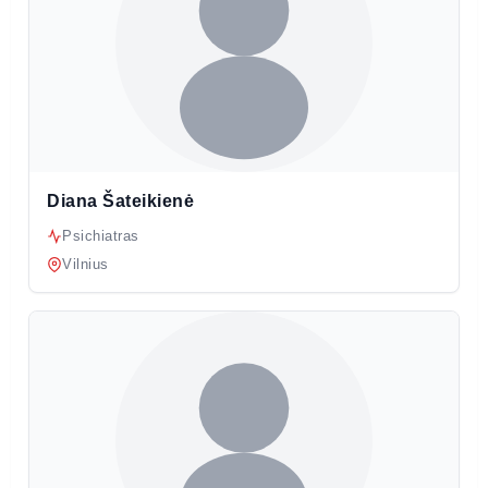
Diana Šateikienė
Psichiatras
Vilnius