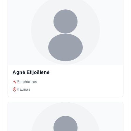
Agnė Elijošienė
Psichiatras
Kaunas