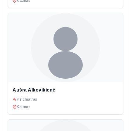
Kaunas
Aušra Alkovikienė
Psichiatras
Kaunas