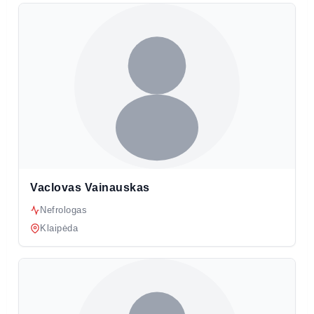
Vaclovas Vainauskas
Nefrologas
Klaipėda