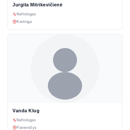
Jurgita Mitrikevičienė
Nefrologas
Kretinga
Vanda Klug
Nefrologas
Panevėžys