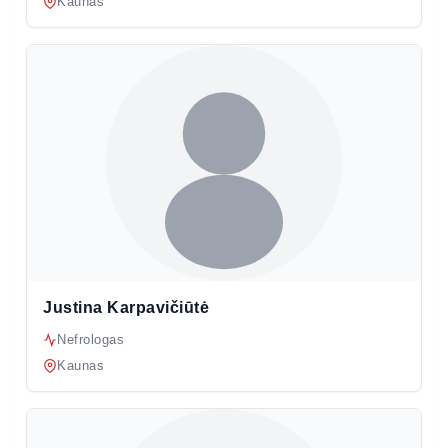
Kaunas
Justina Karpavičiūtė
Nefrologas
Kaunas