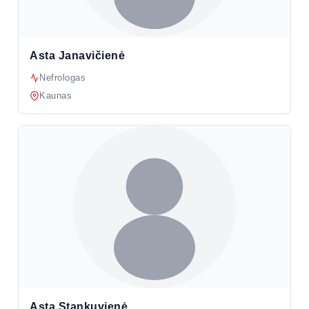
Asta Janavičienė
Nefrologas
Kaunas
Asta Stankuvienė