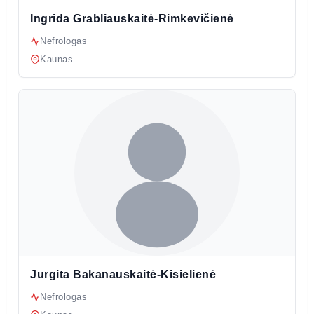
Ingrida Grabliauskaitė-Rimkevičienė
Nefrologas
Kaunas
Jurgita Bakanauskaitė-Kisielienė
Nefrologas