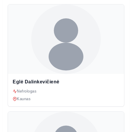
Eglė Dalinkevičienė
Nefrologas
Kaunas