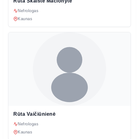
Rūta Skaistė Mačionytė
Nefrologas
Kaunas
Rūta Vaičiūnienė
Nefrologas
Kaunas