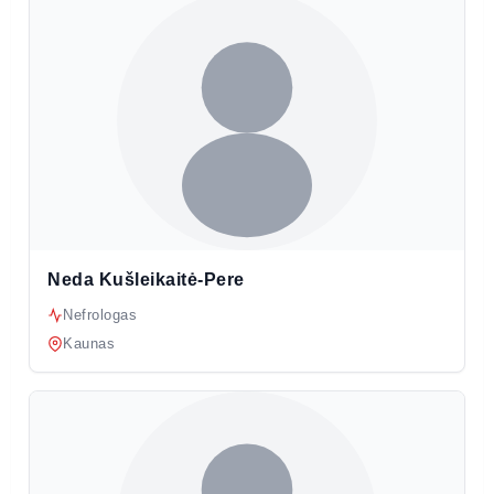
Neda Kušleikaitė-Pere
Nefrologas
Kaunas