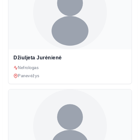
Džiuljeta Jurėnienė
Nefrologas
Panevėžys