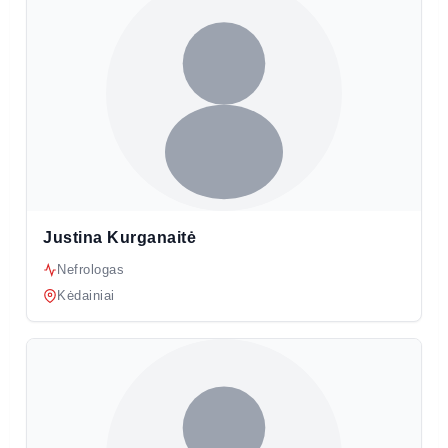
Justina Kurganaitė
Nefrologas
Kėdainiai