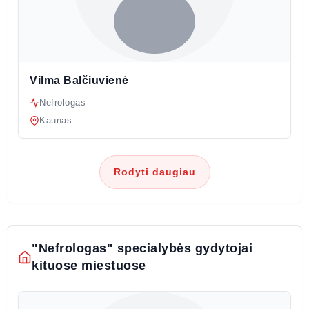
Vilma Balčiuvienė
Nefrologas
Kaunas
Rodyti daugiau
"Nefrologas" specialybės gydytojai
kituose miestuose