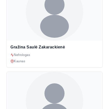
Gražina Saulė Zakarackienė
Nefrologas
Kaunas