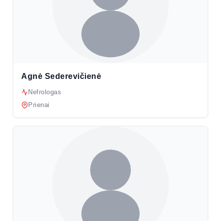
Agnė Sederevičienė
Nefrologas
Prienai