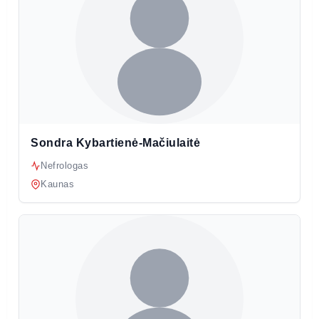
Sondra Kybartienė-Mačiulaitė
Nefrologas
Kaunas