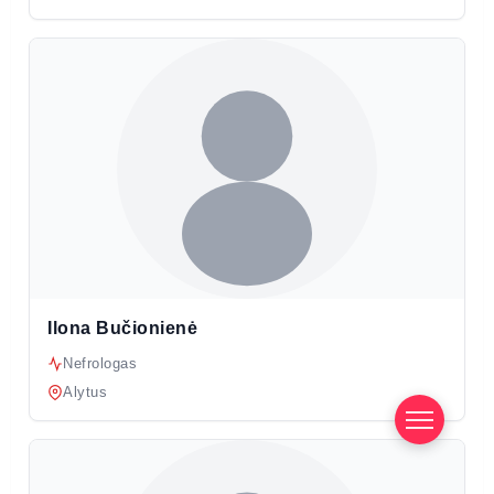
Ilona Bučionienė
Nefrologas
Alytus