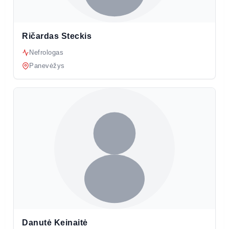
Ričardas Steckis
Nefrologas
Panevėžys
Danutė Keinaitė