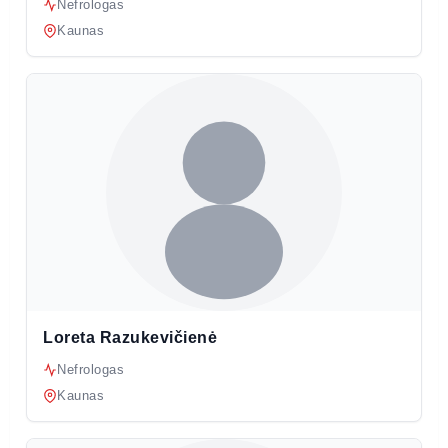
Nefrologas
Kaunas
Loreta Razukevičienė
Nefrologas
Kaunas