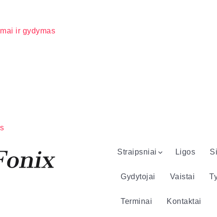
omai ir gydymas
as
Straipsniai
Ligos
S
Gydytojai
Vaistai
Ty
Terminai
Kontaktai