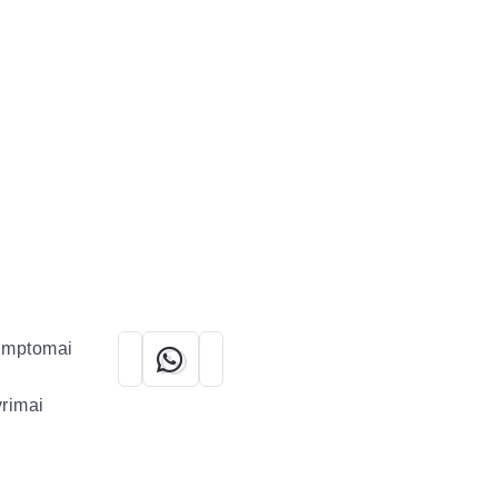
imptomai
rimai