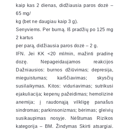
kaip kas 2 dienas, didžiausia paros dozė –
65 mg/
kg (bet ne daugiau kaip 3 g).
Senyviems. Per burną. Iš pradžių po 125 mg
2 kartus
per parą, didžiausia paros dozė – 2 g.
IFN. Jei KK <20 ml/min, mažinti pradinę
dozę. Nepageidaujamos reakcijos
Dažniausios: burnos džiūvimas; depresija,
mieguistumas; karščiavimas; skysčių
susilaikymas. Kitos: viduriavimas; sutrikusi
ejakuliacija; kepenų pažeidimas; hemolizinė
anemija; į raudonąją vilkligę panašus
sindromas; parkinsonizmas; bėrimas; gleivių
susikaupimas nosyje. Nėštumas Rizikos
kategorija – BM. Žindymas Skirti atsargiai.