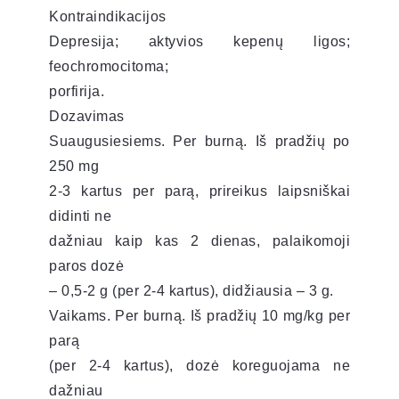
Kontraindikacijos
Depresija; aktyvios kepenų ligos;
feochromocitoma;
porfirija.
Dozavimas
Suaugusiesiems. Per burną. Iš pradžių po
250 mg
2-3 kartus per parą, prireikus laipsniškai
didinti ne
dažniau kaip kas 2 dienas, palaikomoji
paros dozė
– 0,5-2 g (per 2-4 kartus), didžiausia – 3 g.
Vaikams. Per burną. Iš pradžių 10 mg/kg per
parą
(per 2-4 kartus), dozė koreguojama ne
dažniau