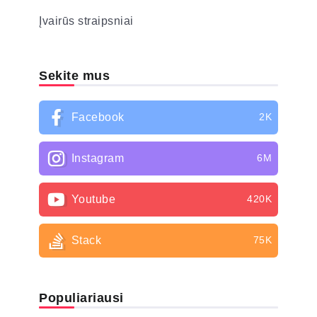
Įvairūs straipsniai
Sekite mus
Facebook
2K
Instagram
6M
Youtube
420K
Stack
75K
Populiariausi