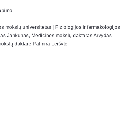
lapimo
os mokslų universitetas | Fiziologijos ir farmakologijos
imas Jankūnas, Medicinos mokslų daktaras Arvydas
 mokslų daktarė Palmira Leišytė