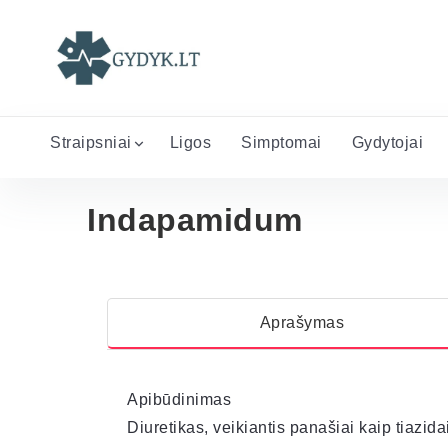
Straipsniai
Ligos
Simptomai
Gydytojai
Indapamidum
Aprašymas
Apibūdinimas
Diuretikas, veikiantis panašiai kaip tiazidai