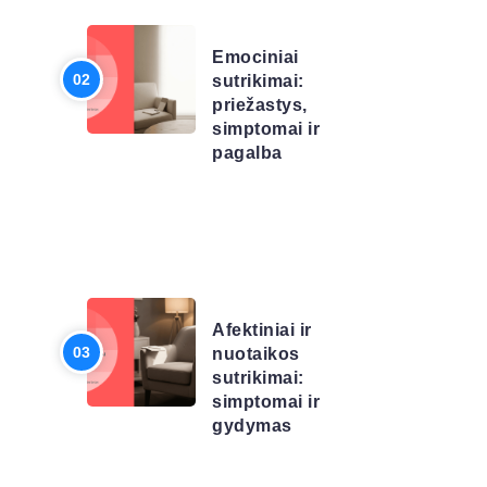
SĄRAŠAS
Emociniai
sutrikimai:
priežastys,
simptomai ir
pagalba
LIGŲ
SĄRAŠAS
Afektiniai ir
nuotaikos
sutrikimai:
simptomai ir
gydymas