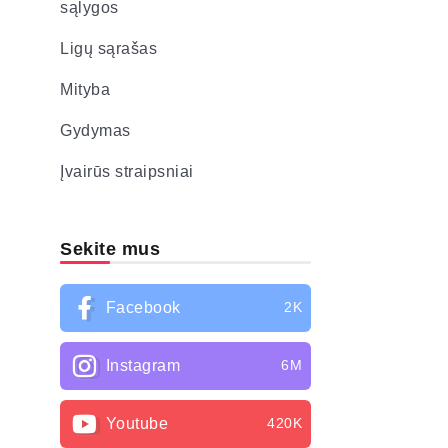
sąlygos
Ligų sąrašas
Mityba
Gydymas
Įvairūs straipsniai
Sekite mus
Facebook
2K
Instagram
6M
Youtube
420K