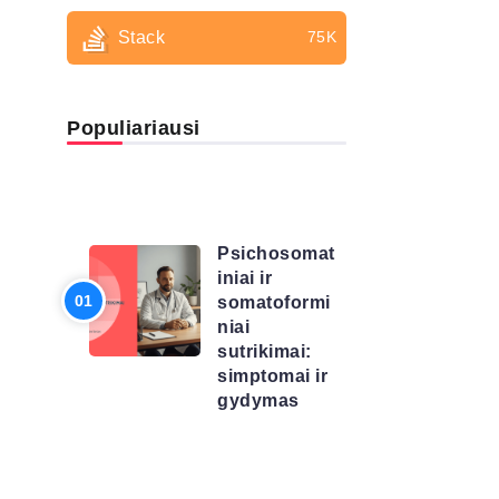
Stack
75K
Populiariausi
LIGŲ
SĄRAŠAS
Psichosomat
iniai ir
somatoformi
niai
sutrikimai:
simptomai ir
gydymas
LIGŲ