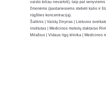
vaisto toliau nevartoti), taip pat senyviems
žmonėms (pastariesiems stebėti kalio ir š
rūgšties koncentraciją).
Šaltinis | Vaistų žinynas | Lietuvos sveikat
institutas | Medicinos mokslų daktaras R
Milašius | Vidaus ligų klinika | Medicinos