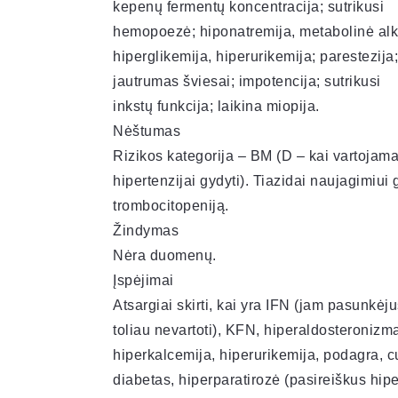
kepenų fermentų koncentracija; sutrikusi
hemopoezė; hiponatremija, metabolinė alk
hiperglikemija, hiperurikemija; parestezija
jautrumas šviesai; impotencija; sutrikusi
inkstų funkcija; laikina miopija.
Nėštumas
Rizikos kategorija – BM (D – kai vartojam
hipertenzijai gydyti). Tiazidai naujagimiui g
trombocitopeniją.
Žindymas
Nėra duomenų.
Įspėjimai
Atsargiai skirti, kai yra IFN (jam pasunkėju
toliau nevartoti), KFN, hiperaldosteronizm
hiperkalcemija, hiperurikemija, podagra, c
diabetas, hiperparatirozė (pasireiškus hipe