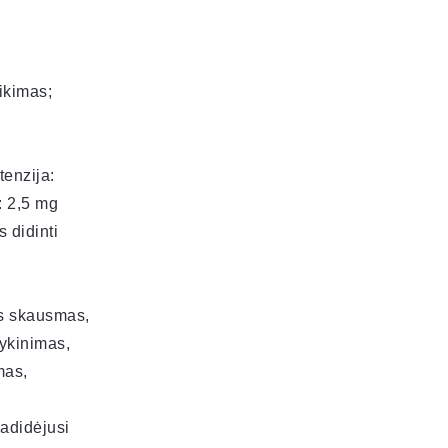
ikimas;
tenzija:
: 2,5 mg
s didinti
os skausmas,
ykinimas,
mas,
padidėjusi