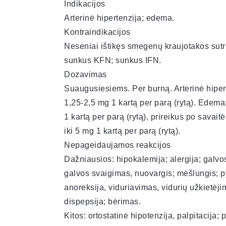
Indikacijos
Arterinė hipertenzija; edema.
Kontraindikacijos
Neseniai ištikęs smegenų kraujotakos sutr
sunkus KFN; sunkus IFN.
Dozavimas
Suaugusiesiems. Per burną. Arterinė hiper
1,25-2,5 mg 1 kartą per parą (rytą). Edema
1 kartą per parą (rytą), prireikus po savaitė
iki 5 mg 1 kartą per parą (rytą).
Nepageidaujamos reakcijos
Dažniausios: hipokalemija; alergija; galv
galvos svaigimas, nuovargis; mėšlungis; p
anoreksija, viduriavimas, vidurių užkietėji
dispepsija; bėrimas.
Kitos: ortostatinė hipotenzija, palpitacija; 