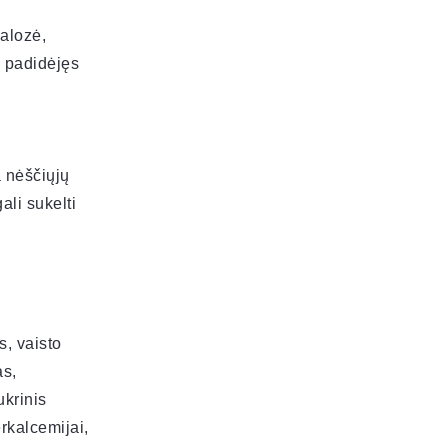
alozė,
; padidėjęs
a nėščiųjų
ali sukelti
s, vaisto
as,
ukrinis
rkalcemijai,